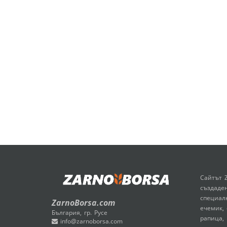
Сайтът 
създаден
специал
ZarnoBorsa.com
ечемик, 
България, гр. Русе
рапица, 
info@zarnoborsa.com