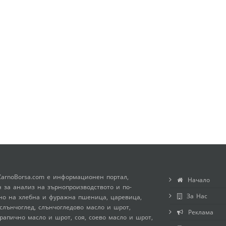
ZarnoBorsa.com е информационен портал,
Начало
 за анализ на зърнопроизводството и по-
За Нас
но на хлебна и фуражна пшеница, царевица,
слънчоглед, слънчогледово масло и шрот,
Реклама
рапично масло и шрот, соя, соево масло и шрот,