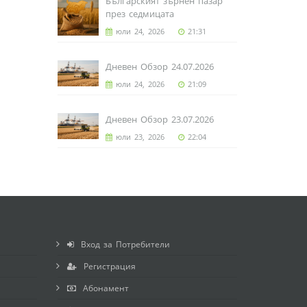
Българският зърнен пазар
през седмицата
юли 24, 2026
21:31
Дневен Обзор 24.07.2026
юли 24, 2026
21:09
Дневен Обзор 23.07.2026
юли 23, 2026
22:04
Вход за Потребители
Регистрация
Абонамент