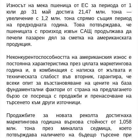
Износът на мека пшеница от ЕС за периода от 1
юли до 31 май достига 21,47 млн. тона —
увеличение с 1,2 млн. тона спрямо същия период
на предходната година. Това потвърждава, че
пшеницата с произход извън САЩ продължава да
печели пазарен дял за сметка на американската
продукция.
Неконкурентоспособността на американския износ е
постоянна характеристика през цялата маркетингова
година и, в комбинация с натиска от жътвата и
техническата слабост във вторник, гарантира, че
всеки опит за възстановяване на цените на база
фундаментални фактори от страна на предлагането
бързо се посреща с продажби и пренасочване на
търсенето към други източници.
Продажбите за новата реколта достигнаха
маркетингова годишна върхова стойност от 1,058
млн. тона през миналата седмица, което
потвърждава наличието на бъдещо търсене при