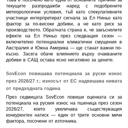
текущите разпродажби наред с подобрените
метеорологични условия, тъй като спекулативните
участници интерпретират сигнала за Ел Ниньо като
фактор за по-високи добиви, а не като риск за
производството. Обратната страна е, че закъснелите
ефекти на Ел Ниньо през следващия сезон —
включително потенциални климатични смущения в
Австралия и Южна Америка — ще станат важни по-
късно. Засега обаче влиянието върху очакваните
добиви в САЩ остава ясно негативно за цените.
SovEcon повишава потенциала за руски износ
през 2026/27 г.; износът от ЕС надвишава нивата
от предходната година
През седмицата SovEcon повиши оценката си за
потенциала на руския износ на пшеница през сезон
2026/27, което увеличава съществуващия
конкурентен натиск — един от трите основни мечи
фактора, посочени от източника.