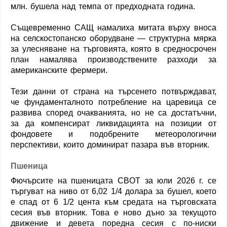
млн. бушела над темпа от предходната година.
Същевременно САЩ намалиха митата върху вноса
на селскостопанско оборудване — структурна мярка
за улесняване на търговията, която в средносрочен
план намалява производствените разходи за
американските фермери.
Тези данни от страна на търсенето потвърждават,
че фундаменталното потребление на царевица се
развива според очакванията, но не са достатъчни,
за да компенсират ликвидацията на позиции от
фондовете и подобрените метеорологични
перспективи, които доминират пазара във вторник.
Пшеница
Фючърсите на пшеницата CBOT за юли 2026 г. се
търгуват на ниво от 6,02 1/4 долара за бушел, което
е спад от 6 1/2 цента към средата на търговската
сесия във вторник. Това е ново дъно за текущото
движение и девета поредна сесия с по-ниски