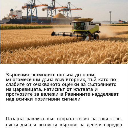
Зърненият комплекс потъва до нови
многомесечни дъна във вторник, тъй като по-
слабите от очакваното оценки за състоянието
на царевицата, натискът от жътвата и
прогнозите за валежи в Равнините надделяват
над всички позитивни сигнали
Пазарът навлиза във втората сесия на юни с по-
ниски дъна и по-ниски върхове за девети пореден