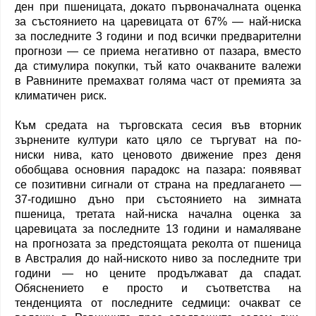
ден при пшеницата, докато първоначалната оценка
за състоянието на царевицата от 67% — най-ниска
за последните 3 години и под всички предварителни
прогнози — се приема негативно от пазара, вместо
да стимулира покупки, тъй като очакваните валежи
в Равнините премахват голяма част от премията за
климатичен риск.
Към средата на търговската сесия във вторник
зърнените култури като цяло се търгуват на по-
ниски нива, като ценовото движение през деня
обобщава основния парадокс на пазара: появяват
се позитивни сигнали от страна на предлагането —
37-годишно дъно при състоянието на зимната
пшеница, третата най-ниска начална оценка за
царевицата за последните 13 години и намаляване
на прогнозата за предстоящата реколта от пшеница
в Австралия до най-ниското ниво за последните три
години — но цените продължават да спадат.
Обяснението е просто и съответства на
тенденцията от последните седмици: очакват се