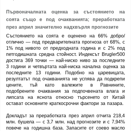
Първоначалната оценка за състоянието на
соята също е под очакванията; преработката
през април значително надхвърля прогнозите
Състоянието на соята е оценено на 66% добро/
отлично — под предварителната прогноза от 68%, с
1% под нивото от предходната година и с 2% под
петгодишната средна стойност. Индексът Brugler500
достига 369 точки — най-ниско ниво за последните
3 години и четвъртата най-ниска начална оценка за
последните 13 години. Подобно на царевицата,
резултатът под очакванията не успява да подкрепи
цените, тъй като валежите в Равнините,
подобрените очаквания за подпочвената влага и
липсата на яснота относно търсенето от Китай
остават основните краткосрочни фактори за пазара.
Докладът за преработката през април отчита 218,4
млн. бушела — с 3,7 млн. над прогнозите и с 7,94%
повече на годишна база. Запасите от соево масло