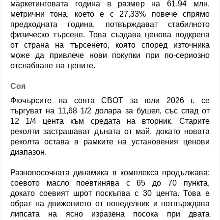
маркетинговата година в размер на 61,94 млн.
метрични тона, което е с 27,33% повече спрямо
предходната година, потвърждават стабилното
физическо търсене. Това създава ценова подкрепа
от страна на търсенето, която според източника
може да привлече нови покупки при по-сериозно
отслабване на цените.
Соя
Фючърсите на соята CBOT за юли 2026 г. се
търгуват на 11,68 1/2 долара за бушел, със спад от
12 1/4 цента към средата на вторник. Старите
реколти застрашават дъната от май, докато новата
реколта остава в рамките на установения ценови
диапазон.
Разнопосочната динамика в комплекса продължава:
соевото масло поевтинява с 65 до 70 пункта,
докато соевият шрот поскъпва с 30 цента. Това е
обрат на движението от понеделник и потвърждава
липсата на ясно изразена посока при двата