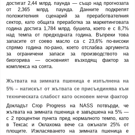
достигат 2,44 млрд. паунда — също над прогнозата
от 2,365 млрд. паунда. Данните подкрепят
положителния сценарий за преработвателния
сектор, като общата преработка за маркетинговата
година достига 1,784 млрд. бушела, което е с 8,7%
над темпа от предходната година. Въпреки това
запасите от соево масло са с 23,6% по-високи
спрямо година по-рано, което отслабва аргумента
за ограничени запаси за производството на
биогорива — основният възходящ фактор за
комплекса на соята.
Жътвата на зимната пшеница е изпълнена на
5% – натискът от жътвата се присъединява към
техническата слабост като основен мечи фактор
Докладът Crop Progress на NASS потвърди, че
жътвата на зимната пшеница е завършена на 5% —
с 2 процентни пункта пред нормалното темпо, като
в Тексас и Оклахома вече са ожънати 25% от
площите. Изкласяването на зимната пшеница е