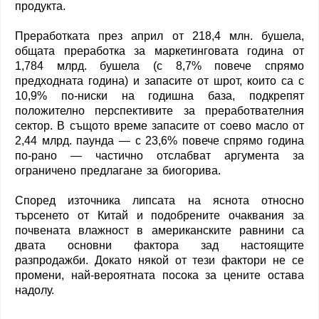
продукта.
Преработката през април от 218,4 млн. бушела,
общата преработка за маркетинговата година от
1,784 млрд. бушела (с 8,7% повече спрямо
предходната година) и запасите от шрот, които са с
10,9% по-ниски на годишна база, подкрепят
положително перспективите за преработвателния
сектор. В същото време запасите от соево масло от
2,44 млрд. паунда — с 23,6% повече спрямо година
по-рано — частично отслабват аргумента за
ограничено предлагане за биогорива.
Според източника липсата на яснота относно
търсенето от Китай и подобрените очаквания за
почвената влажност в американските равнини са
двата основни фактора зад настоящите
разпродажби. Докато някой от тези фактори не се
промени, най-вероятната посока за цените остава
надолу.