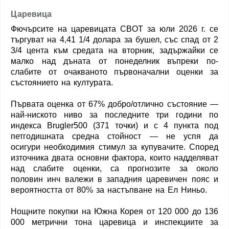
Царевица
Фючърсите на царевицата CBOT за юли 2026 г. се
търгуват на 4,41 1/4 долара за бушел, със спад от 2
3/4 цента към средата на вторник, задържайки се
малко над дъната от понеделник въпреки по-
слабите от очакваното първоначални оценки за
състоянието на културата.
Първата оценка от 67% добро/отлично състояние —
най-ниското ниво за последните три години по
индекса Brugler500 (371 точки) и с 4 пункта под
петгодишната средна стойност — не успя да
осигури необходимия стимул за купувачите. Според
източника двата основни фактора, които надделяват
над слабите оценки, са прогнозите за около
половин инч валежи в западния царевичен пояс и
вероятността от 80% за настъпване на Ел Ниньо.
Нощните покупки на Южна Корея от 120 000 до 136
000 метрични тона царевица и инспекциите за