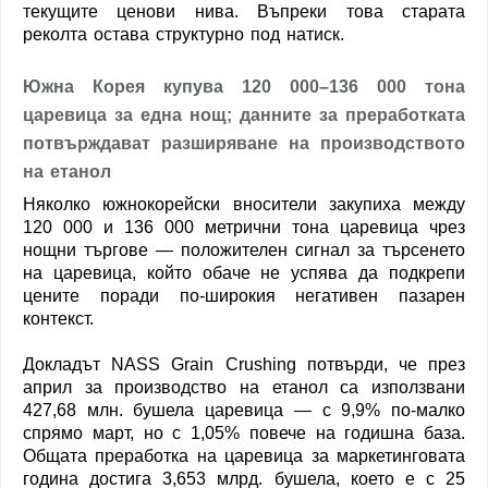
текущите ценови нива. Въпреки това старата
реколта остава структурно под натиск.
Южна Корея купува 120 000–136 000 тона
царевица за една нощ; данните за преработката
потвърждават разширяване на производството
на етанол
Няколко южнокорейски вносители закупиха между
120 000 и 136 000 метрични тона царевица чрез
нощни търгове — положителен сигнал за търсенето
на царевица, който обаче не успява да подкрепи
цените поради по-широкия негативен пазарен
контекст.
Докладът NASS Grain Crushing потвърди, че през
април за производство на етанол са използвани
427,68 млн. бушела царевица — с 9,9% по-малко
спрямо март, но с 1,05% повече на годишна база.
Общата преработка на царевица за маркетинговата
година достига 3,653 млрд. бушела, което е с 25