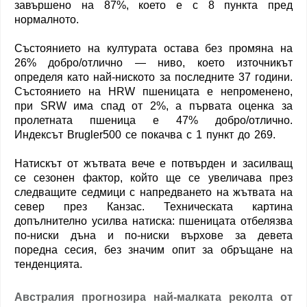
завършено на 87%, което е с 8 пункта пред
нормалното.
Състоянието на културата остава без промяна на
26% добро/отлично — ниво, което източникът
определя като най-ниското за последните 37 години.
Състоянието на HRW пшеницата е непроменено,
при SRW има спад от 2%, а първата оценка за
пролетната пшеница е 47% добро/отлично.
Индексът Brugler500 се покачва с 1 пункт до 269.
Натискът от жътвата вече е потвърден и засилващ
се сезонен фактор, който ще се увеличава през
следващите седмици с напредването на жътвата на
север през Канзас. Техническата картина
допълнително усилва натиска: пшеницата отбелязва
по-ниски дъна и по-ниски върхове за девета
поредна сесия, без значим опит за обръщане на
тенденцията.
Австралия прогнозира най-малката реколта от