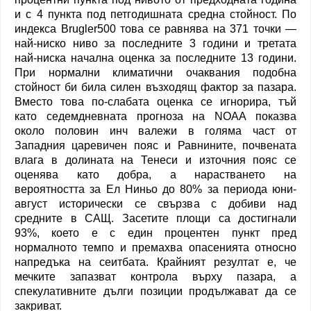
и с 4 пункта под петгодишната средна стойност. По
индекса Brugler500 това се равнява на 371 точки —
най-ниско ниво за последните 3 години и третата
най-ниска начална оценка за последните 13 години.
При нормални климатични очаквания подобна
стойност би била силен възходящ фактор за пазара.
Вместо това по-слабата оценка се игнорира, тъй
като седемдневната прогноза на NOAA показва
около половин инч валежи в голяма част от
Западния царевичен пояс и Равнините, почвената
влага в долината на Тенеси и източния пояс се
оценява като добра, а нарастването на
вероятността за Ел Ниньо до 80% за периода юни-
август исторически се свързва с добиви над
средните в САЩ. Засетите площи са достигнали
93%, което е с един процентен пункт пред
нормалното темпо и премахва опасенията относно
напредъка на сеитбата. Крайният резултат е, че
мечките запазват контрола върху пазара, а
спекулативните дълги позиции продължават да се
закриват.