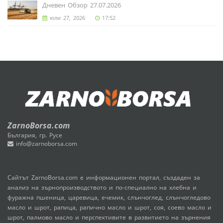
Дневен Обзор 27.07.2026
юли 27, 2026
17:52
ZarnoBorsa.com
България, гр. Русе
info@zarnoborsa.com
Сайтът ZarnoBorsa.com е информационен портал, създаден за
анализ на зърнопроизводството и по-специално на хлебна и
фуражна пшеница, царевица, ечемик, слънчоглед, слънчогледово
масло и шрот, рапица, рапично масло и шрот, соя, соево масло и
шрот, палмово масло и перспективите в развитието на зърнения