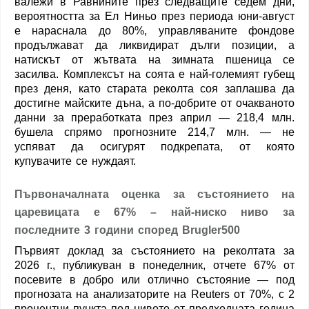
валежи в Равнините през следващите седем дни,
вероятността за Ел Ниньо през периода юни-август
е нараснала до 80%, управляваните фондове
продължават да ликвидират дълги позиции, а
натискът от жътвата на зимната пшеница се
засилва. Комплексът на соята е най-големият губещ
през деня, като старата реколта соя заплашва да
достигне майските дъна, а по-добрите от очакваното
данни за преработката през април — 218,4 млн.
бушела спрямо прогнозните 214,7 млн. — не
успяват да осигурят подкрепата, от която
купувачите се нуждаят.
Първоначалната оценка за състоянието на
царевицата е 67% – най-ниско ниво за
последните 3 години според Brugler500
Първият доклад за състоянието на реколтата за
2026 г., публикуван в понеделник, отчете 67% от
посевите в добро или отлично състояние — под
прогнозата на анализаторите на Reuters от 70%, с 2
процентни пункта под нивото от предходната година