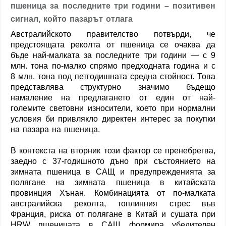
пшеница за последните три години – позитивен
сигнал, който пазарът отлага
Австралийското правителство потвърди, че
предстоящата реколта от пшеница се очаква да
бъде най-малката за последните три години — с 9
млн. тона по-малко спрямо предходната година и с
8 млн. тона под петгодишната средна стойност. Това
представлява структурно значимо бъдещо
намаление на предлагането от един от най-
големите световни износители, което при нормални
условия би привлякло директен интерес за покупки
на пазара на пшеница.
В контекста на вторник този фактор се пренебрегва,
заедно с 37-годишното дъно при състоянието на
зимната пшеница в САЩ и предупрежденията за
полягане на зимната пшеница в китайската
провинция Хънан. Комбинацията от по-малката
австралийска реколта, топлинния стрес във
Франция, риска от полягане в Китай и сушата при
HRW пшеницата в САЩ формира убедителен