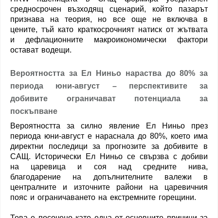
средносрочен възходящ сценарий, който пазарът
признава на теория, но все още не включва в
цените, тъй като краткосрочният натиск от жътвата
и дефлационните макроикономически фактори
остават водещи.
Вероятността за Ел Ниньо нараства до 80% за
периода юни-август – перспективите за
добивите ограничават потенциала за
поскъпване
Вероятността за силно явление Ел Ниньо през
периода юни-август е нараснала до 80%, което има
директни последици за прогнозите за добивите в
САЩ. Исторически Ел Ниньо се свързва с добиви
на царевица и соя над средните нива,
благодарение на допълнителните валежи в
централните и източните райони на царевичния
пояс и ограничаването на екстремните горещини.
Това е посочено като една от основните причини за