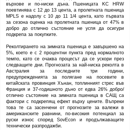
върхове и по-ниски дъна. Пшеницата KC HRW
поевтинява с 12 до 13 цента, а пролетната пшеница
MPLS е надолу с 10 до 11 1/4 цента, като първата
за сезона оценка на пролетната пшеница от 47% в
добро до отлично състояние не успя да осигури
подкрепа за покупките.
Реколтирането на зимната пшеница е завършено на
5%, което е с 2 процентни пункта пред нормалното
темпо, като се очаква процесът да се ускори през
следващите дни. Прогнозата за най-ниска реколта в
Австралия за последните три години,
предупрежденията за полягане на посевите в
китайската провинция Хънан, топлинният стрес във
Франция и 37-годишното дъно от едва 26% добро/
отлично състояние на зимната пшеница в САЩ са
фактори с подкрепящ ефект върху цените. Въпреки
това те са засенчени от прогнозите за валежи в
американските равнини, по-високия потенциал за
руски износ според SovEcon и продължаващите
технически разпродажби.