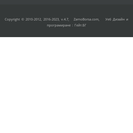
Copyright © 2010-2012, 2016-2023, v.4.7,
ZarnoBorsa.com
, Уеб Дизайн и
програмиране :
Гейт.БГ