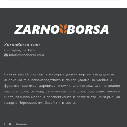
ZarnoBorsa.com
България, гр. Русе
info@zarnoborsa.com
Сайтът ZarnoBorsa.com е информационен портал, създаден за
анализ на зърнопроизводството и по-специално на хлебна и
фуражна пшеница, царевица, ечемик, слънчоглед, слънчогледово
масло и шрот, рапица, рапично масло и шрот, соя, соево масло и
шрот, палмово масло и перспективите в развитието на зърнения
пазар в Черноморския басейн и в света.
Начало