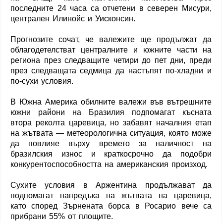
последните 24 часа са отчетени в северен Мисури,
централен Илинойс и Уисконсин.
Прогнозите сочат, че валежите ще продължат да
облагодетелстват централните и южните части на
региона през следващите четири до пет дни, преди
през следващата седмица да настъпят по-хладни и
по-сухи условия.
В Южна Америка обилните валежи във вътрешните
южни райони на Бразилия подпомагат късната
втора реколта царевица, но забавят началния етап
на жътвата — метеорологична ситуация, която може
да повлияе върху времето за наличност на
бразилския износ и краткосрочно да подобри
конкурентоспособността на американския произход.
Сухите условия в Аржентина продължават да
подпомагат напредъка на жътвата на царевица,
като според Зърнената борса в Росарио вече са
прибрани 55% от площите.