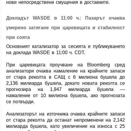
нови непосредствени смущения в доставките.
Докладът WASDE в 11:00 ч.: Пазарът очаква
умерено затягане при царевицата и стабилност
при соята
Основният катализатор за сесията е публикуването
на доклада WASDE в 11:00 ч. CDT.
При царевицата проучване на Bloomberg сред
анализатори очаква намаление на крайните запаси
от стара реколта в САЩ с 6 милиона бушела до
2,136 милиарда бушела, докато новата реколта се
прогнозира на 1,947 милиарда бушела —
намаление от 10 милиона бушела, ако прогнозата
се потвърди.
Анализаторът на източника очаква крайните запаси
от стара реколта да останат непроменени на 2,142
милиарда бушела, като увеличение на износа с 25