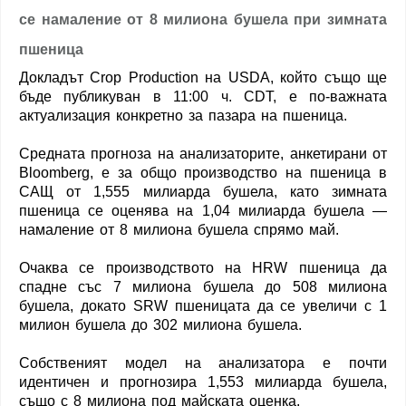
се намаление от 8 милиона бушела при зимната
пшеница
Докладът Crop Production на USDA, който също ще
бъде публикуван в 11:00 ч. CDT, е по-важната
актуализация конкретно за пазара на пшеница.
Средната прогноза на анализаторите, анкетирани от
Bloomberg, е за общо производство на пшеница в
САЩ от 1,555 милиарда бушела, като зимната
пшеница се оценява на 1,04 милиарда бушела —
намаление от 8 милиона бушела спрямо май.
Очаква се производството на HRW пшеница да
спадне със 7 милиона бушела до 508 милиона
бушела, докато SRW пшеницата да се увеличи с 1
милион бушела до 302 милиона бушела.
Собственият модел на анализатора е почти
идентичен и прогнозира 1,553 милиарда бушела,
също с 8 милиона под майската оценка.