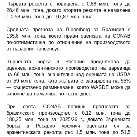
Първата реколта е повишена с 0,88 млн. тона до
28,46 млн. тона, докато втората реколта е намалена
с 0,58 млн. тона до 107,87 млн. тона.
Средната прогноза на Bloomberg за Бразилия е
135,8 млн. тона, което прави оценката на CONAB
по-оптимистична по отношение на производството
от пазарния консенсус.
Зърнената борса в Росарио продължава да
оценява аржентинското производство на царевица
на 68 млн. тона, значително над оценката на USDA
от 59 млн. тона, като жътвата е завършена на 55%
— съществено разминаване, което WASDE може да
започне да намалява по-късно днес.
При соята CONAB повиши прогнозата за
бразилското производство с 0,12 млн. тона до
180,25 млн. тона за 2025/26 г., докато Зърнената
борса в Росарио увеличи оценката си за
аржентинската реколта със 1,5 млн. тона до 51,5