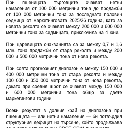
При пшеницата търговците очакват нетни
намаления от 100 000 метрични тона до продажби
от 100 000 метрични тона за последната половин
седмица от маркетинговата 2025/26 година, като за
новата реколта се очакват между 200 000 и 600 000
метрични тона за седмицата, приключила на 4 юни.
При царевицата очакванията са за между 0,7 и 1,6
млн. тона продажби от стара реколта и между 200
000 и 500 000 метрични тона от нова реколта.
При соята прогнозният диапазон е между 150 000 и
400 000 метрични тона от стара реколта и между
100 000 и 350 000 метрични тона от нова реколта,
докато при соевия шрот се очакват между 150 000
и 600 000 метрични тона общо за двете
маркетингови години.
Всеки резултат в долния край на диапазона при
пшеницата — или нетни намаления — би потвърдил
структурния дефицит на търсене, който продължава