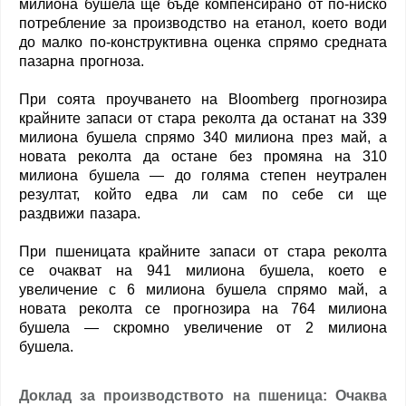
милиона бушела ще бъде компенсирано от по-ниско
потребление за производство на етанол, което води
до малко по-конструктивна оценка спрямо средната
пазарна прогноза.
При соята проучването на Bloomberg прогнозира
крайните запаси от стара реколта да останат на 339
милиона бушела спрямо 340 милиона през май, а
новата реколта да остане без промяна на 310
милиона бушела — до голяма степен неутрален
резултат, който едва ли сам по себе си ще
раздвижи пазара.
При пшеницата крайните запаси от стара реколта
се очакват на 941 милиона бушела, което е
увеличение с 6 милиона бушела спрямо май, а
новата реколта се прогнозира на 764 милиона
бушела — скромно увеличение от 2 милиона
бушела.
Доклад за производството на пшеница: Очаква