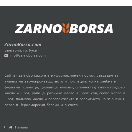
ZarnoBorsa.com
България, гр. Русе
info@zarnoborsa.com
Сайтът ZarnoBorsa.com е информационен портал, създаден за
анализ на зърнопроизводството и по-специално на хлебна и
фуражна пшеница, царевица, ечемик, слънчоглед, слънчогледово
масло и шрот, рапица, рапично масло и шрот, соя, соево масло и
шрот, палмово масло и перспективите в развитието на зърнения
пазар в Черноморския басейн и в света.
Начало