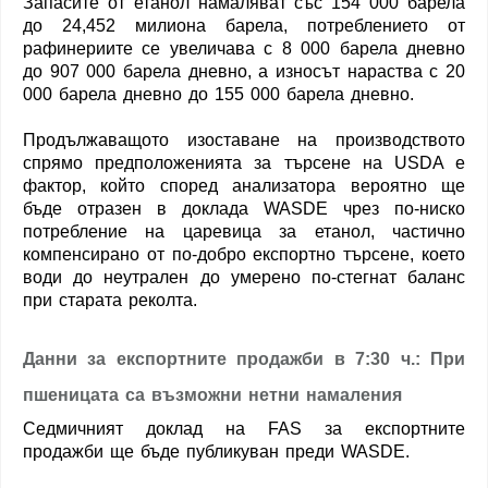
Запасите от етанол намаляват със 154 000 барела
до 24,452 милиона барела, потреблението от
рафинериите се увеличава с 8 000 барела дневно
до 907 000 барела дневно, а износът нараства с 20
000 барела дневно до 155 000 барела дневно.
Продължаващото изоставане на производството
спрямо предположенията за търсене на USDA е
фактор, който според анализатора вероятно ще
бъде отразен в доклада WASDE чрез по-ниско
потребление на царевица за етанол, частично
компенсирано от по-добро експортно търсене, което
води до неутрален до умерено по-стегнат баланс
при старата реколта.
Данни за експортните продажби в 7:30 ч.: При
пшеницата са възможни нетни намаления
Седмичният доклад на FAS за експортните
продажби ще бъде публикуван преди WASDE.