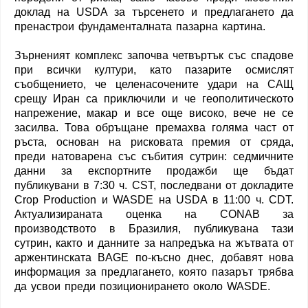
доклад на USDA за търсенето и предлагането да
пренастрои фундаменталната пазарна картина.
Зърненият комплекс започва четвъртък със спадове
при всички култури, като пазарите осмислят
съобщението, че целенасочените удари на САЩ
срещу Иран са приключили и че геополитическото
напрежение, макар и все още високо, вече не се
засилва. Това обръщане премахва голяма част от
ръста, основан на рисковата премия от сряда,
преди натоварена със събития сутрин: седмичните
данни за експортните продажби ще бъдат
публикувани в 7:30 ч. CST, последвани от докладите
Crop Production и WASDE на USDA в 11:00 ч. CDT.
Актуализираната оценка на CONAB за
производството в Бразилия, публикувана тази
сутрин, както и данните за напредъка на жътвата от
аржентинската BAGE по-късно днес, добавят нова
информация за предлагането, която пазарът трябва
да усвои преди позиционирането около WASDE.