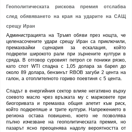
Геополитическата рискова премия отслабва
след обявяването на края на ударите на САЩ
срещу Иран
Администрацията на Тръмп обяви през нощта, че
целенасочените удари срещу Иран са приключили,
премахвайки сценария за ескалация, който
подкрепи широкото рали при зърнените култури в
сряда. В отговор суровият петрол се понижи рязко,
като спот WTI спадна с 1,05 долара за барел до
около 89 долара, бензинът RBOB загуби 2 цента на
галон, а отоплителното гориво поевтиня с 5 цента.
Спадът в енергийния сектор влияе негативно върху
соевото масло чрез връзката му с маржовете при
биогоривата и премахва общия апетит към риск,
който подкрепяше и трите култури. Напрежението в
региона остава повишено, което не позволява
пълно изчезване на геополитическата премия, но
пазарът ясно преоценява надолу вероятността от