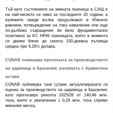
Тъй като състоянието на зимната пшеница в САЩ е
на най-ниското си ниво за последните 20 години, а
валежите преди жътва продължават в Южните
равнини, потвърждение на това намаление или още
по-дълбоко съкращение би било фундаментално
позитивно за KC HRW пшеницата, която в момента
се движи близо до своята 100-дневна пълзяща
средна при 6,26½ долара.
CONAB повишава прогнозата за производството
на царевица в Бразилия; разликата с Аржентина
остава
CONAB публикува тази сутрин актуализираната си
оценка за производството на царевица в Бразилия,
като прогнозира реколта 2025/26 от 140,46 млн.
тона, което е увеличение с 0,29 млн. тона спрямо
миналия месец.