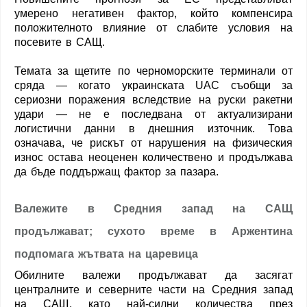
умерено негативен фактор, който компенсира
положителното влияние от слабите условия на
посевите в САЩ.
Темата за щетите по черноморските терминали от
сряда — когато украинската UAC съобщи за
сериозни поражения вследствие на руски ракетни
удари — не е последвана от актуализирани
логистични данни в днешния източник. Това
означава, че рискът от нарушения на физическия
износ остава неоценен количествено и продължава
да бъде поддържащ фактор за пазара.
Валежите в Средния запад на САЩ
продължават; сухото време в Аржентина
подпомага жътвата на царевица
Обилните валежи продължават да засягат
централните и северните части на Средния запад
на САЩ, като най-силни количества през