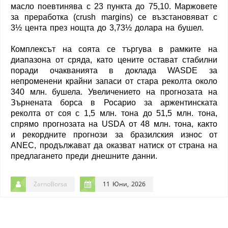
масло поевтинява с 23 пункта до 75,10. Маржовете
за преработка (crush margins) се възстановяват с
3½ цента през нощта до 3,73½ долара на бушел.
Комплексът на соята се търгува в рамките на
диапазона от сряда, като цените остават стабилни
поради очакванията в доклада WASDE за
непроменени крайни запаси от стара реколта около
340 млн. бушела. Увеличението на прогнозата на
Зърнената борса в Росарио за аржентинската
реколта от соя с 1,5 млн. тона до 51,5 млн. тона,
спрямо прогнозата на USDA от 48 млн. тона, както
и рекордните прогнози за бразилския износ от
ANEC, продължават да оказват натиск от страна на
предлагането преди днешните данни.
ZarnoBorsa
11 Юни, 2026