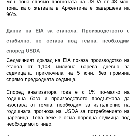
млн. тона спрямо прогнозата на USDA от 48 млн.
тона, като жътвата в Аржентина е завършена на
96%.
Данни на EIA за етанола: Производството е
стабилно, но остава под темпа, необходим
според USDA
Седмичният доклад на EIA показа производство на
етанол от 1,108 милиона барела дневно за
седмицата, приключила на 5 юни, без промяна
спрямо предходната седмица.
Според анализатора това е с 1% по-малко на
годишна база и производството продължава да
изостава от темпа, необходим за изпълнение на
годишната прогноза на USDA за потреблението на
царевица. Това вече е осма поредна седмица под
необходимото ниво.