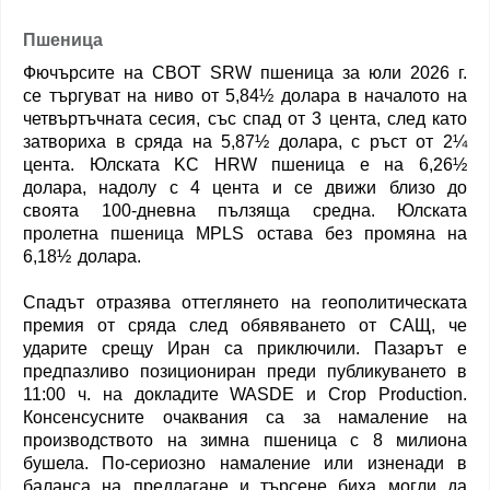
Пшеница
Фючърсите на CBOT SRW пшеница за юли 2026 г.
се търгуват на ниво от 5,84½ долара в началото на
четвъртъчната сесия, със спад от 3 цента, след като
затвориха в сряда на 5,87½ долара, с ръст от 2¼
цента. Юлската KC HRW пшеница е на 6,26½
долара, надолу с 4 цента и се движи близо до
своята 100-дневна пълзяща средна. Юлската
пролетна пшеница MPLS остава без промяна на
6,18½ долара.
Спадът отразява оттеглянето на геополитическата
премия от сряда след обявяването от САЩ, че
ударите срещу Иран са приключили. Пазарът е
предпазливо позициониран преди публикуването в
11:00 ч. на докладите WASDE и Crop Production.
Консенсусните очаквания са за намаление на
производството на зимна пшеница с 8 милиона
бушела. По-сериозно намаление или изненади в
баланса на предлагане и търсене биха могли да