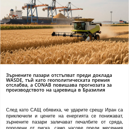
Зърнените пазари отстъпват преди доклада
WASDE, тъй като геополитическата премия
отслабва, а CONAB повишава прогнозата за
производството на царевица в Бразилия
След като САЩ обявиха, че ударите срещу Иран са
приключили и цените на енергията се понижават,
зърнените пазари заличават печалбите от сряда,
породени от риска, само часове преди месечния