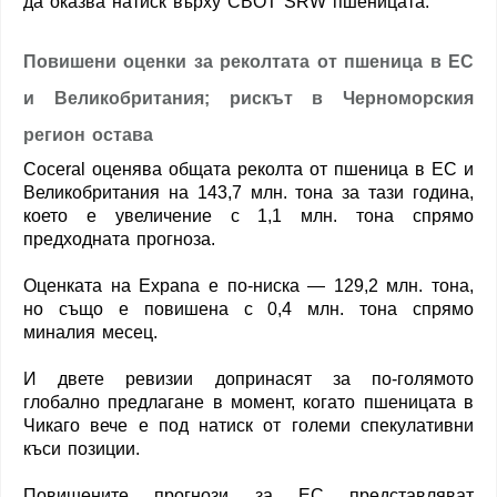
да оказва натиск върху CBOT SRW пшеницата.
Повишени оценки за реколтата от пшеница в ЕС
и Великобритания; рискът в Черноморския
регион остава
Coceral оценява общата реколта от пшеница в ЕС и
Великобритания на 143,7 млн. тона за тази година,
което е увеличение с 1,1 млн. тона спрямо
предходната прогноза.
Оценката на Expana е по-ниска — 129,2 млн. тона,
но също е повишена с 0,4 млн. тона спрямо
миналия месец.
И двете ревизии допринасят за по-голямото
глобално предлагане в момент, когато пшеницата в
Чикаго вече е под натиск от големи спекулативни
къси позиции.
Повишените прогнози за ЕС представляват