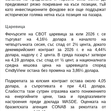
предизвикат рязко покриване на къси позиции, тъй
като инвестиционните фондове все още поддържат
исторически голяма нетна къса позиция на пазара.
Царевица
Фючърсите на CBOT царевица за юли 2026 г. се
търгуват на 4,16½ долара в началото на
четвъртъчната сесия, със спад от 2½ цента, докато
декемврийският контракт за 2026 г. е на 4,44¾
долара, надолу с 2 цента. В сряда пазарът затвори
на 4,19 долара, със спад от ½ цент, а националната
средна кешова цена на царевицата според
CmdtyView остана без промяна на 3,86¼ долара.
Подкрепата за юлския контракт остава около 4,05
долара, а съпротивата е при 4,41 долара.
Слабостта тази сутрин отразява както понижението
на енергийните цени, така и предпазливите
настроения преди доклада WASDE. Оценката на
бразилската агенция CONAB за реколтата от