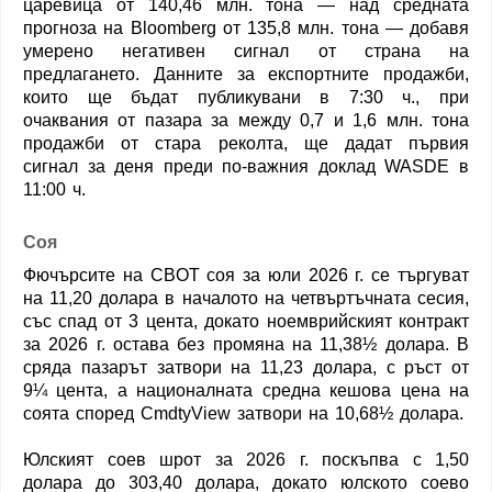
царевица от 140,46 млн. тона — над средната
прогноза на Bloomberg от 135,8 млн. тона — добавя
умерено негативен сигнал от страна на
предлагането. Данните за експортните продажби,
които ще бъдат публикувани в 7:30 ч., при
очаквания от пазара за между 0,7 и 1,6 млн. тона
продажби от стара реколта, ще дадат първия
сигнал за деня преди по-важния доклад WASDE в
11:00 ч.
Соя
Фючърсите на CBOT соя за юли 2026 г. се търгуват
на 11,20 долара в началото на четвъртъчната сесия,
със спад от 3 цента, докато ноемврийският контракт
за 2026 г. остава без промяна на 11,38½ долара. В
сряда пазарът затвори на 11,23 долара, с ръст от
9¼ цента, а националната средна кешова цена на
соята според CmdtyView затвори на 10,68½ долара.
Юлският соев шрот за 2026 г. поскъпва с 1,50
долара до 303,40 долара, докато юлското соево