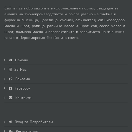
Сайтът ZarnoBorsa.com е информационен портал, създаден за
анализ на зърнопроизводството и по-специално на хлебна и
фуражна пшеница, царевица, ечемик, слънчоглед, слънчогледово
масло и шрот, рапица, рапично масло и шрот, соя, соево масло и
шрот, палмово масло и перспективите в развитието на зърнения
пазар в Черноморския басейн и в света.
Начало
За Нас
Реклама
Facebook
Контакти
Вход за Потребители
Регистрация