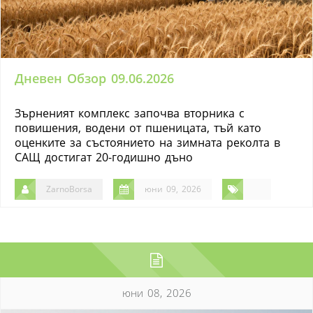
Дневен Обзор 09.06.2026
Зърненият комплекс започва вторника с
повишения, водени от пшеницата, тъй като
оценките за състоянието на зимната реколта в
САЩ достигат 20-годишно дъно
ZarnoBorsa
юни 09, 2026
юни 08, 2026