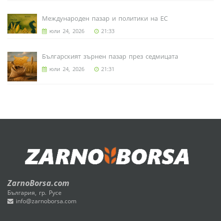
Международен пазар и политики на ЕС
юли 24, 2026
21:33
Българският зърнен пазар през седмицата
юли 24, 2026
21:31
ZarnoBorsa.com
България, гр. Русе
info@zarnoborsa.com