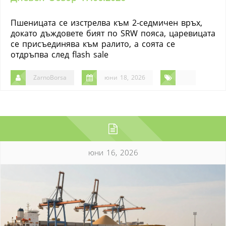
Пшеницата се изстрелва към 2-седмичен връх,
докато дъждовете бият по SRW пояса, царевицата
се присъединява към ралито, а соята се
отдръпва след flash sale
ZarnoBorsa
юни 18, 2026
юни 16, 2026