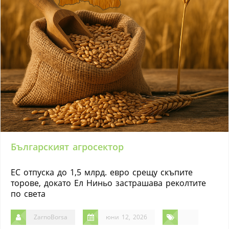
Българският агросектор
ЕС отпуска до 1,5 млрд. евро срещу скъпите
торове, докато Ел Ниньо застрашава реколтите
по света
ZarnoBorsa
юни 12, 2026