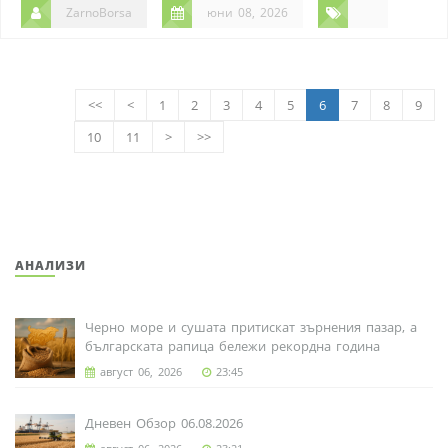
ZarnoBorsa
юни 08, 2026
<<
<
1
2
3
4
5
6
7
8
9
10
11
>
>>
АНАЛИЗИ
Черно море и сушата притискат зърнения пазар, а
българската рапица бележи рекордна година
август 06, 2026
23:45
Дневен Обзор 06.08.2026