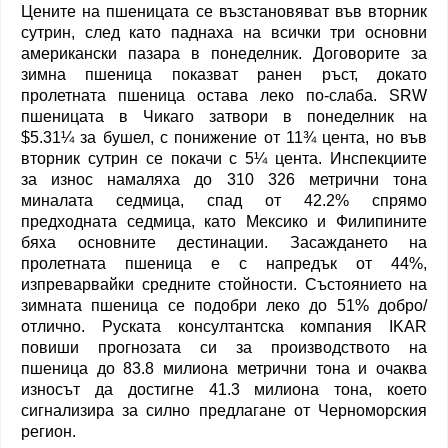
Цените на пшеницата се възстановяват във вторник
сутрин, след като паднаха на всички три основни
американски пазара в понеделник. Договорите за
зимна пшеница показват ранен ръст, докато
пролетната пшеница остава леко по-слаба. SRW
пшеницата в Чикаго затвори в понеделник на
$5.31¼ за бушел, с понижение от 11¾ цента, но във
вторник сутрин се покачи с 5¼ цента. Инспекциите
за износ намаляха до 310 326 метрични тона
миналата седмица, спад от 42.2% спрямо
предходната седмица, като Мексико и Филипините
бяха основните дестинации. Засаждането на
пролетната пшеница е с напредък от 44%,
изпреварвайки средните стойности. Състоянието на
зимната пшеница се подобри леко до 51% добро/
отлично. Руската консултантска компания IKAR
повиши прогнозата си за производството на
пшеница до 83.8 милиона метрични тона и очаква
износът да достигне 41.3 милиона тона, което
сигнализира за силно предлагане от Черноморския
регион.