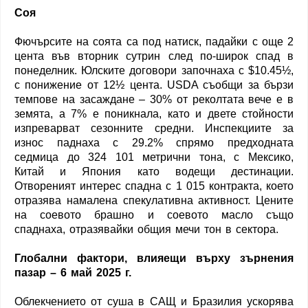
Соя
Фючърсите на соята са под натиск, падайки с още 2
цента във вторник сутрин след по-широк спад в
понеделник. Юлските договори започнаха с $10.45½,
с понижение от 12½ цента. USDA съобщи за бързи
темпове на засаждане – 30% от реколтата вече е в
земята, а 7% е поникнала, като и двете стойности
изпреварват сезонните средни. Инспекциите за
износ паднаха с 29.2% спрямо предходната
седмица до 324 101 метрични тона, с Мексико,
Китай и Япония като водещи дестинации.
Отвореният интерес спадна с 1 015 контракта, което
отразява намалена спекулативна активност. Цените
на соевото брашно и соевото масло също
спаднаха, отразявайки общия мечи тон в сектора.
Глобални фактори, влияещи върху зърнения
пазар – 6 май 2025 г.
Облекчението от суша в САЩ и Бразилия ускорява