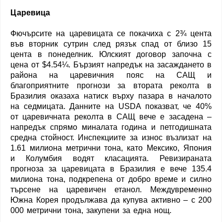
Царевица
Фючърсите на царевицата се покачиха с 2¾ цента
във вторник сутрин след рязък спад от близо 15
цента в понеделник. Юлският договор започна с
цена от $4.54¼. Бързият напредък на засаждането в
района на царевичния пояс на САЩ и
благоприятните прогнози за втората реколта в
Бразилия оказаха натиск върху пазара в началото
на седмицата. Данните на USDA показват, че 40%
от царевичната реколта в САЩ вече е засадена –
напредък спрямо миналата година и петгодишната
средна стойност. Инспекциите за износ възлизат на
1.61 милиона метрични тона, като Мексико, Япония
и Колумбия водят класацията. Ревизираната
прогноза за царевицата в Бразилия е вече 135.4
милиона тона, подкрепена от добро време и силно
търсене на царевичен етанол. Междувременно
Южна Корея продължава да купува активно – с 200
000 метрични тона, закупени за една нощ.