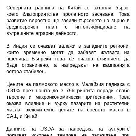
Северната равнина на Китай се затопля бързо,
което благоприятства пролетното засяване. Това
развитие вероятно ще засили търсенето на зърно в
средносрочен план с интензифициране на
вътрешните аграрни дейности.
В Индия се очакват валежи в западните региони,
които временно могат да забавят жътвата на
пшеница. Въпреки това се очаква влиянието да
бъде ограничено, а напредъкът на кампанията
остава стабилен.
Цените на палмовото масло в Малайзия паднаха с
0.81% през нощта до 3 796 рингита поради слабо
търсене и макроикономически притеснения. Това
оказва влияние и върху пазарите на растителни
масла, включително цените на соевото масло в
САЩ и Китай.
Данните на USDA за напредъка на културите
показват ускорени темпове на засаждане при