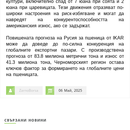
култури, включително спад от 7 юана при соята и 2
юана при царевицата. Тези движения отразяват по-
широки настроения на риск-избягване и могат да
навредят на конкурентоспособността на
американския износ, ако се задържат.
Повишената прогноза на Русия за пшеница от IKAR
може да доведе до по-силна конкуренция на
глобалните експортни пазари. С производствена
прогноза от 83.8 милиона метрични тона и износ от
41.3 милиона тона, Черноморският регион остава
ключов фактор за формирането на глобалните цени
на пшеницата.
ZarnoBorsa
06 Май, 2025
СВЪРЗАНИ НОВИНИ