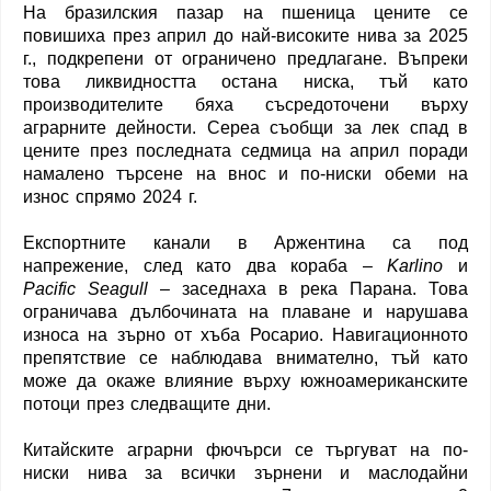
На бразилския пазар на пшеница цените се
повишиха през април до най-високите нива за 2025
г., подкрепени от ограничено предлагане. Въпреки
това ликвидността остана ниска, тъй като
производителите бяха съсредоточени върху
аграрните дейности. Cepea съобщи за лек спад в
цените през последната седмица на април поради
намалено търсене на внос и по-ниски обеми на
износ спрямо 2024 г.
Експортните канали в Аржентина са под
напрежение, след като два кораба –
Karlino
и
Pacific Seagull
– заседнаха в река Парана. Това
ограничава дълбочината на плаване и нарушава
износа на зърно от хъба Росарио. Навигационното
препятствие се наблюдава внимателно, тъй като
може да окаже влияние върху южноамериканските
потоци през следващите дни.
Китайските аграрни фючърси се търгуват на по-
ниски нива за всички зърнени и маслодайни