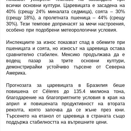
всички основни култури. Царевицата е засадена на
40% (срещу 24% миналата седмица), соята – 30%
(срещу 18%), а пролетната пшеница – 44% (срещу
30%). Тези темпове допринасят за мечи настроения,
особено при подобрени метеорологични условия.
Инспекциите за износ показват спад в обемите при
пшеницата и соята, но износът на царевица остава
сравнително стабилен. Мексико продължава да е
водещ пазар за трите основни култури,
демонстрирайки устойчиво търсене от Северна
Америка.
Прогнозата за царевицата в Бразилия беше
повишена от Céleres до 135.4 милиона тона,
благодарение на благоприятните условия в края на
април и повишената продуктивност на втората
реколта, която започва да се жъне през юни.
Търсенето на етанол от царевица в страната също
поддържа стабилността на вътрешните цени.