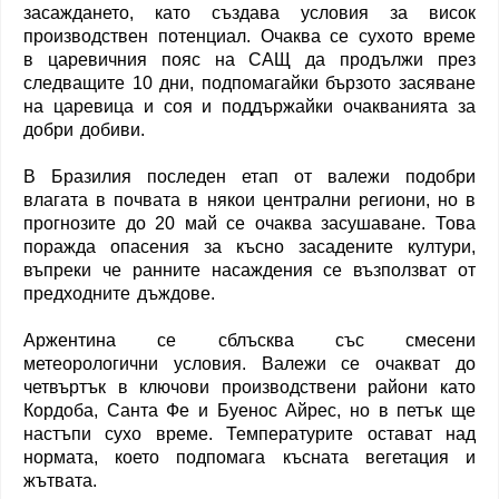
засаждането, като създава условия за висок
производствен потенциал. Очаква се сухото време
в царевичния пояс на САЩ да продължи през
следващите 10 дни, подпомагайки бързото засяване
на царевица и соя и поддържайки очакванията за
добри добиви.
В Бразилия последен етап от валежи подобри
влагата в почвата в някои централни региони, но в
прогнозите до 20 май се очаква засушаване. Това
поражда опасения за късно засадените култури,
въпреки че ранните насаждения се възползват от
предходните дъждове.
Аржентина се сблъсква със смесени
метеорологични условия. Валежи се очакват до
четвъртък в ключови производствени райони като
Кордоба, Санта Фе и Буенос Айрес, но в петък ще
настъпи сухо време. Температурите остават над
нормата, което подпомага късната вегетация и
жътвата.