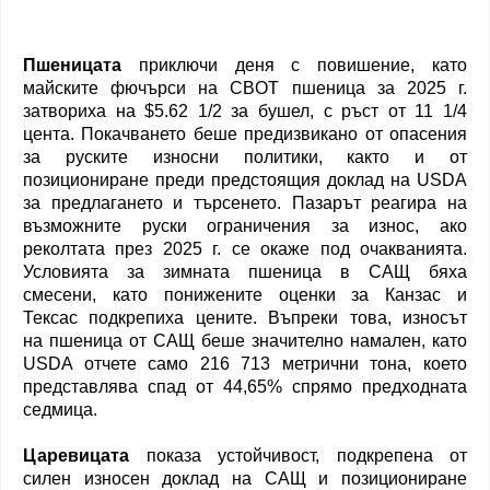
Пшеницата
приключи деня с повишение, като
майските фючърси на CBOT пшеница за 2025 г.
затвориха на $5.62 1/2 за бушел, с ръст от 11 1/4
цента. Покачването беше предизвикано от опасения
за руските износни политики, както и от
позициониране преди предстоящия доклад на USDA
за предлагането и търсенето. Пазарът реагира на
възможните руски ограничения за износ, ако
реколтата през 2025 г. се окаже под очакванията.
Условията за зимната пшеница в САЩ бяха
смесени, като понижените оценки за Канзас и
Тексас подкрепиха цените. Въпреки това, износът
на пшеница от САЩ беше значително намален, като
USDA отчете само 216 713 метрични тона, което
представлява спад от 44,65% спрямо предходната
седмица.
Царевицата
показа устойчивост, подкрепена от
силен износен доклад на САЩ и позициониране