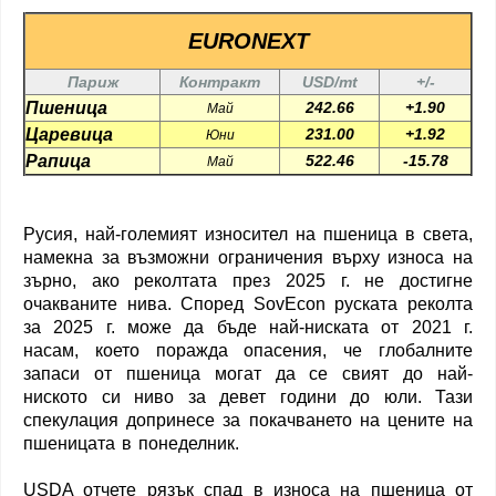
EURONEXT
Париж
Контракт
USD/mt
+/-
Пшеница
242.66
+1.90
Май
Царевица
231.00
+1.92
Юни
Рапица
522.46
-15.78
Май
Русия, най-големият износител на пшеница в света,
намекна за възможни ограничения върху износа на
зърно, ако реколтата през 2025 г. не достигне
очакваните нива. Според SovEcon руската реколта
за 2025 г. може да бъде най-ниската от 2021 г.
насам, което поражда опасения, че глобалните
запаси от пшеница могат да се свият до най-
ниското си ниво за девет години до юли. Тази
спекулация допринесе за покачването на цените на
пшеницата в понеделник.
USDA отчете рязък спад в износа на пшеница от