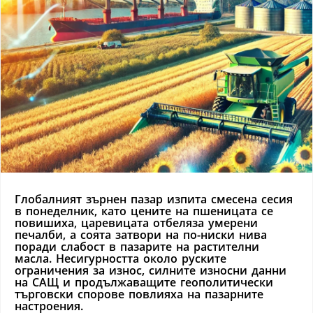
Глобалният зърнен пазар изпита смесена сесия
в понеделник, като цените на пшеницата се
повишиха, царевицата отбеляза умерени
печалби, а соята затвори на по-ниски нива
поради слабост в пазарите на растителни
масла. Несигурността около руските
ограничения за износ, силните износни данни
на САЩ и продължаващите геополитически
търговски спорове повлияха на пазарните
настроения.