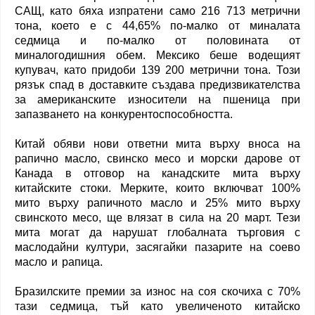
САЩ, като бяха изпратени само 216 713 метрични
тона, което е с 44,65% по-малко от миналата
седмица и по-малко от половината от
миналогодишния обем. Мексико беше водещият
купувач, като придоби 139 200 метрични тона. Този
рязък спад в доставките създава предизвикателства
за американските износители на пшеница при
запазването на конкурентоспособността.
Китай обяви нови ответни мита върху вноса на
рапично масло, свинско месо и морски дарове от
Канада в отговор на канадските мита върху
китайските стоки. Мерките, които включват 100%
мито върху рапичното масло и 25% мито върху
свинското месо, ще влязат в сила на 20 март. Тези
мита могат да нарушат глобалната търговия с
маслодайни култури, засягайки пазарите на соево
масло и рапица.
Бразилските премии за износ на соя скочиха с 70%
тази седмица, тъй като увеличеното китайско