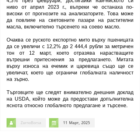
4,3% през февруари, достигайки най-ниското си
ниво от април 2023 г., въпреки че останаха по-
високи от прогнозите на анализаторите. Това може
да повлияе на световните пазари на растителни
масла, включително търсенето на соево масло.
Очаква се руското експортно мито върху пшеницата
да се увеличи с 12,2% до 2 444,4 рубли за метричен
тон от 12 март, което отразява нарастващите
вътрешни притеснения за предлагането. Митата
върху износа на ечемик и царевица също ще се
увеличат, което ще ограничи глобалната наличност
на зърно.
Търговците ще следят внимателно днешния доклад
на USDA, който може да предостави допълнителна
яснота относно глобалното предлагане и търсене.
ZarnoBorsa
11 Март, 2025