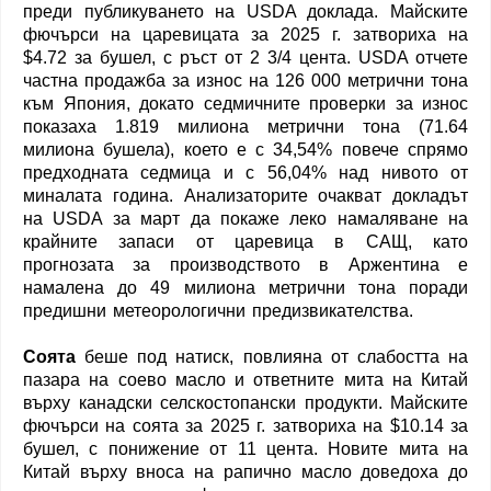
преди публикуването на USDA доклада. Майските
фючърси на царевицата за 2025 г. затвориха на
$4.72 за бушел, с ръст от 2 3/4 цента. USDA отчете
частна продажба за износ на 126 000 метрични тона
към Япония, докато седмичните проверки за износ
показаха 1.819 милиона метрични тона (71.64
милиона бушела), което е с 34,54% повече спрямо
предходната седмица и с 56,04% над нивото от
миналата година. Анализаторите очакват докладът
на USDA за март да покаже леко намаляване на
крайните запаси от царевица в САЩ, като
прогнозата за производството в Аржентина е
намалена до 49 милиона метрични тона поради
предишни метеорологични предизвикателства.
Соята
беше под натиск, повлияна от слабостта на
пазара на соево масло и ответните мита на Китай
върху канадски селскостопански продукти. Майските
фючърси на соята за 2025 г. затвориха на $10.14 за
бушел, с понижение от 11 цента. Новите мита на
Китай върху вноса на рапично масло доведоха до