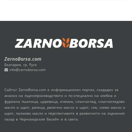
ZarnoBorsa.com
България, гр. Русе
info@zarnoborsa.com
Сайтът ZarnoBorsa.com е информационен портал, създаден за
анализ на зърнопроизводството и по-специално на хлебна и
фуражна пшеница, царевица, ечемик, слънчоглед, слънчогледово
масло и шрот, рапица, рапично масло и шрот, соя, соево масло и
шрот, палмово масло и перспективите в развитието на зърнения
пазар в Черноморския басейн и в света.