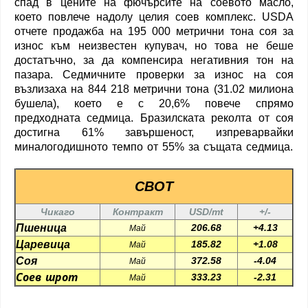
спад в цените на фючърсите на соевото масло,
което повлече надолу целия соев комплекс. USDA
отчете продажба на 195 000 метрични тона соя за
износ към неизвестен купувач, но това не беше
достатъчно, за да компенсира негативния тон на
пазара. Седмичните проверки за износ на соя
възлизаха на 844 218 метрични тона (31.02 милиона
бушела), което е с 20,6% повече спрямо
предходната седмица. Бразилската реколта от соя
достигна 61% завършеност, изпреварвайки
миналогодишното темпо от 55% за същата седмица.
CBOT
Чикаго
Контракт
USD/mt
+/-
Пшеница
206.68
+4.13
Май
Царевица
185.82
+1.08
Май
Соя
372.58
-4.04
Май
Соев шрот
333.23
-2.31
Май