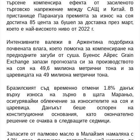
търсене компенсира ефекта от засиленото
търговско напрежение между САЩ и Китай. В
пристанище Паранагуа премията за износ на соя
достигна 85 цента за бушел за доставка през март,
което е най-високото ниво от 2022 г.
Интензивните валежи в Аржентина подобриха
почвената влага, което помогна за компенсиране на
предходните загуби от суша. Буенос Айрес Grain
Exchange запази прогнозата си за производството
на соя на 49,6 милиона метрични тона и за
царевицата на 49 милиона метрични тона.
Бразилският съд временно отмени 1.8% данък
върху износа на зърно в щата Мараньо,
осигурявайки облекчение за износителите на соя и
царевица. Данъкът беше оспорен на
конституционни основания, като окончателно
решение се очаква в следващите седмици.
Запасите от палмово масло в Малайзия намаляха с