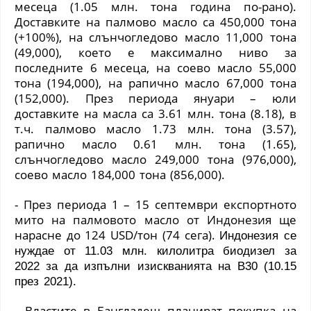
месеца
(
1.05 млн. тона година по-рано
)
.
Доставките на палмово масло са 450,000 тона
(
+100%
)
, на слънчогледово масло 11,000 тона
(
49,000
)
, което е максимално ниво за
последните 6 месеца, на соево масло 55,000
тона
(
194,000
)
, на рапично масло 67,000 тона
(
152,000
)
. През периода януари – юли
доставките на масла са 3.61 млн. тона
(
8.18
)
, в
т.ч. палмово масло 1.73 млн. тона
(
3.57
)
,
рапично масло 0.61 млн. тона
(
1.65
)
,
слънчогледово масло 249,000 тона
(
976,000
)
,
соево масло 184,000 тона
(
856,000
)
.
- През периода 1 – 15 септември експортното
мито на палмовото масло от Индонезия ще
нарасне до 124
USD
/тон
(
74 сега
)
.
Индонезия се
нуждае от 11.03 млн. килолитра биодизел за
2022 за да изпълни изискванията на В30 (10.15
през 2021).
- Властите в Бангладеш планират покупка на