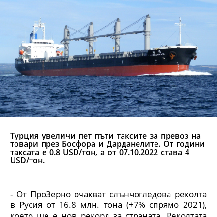
Турция увеличи пет пъти таксите за превоз на
товари през Босфора и Дарданелите. От години
таксата е 0.8 USD/тон, а от 07.10.2022 става 4
USD/тон.
- От ПроЗерно очакват слънчогледова реколта
в Русия от 16.8 млн. тона
(
+7% спрямо 2021
)
,
което ще е нов рекорд за страната. Реколтата