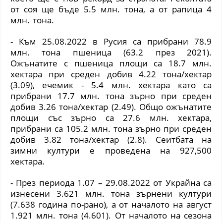
от соя ще бъде 5.5 млн. тона, а от рапица 4
млн. тона.
- Към 25.08.2022 в Русия са прибрани 78.9
млн. тона пшеница
(
63.2 през 2021
)
.
Ожънатите с пшеница площи са 18.7 млн.
хектара при среден добив 4.22 тона/хектар
(
3.09
)
, ечемик - 5.4 млн. хектара като са
прибрани 17.7 млн. тона зърно при среден
добив 3.26 тона/хектар
(
2.49
)
. Общо ожънатите
площи със зърно са 27.6 млн. хектара,
прибрани са 105.2 млн. тона зърно при среден
добив 3.82 тона/хектар
(
2.8
)
. Сеитбата на
зимни култури е проведена на 927,500
хектара.
- През периода 1.07 – 29.08.2022 от Украйна са
изнесени 3.621 млн. тона зърнени култури
(
7.638 година по-рано
)
, а от началото на август
1.921 млн. тона
(
4.601
)
. От началото на сезона