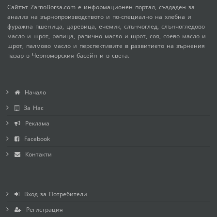
Сайтът ZarnoBorsa.com е информационен портал, създаден за
анализ на зърнопроизводството и по-специално на хлебна и
фуражна пшеница, царевица, ечемик, слънчоглед, слънчогледово
масло и шрот, рапица, рапично масло и шрот, соя, соево масло и
шрот, палмово масло и перспективите в развитието на зърнения
пазар в Черноморския басейн и в света.
Начало
За Нас
Реклама
Facebook
Контакти
Вход за Потребители
Регистрация