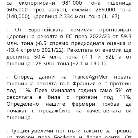
са експортирани 981,000 тона пшеница
(
605,000 през август
)
, ечемик 289,000 тона
(
140,000
)
, царевица 2.334 млн. тона
(
1.167
)
.
- От Европейската комисия прогнозират
царевична реколта в ЕС през 2022/23 от 59.3
млн. тона
(
-6.5 спрямо предходната оценка и
-13.4 спрямо 2021/22
)
. Реколтата от ечемик ще
достигне 50.4 млн. тона
(
-1.1 и 52
)
, а от
пшеница 126 млн. тона
(
+2.1 и 130.1
)
.
- Според данни на FranceAgriMer новата
пшенична реколта във Франция е с протеин
под 11%. През миналата година само 5% от
реколтата е била с протеин под 11%.
Определено нашите фермери трябва да
почакат с продажбите на качествената си
пшеница.
- Турция увеличи пет пъти таксите за превоз
на товари през Босфора и Дарданелите. От