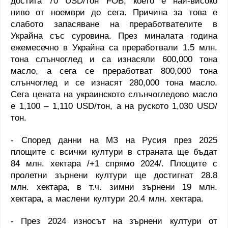
достига 70
USD
/тон
FOB
, което е най-високо
ниво от ноември до сега. Причина за това е
слабото запасяване на преработвателите в
Украйна със суровина. През миналата година
ежемесечно в Украйна са преработвали 1.5 млн.
тона слънчоглед и са изнасяли 600,000 тона
масло, а сега се преработват 800,000 тона
слънчоглед и се изнасят 280,000 тона масло.
Сега цената на украинското слънчогледово масло
е 1,100 – 1,110
USD
/тон, а на руското 1,030
USD
/
тон.
- Според данни на МЗ на Русия през 2025
площите с всички култури в страната ще бъдат
84 млн. хектара /+1 спрямо 2024/. Площите с
пролетни зърнени култури ще достигнат 28.8
млн. хектара, в т.ч. зимни зърнени 19 млн.
хектара, а маслени култури 20.4 млн. хектара.
- През 2024 износът на зърнени култури от