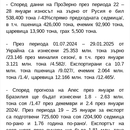
- Според данни на ПроЗерно през периода 22 –
28 януари износът на зърно от Русия е бил
538,400 тона /-43%спрямо предходната седмица/,
в т.ч. пшеница 426,000 тона, ечемик 92,900 тона,
царевица 13,900 тона, грах 5,500 тона.
- През периода 01.07.2024 – 29.01.2025 от
Украйна са изнесени 25.353 млн. тона зърно
/23.146 през миналия сезон/, в т.ч. през януари
3.121 млн. тона /4.582/. Експортирани са 10.7
млн. тона пшеница /9.027/, ечемик 2.064 млн.
тона /1.4/, царевица 12.166 млн. тона /12.465/.
- Според прогноза на
Anec
през януари от
Бразилия ще бъдат изнесени 1.8 - 2.63 млн.
тона соя /1.47 през декември и 2.4 през януари
2024/. През периода 19 – 25 януари за експорт
са подготвени 725,600 тона соя /204,900 седмица
по-рано и 1.76 година по-рано/. Експортът на