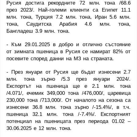
Русия достига рекордните 72 млн. тона /68.6
през 2023/. Най-големи клиенти са Египет 11.1
млн. тона, Турция 7.2 млн. тона, Иран 5.6 млн.
тона, Саудитска Арабия 4.6 млн. тона,
Бангладеш 3.9 млн. тона.
- Към 29.01.2025 в добро и отлично състояние
от зимната пшеница в Русия се намират 82% от
посевите според данни на МЗ на страната.
- През януари от Русия ще бъдат изнесени 2.7
млн. тона зърно /5.3 през януари 2024/.
Експортът на пшеница ще е 2.1 млн. тона
/4.071/, ечемик 349,000 тона /476,000/, царевица
230,000 тона /713,000/. От началото на сезона са
изнесени 36.8 млн. тона зърно /-15.4%/, в т.ч.
пшеница 32.1 млн. тона /-7.4%/. Експортният
потенциал на пшеницата през периода 01.02 –
30.06.2025 е 12 млн. тона.