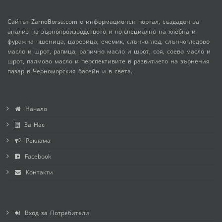
Сайтът ZarnoBorsa.com е информационен портал, създаден за
анализ на зърнопроизводството и по-специално на хлебна и
фуражна пшеница, царевица, ечемик, слънчоглед, слънчогледово
масло и шрот, рапица, рапично масло и шрот, соя, соево масло и
шрот, палмово масло и перспективите в развитието на зърнения
пазар в Черноморския басейн и в света.
Начало
За Нас
Реклама
Facebook
Контакти
Вход за Потребители