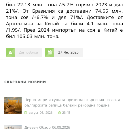
бил 22.13 млн. тона /-5.7% спрямо 2023 и дял
21%/. От Бразилия са доставени 74.65 млн.
тона соя /+6.7% и дял 71%/. Доставките от
Аржентина за Китай са били 4.1 млн. тона
/1.95/. През 2024 импортът на соя в Китай е
бил 105.03 млн. тона.
ZarnoBorsa
27 Ян, 2025
СВЪРЗАНИ НОВИНИ
Черно море и сушата притискат зърнения пазар, а
българската рапица бележи рекордна година
август 06, 2026
23:45
Дневен Обзор 06.08.2026