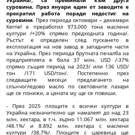
Украйна/, са преминали към друга
суровина. През януари един от заводите е
прекратил работа поради недостиг на
суровини
. През периода октомври – декември
Kernel
е преработил 973,000 тона маслени
култури /+20% спрямо предходната година/.
Ръстът е определен след пускането в
експлоатация на нов завод в западните части
на Украйна. През периода
брутната печалба
на
предприятията е била 37 млн.
USD
/-37%
спрямо същия период на 2023/ или 136
USD/
тон /171 USD
/тон/. Постепенно през
следващите месеци предлагането на
слънчогледово масло по световните пазари
ще се понижи, а цената му ще се повиши.
- През 2025 площите с всички култури в
Украйна незначително ще намалеят до над 23
млн. хектара, в т.ч. зърно 11.067 млн. хектара
/48.1%/ и 8.892 млн. хектара с маслени
култури /38.7%/. Площите с царевица ще