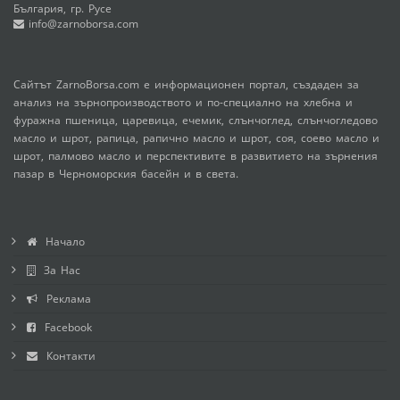
България, гр. Русе
info@zarnoborsa.com
Сайтът ZarnoBorsa.com е информационен портал, създаден за
анализ на зърнопроизводството и по-специално на хлебна и
фуражна пшеница, царевица, ечемик, слънчоглед, слънчогледово
масло и шрот, рапица, рапично масло и шрот, соя, соево масло и
шрот, палмово масло и перспективите в развитието на зърнения
пазар в Черноморския басейн и в света.
Начало
За Нас
Реклама
Facebook
Контакти