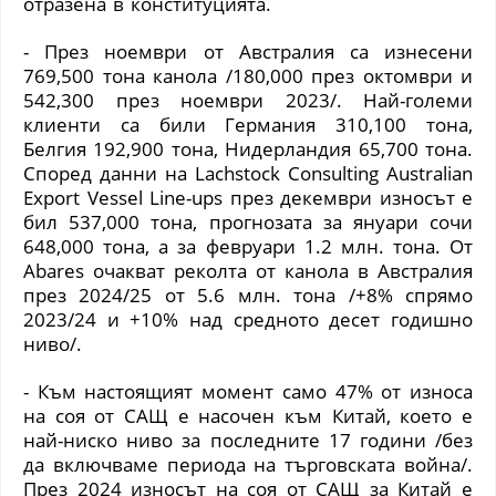
отразена в конституцията.
- През ноември от Австралия са изнесени
769,500 тона канола /180,000 през октомври и
542,300 през ноември 2023/. Най-големи
клиенти са били Германия 310,100 тона,
Белгия 192,900 тона, Нидерландия 65,700 тона.
Според данни на Lachstock Consulting Australian
Export Vessel Line-ups през декември износът е
бил 537,000 тона, прогнозата за януари сочи
648,000 тона, а за февруари 1.2 млн. тона. От
Abares
очакват реколта от канола в Австралия
през 2024/25 от 5.6 млн. тона /+8% спрямо
2023/24 и +10% над средното десет годишно
ниво/.
- Към настоящият момент само 47% от износа
на соя от САЩ е насочен към Китай, което е
най-ниско ниво за последните 17 години /без
да включваме периода на търговската война/.
През 2024 износът на соя от САЩ за Китай е