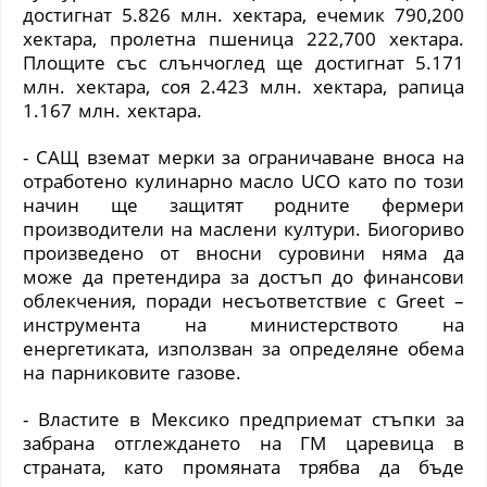
достигнат 5.826 млн. хектара, ечемик 790,200
хектара, пролетна пшеница 222,700 хектара.
Площите със слънчоглед ще достигнат 5.171
млн. хектара, соя 2.423 млн. хектара, рапица
1.167 млн. хектара.
- САЩ вземат мерки за ограничаване вноса на
отработено кулинарно масло
UCO
като по този
начин ще защитят родните фермери
производители на маслени култури. Биогориво
произведено от вносни суровини няма да
може да претендира за достъп до финансови
облекчения, поради несъответствие с
Greet
–
инструмента на министерството на
енергетиката, използван за определяне обема
на парниковите газове.
- Властите в Мексико предприемат стъпки за
забрана отглеждането на ГМ царевица в
страната, като промяната трябва да бъде