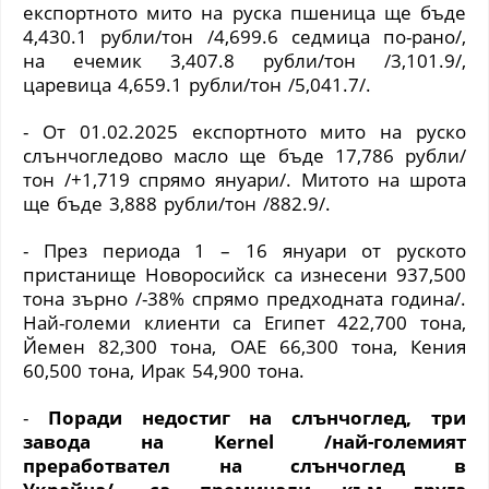
експортното мито на руска пшеница ще бъде
4,430.1 рубли/тон /4,699.6 седмица по-рано/,
на ечемик 3,407.8 рубли/тон /3,101.9/,
царевица 4,659.1 рубли/тон /5,041.7/.
- От 01.02.2025 експортното мито на руско
слънчогледово масло ще бъде 17,786 рубли/
тон /+1,719 спрямо януари/. Митото на шрота
ще бъде 3,888 рубли/тон /882.9/.
- През периода 1 – 16 януари от руското
пристанище Новоросийск са изнесени 937,500
тона зърно /-38% спрямо предходната година/.
Най-големи клиенти са Египет 422,700 тона,
Йемен 82,300 тона, ОАЕ 66,300 тона, Кения
60,500 тона, Ирак 54,900 тона.
-
Поради недостиг на слънчоглед, три
завода на Kernel /най-големият
преработвател на слънчоглед в