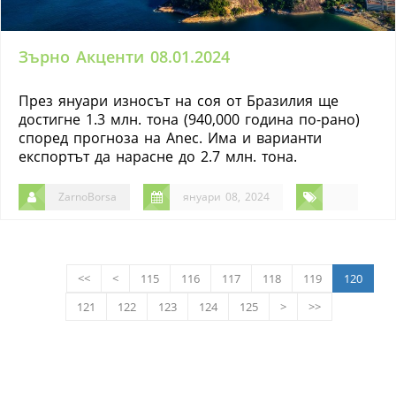
Зърно Акценти 08.01.2024
През януари износът на соя от Бразилия ще
достигне 1.3 млн. тона (940,000 година по-рано)
според прогноза на Anec. Има и варианти
експортът да нарасне до 2.7 млн. тона.
ZarnoBorsa
януари 08, 2024
<<
<
115
116
117
118
119
120
121
122
123
124
125
>
>>