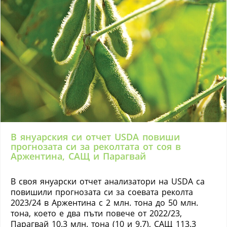
В януарския си отчет USDA повиши
прогнозата си за реколтата от соя в
Аржентина, САЩ и Парагвай
В своя януарски отчет анализатори на USDA са
повишили прогнозата си за соевата реколта
2023/24 в Аржентина с 2 млн. тона до 50 млн.
тона, което е два пъти повече от 2022/23,
Парагвай 10.3 млн. тона (10 и 9.7), САЩ 113.3