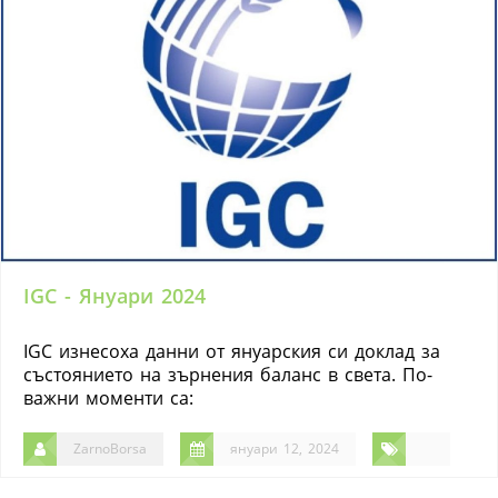
IGC - Януари 2024
IGC изнесоха данни от януарския си доклад за
състоянието на зърнения баланс в света. По-
важни моменти са:
ZarnoBorsa
януари 12, 2024