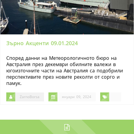
Зърно Акценти 09.01.2024
Според данни на Метеорологичното бюро на
Австралия през декември обилните валежи в
югоизточните части на Австралия са подобрили
перспективите през новите реколти от сорго и
памук.
ZarnoBorsa
януари 09, 2024