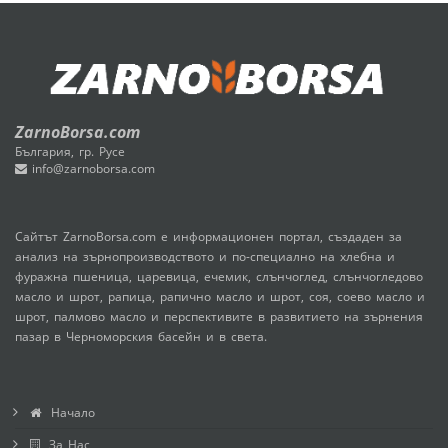
ZarnoBorsa.com
България, гр. Русе
info@zarnoborsa.com
Сайтът ZarnoBorsa.com е информационен портал, създаден за
анализ на зърнопроизводството и по-специално на хлебна и
фуражна пшеница, царевица, ечемик, слънчоглед, слънчогледово
масло и шрот, рапица, рапично масло и шрот, соя, соево масло и
шрот, палмово масло и перспективите в развитието на зърнения
пазар в Черноморския басейн и в света.
Начало
За Нас