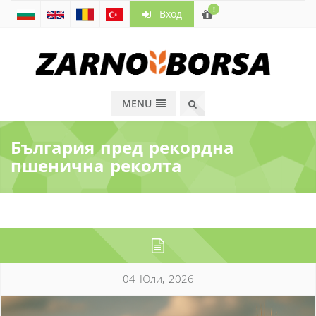
!
Вход
MENU
България пред рекордна
пшенична реколта
04 Юли, 2026