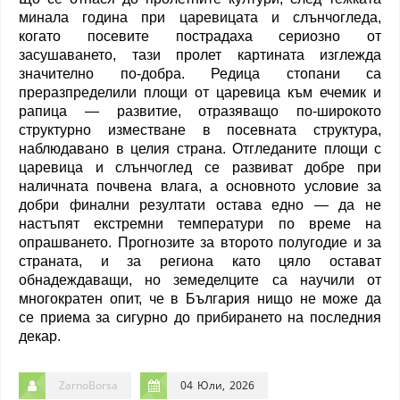
минала година при царевицата и слънчогледа,
когато посевите пострадаха сериозно от
засушаването, тази пролет картината изглежда
значително по-добра. Редица стопани са
преразпределили площи от царевица към ечемик и
рапица — развитие, отразяващо по-широкото
структурно изместване в посевната структура,
наблюдавано в целия страна. Отгледаните площи с
царевица и слънчоглед се развиват добре при
наличната почвена влага, а основното условие за
добри финални резултати остава едно — да не
настъпят екстремни температури по време на
опрашването. Прогнозите за второто полугодие и за
страната, и за региона като цяло остават
обнадеждаващи, но земеделците са научили от
многократен опит, че в България нищо не може да
се приема за сигурно до прибирането на последния
декар.
ZarnoBorsa
04 Юли, 2026