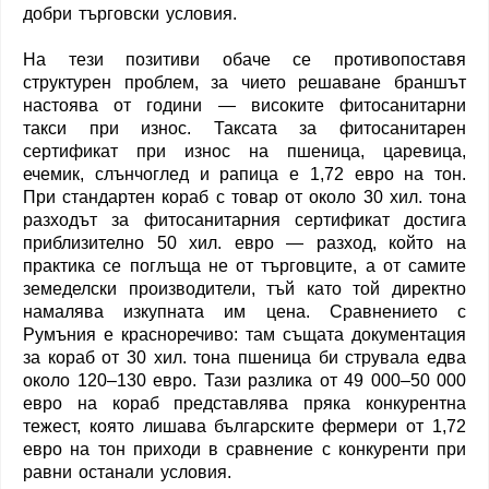
добри търговски условия.
На тези позитиви обаче се противопоставя
структурен проблем, за чието решаване браншът
настоява от години — високите фитосанитарни
такси при износ. Таксата за фитосанитарен
сертификат при износ на пшеница, царевица,
ечемик, слънчоглед и рапица е 1,72 евро на тон.
При стандартен кораб с товар от около 30 хил. тона
разходът за фитосанитарния сертификат достига
приблизително 50 хил. евро — разход, който на
практика се поглъща не от търговците, а от самите
земеделски производители, тъй като той директно
намалява изкупната им цена. Сравнението с
Румъния е красноречиво: там същата документация
за кораб от 30 хил. тона пшеница би струвала едва
около 120–130 евро. Тази разлика от 49 000–50 000
евро на кораб представлява пряка конкурентна
тежест, която лишава българските фермери от 1,72
евро на тон приходи в сравнение с конкуренти при
равни останали условия.