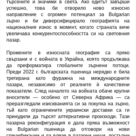
търсените и значими в света. Ако одитът завърши
успешно, това би отворило ново износно
направление с огромен потенциал за Bulgarian
зърно и би диверсифицирало географията на
националния износ в момент, когато страната вече
увеличава конкурентоспособността си на световния
пазар.
Промените в износната география са пряко
свързани и с войната в Украйна, която продължава
да преформатира глобалните зърнени потоци.
Преди 2022 г. българската пшеница нерядко е била
третирана като фуражна на международните
пазари, независимо от реалните ѝ качествени
показатели. След началото на войната обаче крупни
вносители — особено от Северна Африка — са
преразгледали изискванията си за покупка на зърно,
тъй като ограничените украински доставки са ги
принудили да търсят алтернативни произходи. Тази
пазарна реконфигурация е дала пряка възможност
на Bulgarian пшеница да отговори на нови
спецификации и да влезе в пазарни ниши, достъпни