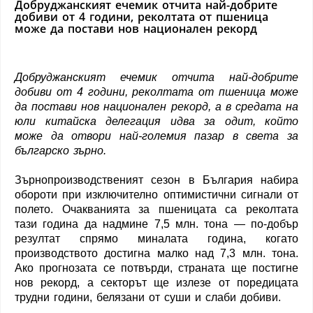
Добруджанският ечемик отчита най-добрите
добиви от 4 години, реколтата от пшеница
може да постави нов национален рекорд
Добруджанският ечемик отчита най-добрите
добиви от 4 години, реколтата от пшеница може
да постави нов национален рекорд, а в средата на
юли китайска делегация идва за одит, който
може да отвори най-големия пазар в света за
българско зърно.
Зърнопроизводственият сезон в България набира
обороти при изключително оптимистични сигнали от
полето. Очакванията за пшеницата са реколтата
тази година да надмине 7,5 млн. тона — по-добър
резултат спрямо миналата година, когато
производството достигна малко над 7,3 млн. тона.
Ако прогнозата се потвърди, страната ще постигне
нов рекорд, а секторът ще излезе от поредицата
трудни години, белязани от суши и слаби добиви.