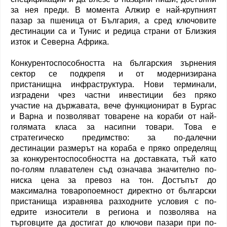
за нея преди. В момента Алжир е най-крупният
пазар за пшеница от България, а сред ключовите
дестинации са и Тунис и редица страни от Близкия
изток и Северна Африка.
Конкурентоспособността на българския зърнения
сектор се подкрепя и от модернизирана
пристанищна инфраструктура. Нови терминали,
изградени чрез частни инвестиции без пряко
участие на държавата, вече функционират в Бургас
и Варна и позволяват товарене на кораби от най-
голямата класа за насипни товари. Това е
стратегическо предимство: за по-далечни
дестинации размерът на кораба е пряко определящ
за конкурентоспособността на доставката, тъй като
по-голям плавателен съд означава значително по-
ниска цена за превоз на тон. Достъпът до
максимална товаропоемност директно от български
пристанища изравнява разходните условия с по-
едрите износители в региона и позволява на
търговците да достигат до ключови пазари при по-