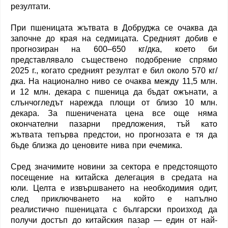
резултати.
При пшеницата жътвата в Добруджа се очаква да
започне до края на седмицата. Средният добив е
прогнозиран на 600–650 кг/дка, което би
представлявало съществено подобрение спрямо
2025 г., когато средният резултат е бил около 570 кг/
дка. На национално ниво се очаква между 11,5 млн.
и 12 млн. декара с пшеница да бъдат ожънати, а
слънчогледът нарежда площи от близо 10 млн.
декара. За пшеничената цена все още няма
окончателни пазарни предложения, тъй като
жътвата тепърва предстои, но прогнозата е тя да
бъде близка до ценовите нива при ечемика.
Сред значимите новини за сектора е предстоящото
посещение на китайска делегация в средата на
юли. Целта е извършването на необходимия одит,
след приключването на който е напълно
реалистично пшеницата с български произход да
получи достъп до китайския пазар — един от най-