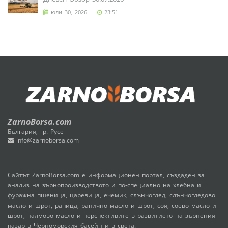
юли 30, 2026
23:51
ZarnoBorsa.com
България, гр. Русе
info@zarnoborsa.com
Сайтът ZarnoBorsa.com е информационен портал, създаден за
анализ на зърнопроизводството и по-специално на хлебна и
фуражна пшеница, царевица, ечемик, слънчоглед, слънчогледово
масло и шрот, рапица, рапично масло и шрот, соя, соево масло и
шрот, палмово масло и перспективите в развитието на зърнения
пазар в Черноморския басейн и в света.