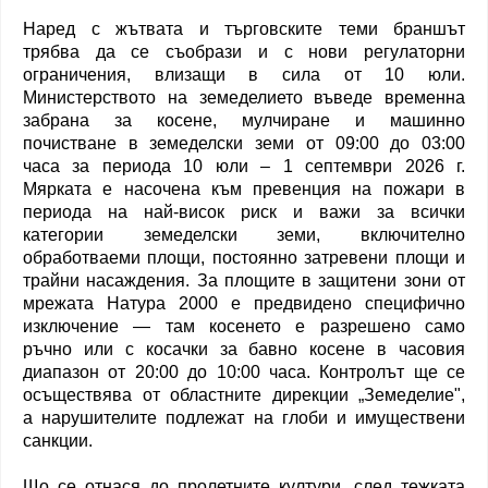
Наред с жътвата и търговските теми браншът
трябва да се съобрази и с нови регулаторни
ограничения, влизащи в сила от 10 юли.
Министерството на земеделието въведе временна
забрана за косене, мулчиране и машинно
почистване в земеделски земи от 09:00 до 03:00
часа за периода 10 юли – 1 септември 2026 г.
Мярката е насочена към превенция на пожари в
периода на най-висок риск и важи за всички
категории земеделски земи, включително
обработваеми площи, постоянно затревени площи и
трайни насаждения. За площите в защитени зони от
мрежата Натура 2000 е предвидено специфично
изключение — там косенето е разрешено само
ръчно или с косачки за бавно косене в часовия
диапазон от 20:00 до 10:00 часа. Контролът ще се
осъществява от областните дирекции „Земеделие",
а нарушителите подлежат на глоби и имуществени
санкции.
Що се отнася до пролетните култури, след тежката