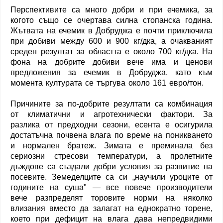
Перспективите са много добри и при ечемика, за
когото също се очертава силна стопанска година.
Жътвата на ечемик в Добруджа е почти приключила
при добиви между 600 и 900 кг/дка, а очакваният
среден резултат за областта е около 700 кг/дка. На
фона на добрите добиви вече има и ценови
предложения за ечемик в Добруджа, като към
момента културата се търгува около 161 евро/тон.
Причините за по-добрите резултати са комбинация
от климатични и агротехнически фактори. За
разлика от предходни сезони, есента е осигурила
достатъчна почвена влага по време на поникването
и нормален братеж. Зимата е преминала без
сериозни стресови температури, а пролетните
дъждове са създали добри условия за развитие на
посевите. Земеделците са си „научили уроците от
годините на суша" — все повече производители
вече разпределят торовите норми на няколко
влизания вместо да залагат на еднократно торене,
което при дефицит на влага дава непредвидими