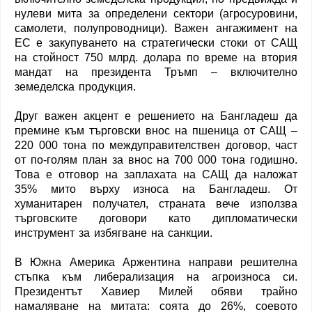
нулеви мита за определени сектори (агросуровини,
самолети, полупроводници). Важен ангажимент на
ЕС е закупуването на стратегически стоки от САЩ
на стойност 750 млрд. долара по време на втория
мандат на президента Тръмп – включително
земеделска продукция.
Друг важен акцент е решението на Бангладеш да
премине към търговски внос на пшеница от САЩ –
220 000 тона по междуправителствен договор, част
от по-голям план за внос на 700 000 тона годишно.
Това е отговор на заплахата на САЩ да наложат
35% мито върху износа на Бангладеш. От
хуманитарен получател, страната вече използва
търговските договори като дипломатически
инструмент за избягване на санкции.
В Южна Америка Аржентина направи решителна
стъпка към либерализация на агроизноса си.
Президентът Хавиер Милей обяви трайно
намаляване на митата: соята до 26%, соевото