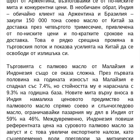
шрот от Аржентина, възползвайки се от по-ниските
мита и конкурентни цени. В необичаен обрат, Индия
– обичайно клиент на Аржентина и Бразилия –
закупи 150 000 тона соево масло от Китай за
доставка през четвъртото тримесечие, привлечена
от по-ниските цени и по-кратките срокове на
доставка. Това е рядко срещана промяна в
търговския поток и показва усилията на Китай да се
освободи от излишъка си.
Търговията с палмово масло от Малайзия и
Индонезия също се оказа сложна. През първата
половина на годината износът на Малайзия е
спаднал със 7.4%, но стойността му е нараснала с
9.3% на годишна база. Новите мита върху вноса в
Индия намалиха ценовото предимство на
палмовото масло спрямо соево и слънчогледово
масло, ограничавайки пазарния му дял в Индия от
59% на 46%. Междувременно, Индонезия повиши
референтната цена на суровото палмово масло за
август и с това увеличи експортните налози, като
същевременно води преговори за митнически