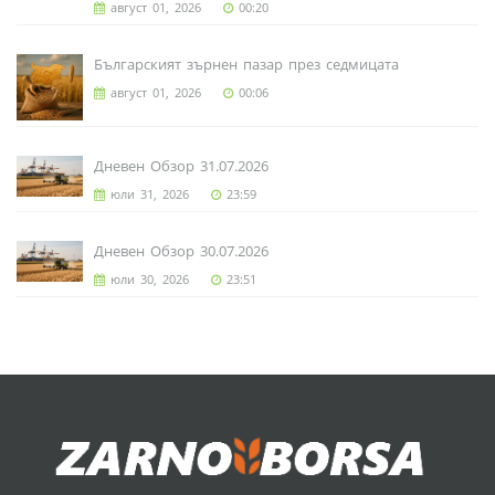
август 01, 2026
00:20
Българският зърнен пазар през седмицата
август 01, 2026
00:06
Дневен Обзор 31.07.2026
юли 31, 2026
23:59
Дневен Обзор 30.07.2026
юли 30, 2026
23:51