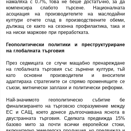
намаляха с 0.7%, това не беше достатъчно, за да
компенсира слабото търсене. Националната
асоциация на производителите на маслодайни
култури отчете спад в производствените обеми,
дължащ се както на сезонна профилактика, така и
на ниски маржове при преработката.
Геополитически политики и преструктуриране
на глобалната търговия
През седмицата се случи мащабно пренареждане
на глобалната търговия със зърнени култури, тъй
като основни производители и вносители
адаптираха стратегиите си спрямо променящите се
съюзи, митнически заплахи и политически реформи.
Най-значимото геополитическо събитие бе
финализирането на търговско споразумение между
ЕС и САЩ, което донесе дългоочаквана яснота в
двустранната търговия. Сделката предвижда 15%
базово мито за почти всички европейски стоки,
включително земеделска продукция, но предвижда и