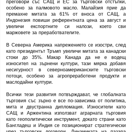
преговори със САЩ и ЕС за търговски отстъпки,
особено за палмовото масло. Малайзия прие да
премахне митата за 61% от вноса от САЩ, а
Индонезия повиши референтната цена за август и
увеличи експортните си налози, което сви
маржовете за преработвателите.
В Северна Америка напрежението се изостри, след
като президентът Тръмп увеличи митата за канадски
стоки до 35%. Макар Канада да не е водещ
износител на зърнени култури, тази мярка добавя
несигурност в северноамериканските търговски
потоци, особено за агропреработени продукти и
маслодайни култури.
Всички тези развития потвърждават, че глобалната
търговия със зърно е все по-зависима от политика,
мита и двустранна дипломация. Износители като
САЩ и Аржентина използват аграрната търговия
като геополитически инструмент, докато страни като
Бангладеш и Индия се позиционират стратегически
чрез търговски договори. Динамиката на пазара