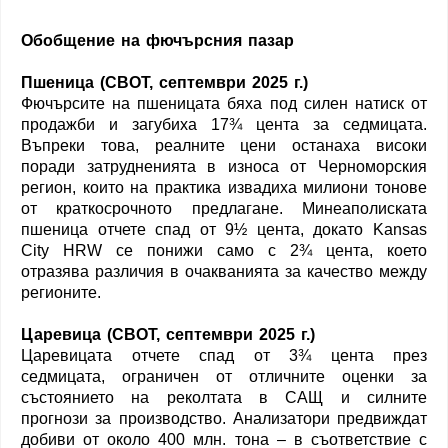
Обобщение на фючърсния пазар
Пшеница (CBOT, септември 2025 г.)
Фючърсите на пшеницата бяха под силен натиск от
продажби и загубиха 17¾ цента за седмицата.
Въпреки това, реалните цени останаха високи
поради затрудненията в износа от Черноморския
регион, които на практика извадиха милиони тонове
от краткосрочното предлагане. Минeаполиската
пшеница отчете спад от 9½ цента, докато Kansas
City HRW се понижи само с 2¾ цента, което
отразява различия в очакванията за качество между
регионите.
Царевица (CBOT, септември 2025 г.)
Царевицата отчете спад от 3¾ цента през
седмицата, ограничен от отличните оценки за
състоянието на реколтата в САЩ и силните
прогнози за производство. Анализатори предвиждат
добиви от около 400 млн. тона – в съответствие с