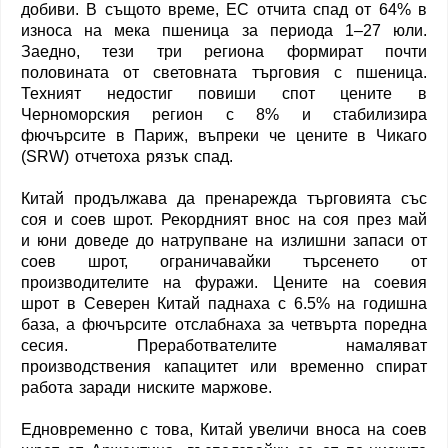
добиви. В същото време, ЕС отчита спад от 64% в
износа на мека пшеница за периода 1–27 юли.
Заедно, тези три региона формират почти
половината от световната търговия с пшеница.
Техният недостиг повиши спот цените в
Черноморския регион с 8% и стабилизира
фючърсите в Париж, въпреки че цените в Чикаго
(SRW) отчетоха рязък спад.
Китай продължава да пренарежда търговията със
соя и соев шрот. Рекордният внос на соя през май
и юни доведе до натрупване на излишни запаси от
соев шрот, ограничавайки търсенето от
производителите на фуражи. Цените на соевия
шрот в Северен Китай паднаха с 6.5% на годишна
база, а фючърсите отслабнаха за четвърта поредна
сесия. Преработвателите намаляват
производствения капацитет или временно спират
работа заради ниските маржове.
Едновременно с това, Китай увеличи вноса на соев