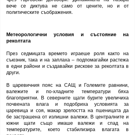
вече се диктува не само от цените, но и от
политическите съображения.
Метеорологични условия и състояние на
реколтата
През седмицата времето играеше роля както на
съюзник, така и на заплаха – подпомагайки растежа
в едни райони и създавайки рискове за реколтата в
други.
В царевичния пояс на САЩ и Големите равнини,
валежите и по-хладните температури бяха
благоприятни. В северните щати бурите увеличиха
почвената влага и подобриха условията за
царевица и соя, макар зрелостта на пшеницата да
бе застрашена от излишни валежи. В централните и
южни щати също имаше валежи и спад на
температурите, което стабилизира влагата в