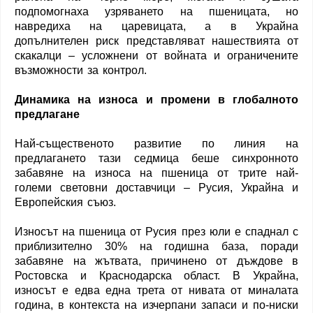
подпомогнаха узряването на пшеницата, но
навредиха на царевицата, а в Украйна
допълнителен риск представляват нашествията от
скакалци – усложнени от войната и ограничените
възможности за контрол.
Динамика на износа и промени в глобалното
предлагане
Най-същественото развитие по линия на
предлагането тази седмица беше синхронното
забавяне на износа на пшеница от трите най-
големи световни доставчици – Русия, Украйна и
Европейския съюз.
Износът на пшеница от Русия през юли е спаднал с
приблизително 30% на годишна база, поради
забавяне на жътвата, причинено от дъждове в
Ростовска и Краснодарска област. В Украйна,
износът е едва една трета от нивата от миналата
година, в контекста на изчерпани запаси и по-ниски