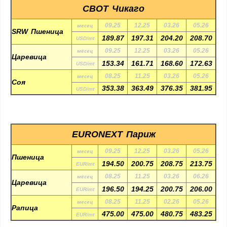
CBOT Чикаго
месец
09.25
12.25
03.26
05.26
SRW Пшеница
189.87
197.31
204.20
208.70
USD/mt
месец
09.25
12.25
03.26
05.26
Царевица
153.34
161.71
168.60
172.63
USD/mt
месец
08.25
11.25
03.26
05.26
Соя
353.38
363.49
376.35
381.95
USD/mt
EURONEXT Париж
месец
09.25
12.25
03.26
05.26
Пшеница
194.50
200.75
208.75
213.75
EUR/mt
месец
08.25
11.25
03.26
06.26
Царевица
196.50
194.25
200.75
206.00
EUR/mt
месец
08.25
11.25
02.26
05.26
Рапица
475.00
475.00
480.75
483.25
EUR/mt