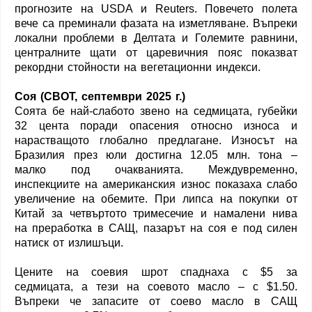
прогнозите на USDA и Reuters. Повечето полета
вече са преминали фазата на изметляване. Въпреки
локални проблеми в Делтата и Големите равнини,
централните щати от царевичния пояс показват
рекордни стойности на вегетационни индекси.
Соя (CBOT, септември 2025 г.)
Соята бе най-слабото звено на седмицата, губейки
32 цента поради опасения относно износа и
нарастващото глобално предлагане. Износът на
Бразилия през юли достигна 12.05 млн. тона –
малко под очакванията. Междувременно,
инспекциите на американския износ показаха слабо
увеличение на обемите. При липса на покупки от
Китай за четвъртото тримесечие и намалени нива
на преработка в САЩ, пазарът на соя е под силен
натиск от излишъци.
Цените на соевия шрот спаднаха с $5 за
седмицата, а тези на соевото масло – с $1.50.
Въпреки че запасите от соево масло в САЩ