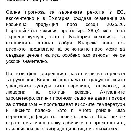
Силна прогноза за зърнената реколта в ЕС,
включително и в България, създава очаквания за
изобилна продукция през сезон 2025/26.
Европейската комисия прогнозира 285,4 млн. тона
зърнени култури, като в България условията за
есенниците остават добри. Въпреки това, по-
високото предлагане на регионално ниво може да
създаде ценови натиск, особено ако износът не се
ускори значително.
На този фон, вътрешният пазар изпитва сериозни
затруднения. Видинско пострада от градушки, които
унищожиха култури като царевица, слънчоглед и
люцерна на стотици декари. Актуалните
агрометеорологични прогнози също не дават поводи
за оптимизъм – продължават високите температури
и ниските валежи, като в много райони има
сериозен дефицит на почвена влага. Това ще се
отрази негативно върху добивите на пролетниците,
най-вече късните хибриди царевица и слънчоглед.