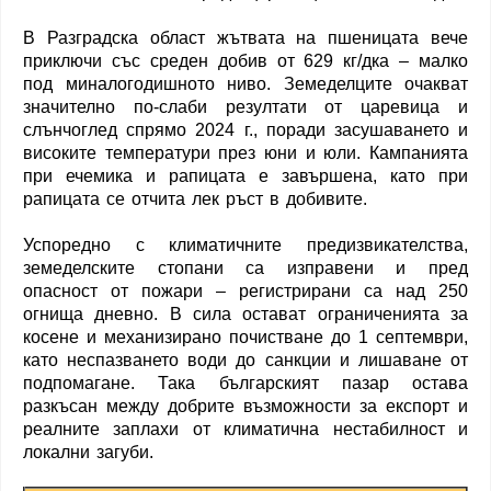
В Разградска област жътвата на пшеницата вече
приключи със среден добив от 629 кг/дка – малко
под миналогодишното ниво. Земеделците очакват
значително по-слаби резултати от царевица и
слънчоглед спрямо 2024 г., поради засушаването и
високите температури през юни и юли. Кампанията
при ечемика и рапицата е завършена, като при
рапицата се отчита лек ръст в добивите.
Успоредно с климатичните предизвикателства,
земеделските стопани са изправени и пред
опасност от пожари – регистрирани са над 250
огнища дневно. В сила остават ограниченията за
косене и механизирано почистване до 1 септември,
като неспазването води до санкции и лишаване от
подпомагане. Така българският пазар остава
разкъсан между добрите възможности за експорт и
реалните заплахи от климатична нестабилност и
локални загуби.