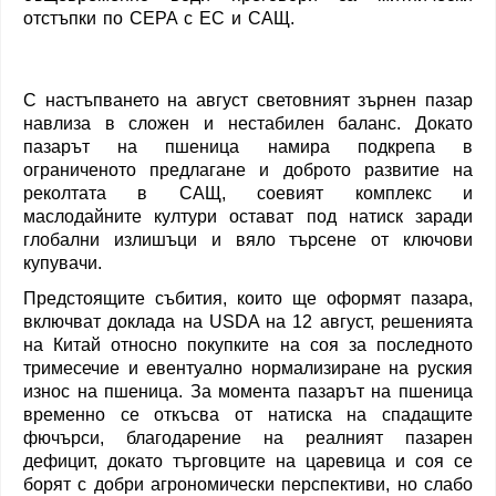
отстъпки по CEPA с ЕС и САЩ.
С настъпването на август световният зърнен пазар
навлиза в сложен и нестабилен баланс. Докато
пазарът на пшеница намира подкрепа в
ограниченото предлагане и доброто развитие на
реколтата в САЩ, соевият комплекс и
маслодайните култури остават под натиск заради
глобални излишъци и вяло търсене от ключови
купувачи.
Предстоящите събития, които ще оформят пазара,
включват доклада на USDA на 12 август, решенията
на Китай относно покупките на соя за последното
тримесечие и евентуално нормализиране на руския
износ на пшеница. За момента пазарът на пшеница
временно се откъсва от натиска на спадащите
фючърси, благодарение на реалният пазарен
дефицит, докато търговците на царевица и соя се
борят с добри агрономически перспективи, но слабо