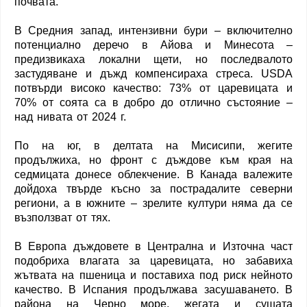
почвата.
В Средния запад, интензивни бури – включително
потенциално деречо в Айова и Минесота –
предизвикаха локални щети, но последвалото
застудяване и дъжд компенсираха стреса. USDA
потвърди високо качество: 73% от царевицата и
70% от соята са в добро до отлично състояние –
над нивата от 2024 г.
По на юг, в делтата на Мисисипи, жегите
продължиха, но фронт с дъждове към края на
седмицата донесе облекчение. В Канада валежите
дойдоха твърде късно за пострадалите северни
региони, а в южните – зрелите култури няма да се
възползват от тях.
В Европа дъждовете в Централна и Източна част
подобриха влагата за царевицата, но забавиха
жътвата на пшеница и поставиха под риск нейното
качество. В Испания продължава засушаването. В
района на Черно море, жегата и сушата