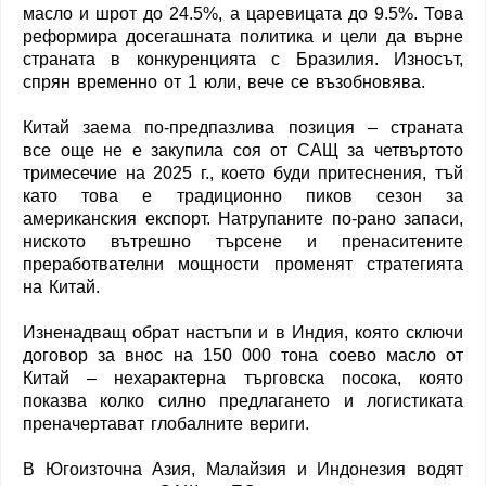
масло и шрот до 24.5%, а царевицата до 9.5%. Това
реформира досегашната политика и цели да върне
страната в конкуренцията с Бразилия. Износът,
спрян временно от 1 юли, вече се възобновява.
Китай заема по-предпазлива позиция – страната
все още не е закупила соя от САЩ за четвъртото
тримесечие на 2025 г., което буди притеснения, тъй
като това е традиционно пиков сезон за
американския експорт. Натрупаните по-рано запаси,
ниското вътрешно търсене и пренаситените
преработвателни мощности променят стратегията
на Китай.
Изненадващ обрат настъпи и в Индия, която сключи
договор за внос на 150 000 тона соево масло от
Китай – нехарактерна търговска посока, която
показва колко силно предлагането и логистиката
преначертават глобалните вериги.
В Югоизточна Азия, Малайзия и Индонезия водят