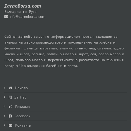
ZarnoBorsa.com
България, гр. Русе
info@zarnoborsa.com
Сайтът ZarnoBorsa.com е информационен портал, създаден за
анализ на зърнопроизводството и по-специално на хлебна и
фуражна пшеница, царевица, ечемик, слънчоглед, слънчогледово
масло и шрот, рапица, рапично масло и шрот, соя, соево масло и
шрот, палмово масло и перспективите в развитието на зърнения
пазар в Черноморския басейн и в света.
Начало
За Нас
Реклама
Facebook
Контакти