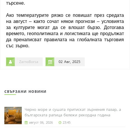
търсене.
Ако температурите рязко се повишат през средата
на август – както сочат някои прогнози – условията
за културите могат да се влошат бързо. Дотогава
времето, геополитиката и логистиката ще продължат
да пренаписват правилата на глобалната търговия
със зърно.
ZarnoBorsa
02 Авг, 2025
СВЪРЗАНИ НОВИНИ
Черно море и сушата притискат зърнения пазар, а
българската рапица бележи рекордна година
август 06, 2026
23:45