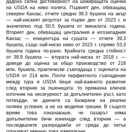
дадоха силна достоверност на шокиращата оценка
на USDA на ниво полета. Първият ден, обхващащ
северен Канзас, отчете средно 38.3 бушела на акър
— най-ниският резултат за първи ден от 2023 г. и
значително под 50.5 бушела от миналата година.
Вторият ден, обхващащ централния и югозападния
Канзас — епицентъра на сушата — отчете 39.3
бушела, също най-ниско ниво от 2023 г. спрямо 53.3
бушела година по-рано. Крайната средна стойност
от 38.9 бушела — втората най-ниска от 2018 г. —
доведе до оценка за общо производство от 218
млн. бушела, практически съвпадаща с оценката на
USDA от 214 млн. Почти перфектното съвпадение
между тура и USDA беше най-важното развитие
след вторник за пшеницата: то премахна ключов
източник на несигурност за допълнителен ръст, като
потвърди, че данните са базирани на реални
полеви условия, а не на моделни грешки. В същото
време това означаваше, че пазарът няма
допълнителни бичи изненади след вторник — а
последвалите разпродажби от сряда до петък
отразяват именно това изчерпване.