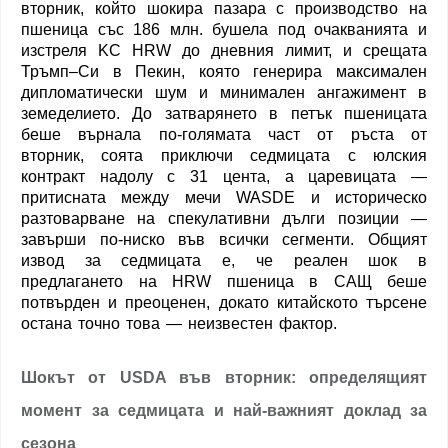
вторник, който шокира пазара с производство на
пшеница със 186 млн. бушела под очакванията и
изстреля KC HRW до дневния лимит, и срещата
Тръмп–Си в Пекин, която генерира максимален
дипломатически шум и минимален ангажимент в
земеделието. До затварянето в петък пшеницата
беше върнала по-голямата част от ръста от
вторник, соята приключи седмицата с юлския
контракт надолу с 31 цента, а царевицата —
притисната между мечи WASDE и историческо
разтоварване на спекулативни дълги позиции —
завърши по-ниско във всички сегменти. Общият
извод за седмицата е, че реален шок в
предлагането на HRW пшеница в САЩ беше
потвърден и преоценен, докато китайското търсене
остана точно това — неизвестен фактор.
Шокът от USDA във вторник: определящият
момент за седмицата и най-важният доклад за
сезона