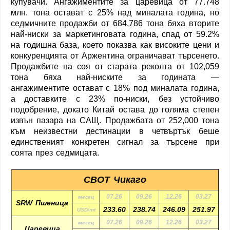
купувачи. Ангажиментите за царевица от 77.748
млн. тона остават с 25% над миналата година, но
седмичните продажби от 684,786 тона бяха вторите
най-ниски за маркетинговата година, спад от 59.2%
на годишна база, което показва как високите цени и
конкуренцията от Аржентина ограничават търсенето.
Продажбите на соя от старата реколта от 102,059
тона бяха най-ниските за годината —
ангажиментите остават с 18% под миналата година,
а доставките с 23% по-ниски, без устойчиво
подобрение, докато Китай остава до голяма степен
извън пазара на САЩ. Продажбата от 252,000 тона
към неизвестни дестинации в четвъртък беше
единственият конкретен сигнал за търсене при
соята през седмицата.
CBOT Чикаго
месец
07.26
09.26
12.26
03.27
SRW Пшеница
233.60
238.74
246.09
251.97
USD/mt
месец
07.26
09.26
12.26
03.27
Царевица