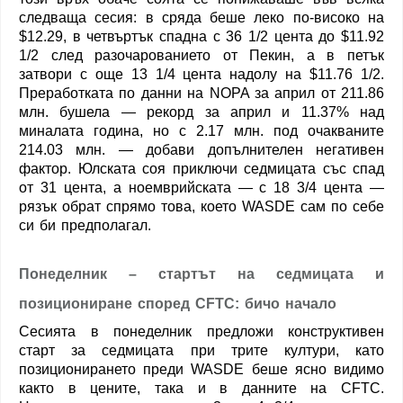
следваща сесия: в сряда беше леко по-високо на
$12.29, в четвъртък спадна с 36 1/2 цента до $11.92
1/2 след разочарованието от Пекин, а в петък
затвори с още 13 1/4 цента надолу на $11.76 1/2.
Преработката по данни на NOPA за април от 211.86
млн. бушела — рекорд за април и 11.37% над
миналата година, но с 2.17 млн. под очакваните
214.03 млн. — добави допълнителен негативен
фактор. Юлската соя приключи седмицата със спад
от 31 цента, а ноемврийската — с 18 3/4 цента —
рязък обрат спрямо това, което WASDE сам по себе
си би предполагал.
Понеделник – стартът на седмицата и
позициониране според CFTC: бичо начало
Сесията в понеделник предложи конструктивен
старт за седмицата при трите култури, като
позиционирането преди WASDE беше ясно видимо
както в цените, така и в данните на CFTC.