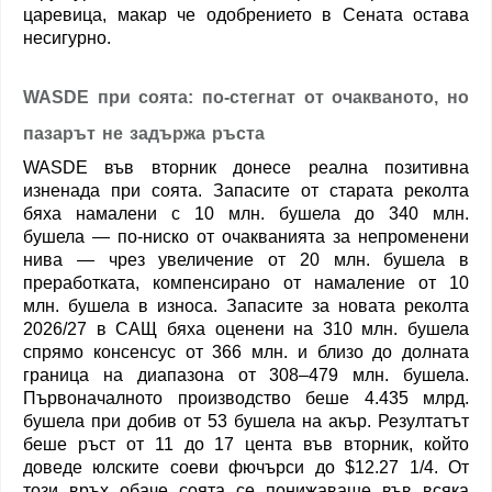
царевица, макар че одобрението в Сената остава
несигурно.
WASDE при соята: по-стегнат от очакваното, но
пазарът не задържа ръста
WASDE във вторник донесе реална позитивна
изненада при соята. Запасите от старата реколта
бяха намалени с 10 млн. бушела до 340 млн.
бушела — по-ниско от очакванията за непроменени
нива — чрез увеличение от 20 млн. бушела в
преработката, компенсирано от намаление от 10
млн. бушела в износа. Запасите за новата реколта
2026/27 в САЩ бяха оценени на 310 млн. бушела
спрямо консенсус от 366 млн. и близо до долната
граница на диапазона от 308–479 млн. бушела.
Първоначалното производство беше 4.435 млрд.
бушела при добив от 53 бушела на акър. Резултатът
беше ръст от 11 до 17 цента във вторник, който
доведе юлските соеви фючърси до $12.27 1/4. От
този връх обаче соята се понижаваше във всяка