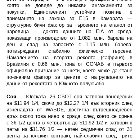
която не доведе до никакви ангажименти за
покупки. Единственият устойчив позитив е
приемането на закона за E15 в Камарата —
структурно бичи фактор за търсенето на етанол от
царевица — докато данните на EIA от сряда,
показващи производство от 1.082 млн. барела на
ден и спад на запасите с 1.15 млн. барела,
потвърждават стабилно физическо търсене.
Намалението на втората реколта (сафриня) в
Бразилия с 0.66 млн. тона от CONAB е първото
официално признание за щети, което може да стане
по-значим фактор за цените с натрупването на
данни от реколтата в Южното полукълбо.
Соя
— Юлската ’26 CBOT соя затвори понеделник
на $11.94 1/4, скочи до $12.27 1/4 във вторник след
изненадата от WASDE, достигна вътрешнодневен
връх около това ниво в сряда, след което се срина
с 36 1/2 цента в четвъртък до $11.92 1/2 и затвори в
петък на $11.76 1/2 — нетен седмичен спад от 31
цента за юлския контракт, най-слабият сред трите