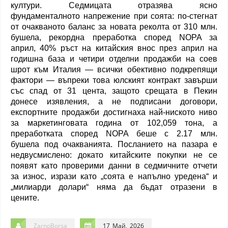
култури. Седмицата отразява ясно
фундаменталното напрежение при соята: по-стегнат
от очакваното баланс за новата реколта от 310 млн.
бушела, рекордна преработка според NOPA за
април, 40% ръст на китайския внос през април на
годишна база и четири отделни продажби на соев
шрот към Италия — всички обективно подкрепящи
фактори — въпреки това юлският контракт завърши
със спад от 31 цента, защото срещата в Пекин
донесе изявления, а не подписани договори,
експортните продажби достигнаха най-ниското ниво
за маркетинговата година от 102,059 тона, а
преработката според NOPA беше с 2.17 млн.
бушела под очакванията. Посланието на пазара е
недвусмислено: докато китайските покупки не се
появят като проверими данни в седмичните отчети
за износ, изрази като „соята е напълно уредена“ и
„милиарди долари“ няма да бъдат отразени в
цените.
ZarnoBorsa
17 Май, 2026