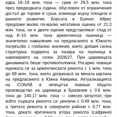
едва 18–19 млн. тона — срив от 29.5 млн. тона
през предходната година, обусловен от ограничения
достъп до торове и суша, влияещи върху площите и
ранното развитие. Борсата в Буенос Айрес
предложи малко по-малко негативна оценка от 21.3
млн. тона, но и двете оценки представляват спад от
над 8–10 млн. тона аржентинска пшеница —
значително намаление на предлагането в Южното
полукълбо с глобално значение, което добавя силна
структурна подкрепа за пазара на пшеница в
навечерието на сезон 2026/27. При царевицата
динамиката беше противоположна: Росарио повиши
оценката си за аржентинската реколта с 1 млн. тона
до 68 млн. тона, което допринася за мечата картина
на предлагането в Южна Америка. Актуализацията
на CONAB в четвъртък повиши общото
производство на царевица в Бразилия с 0.6 млн.
тона до 140.17 млн. тона — смесен резултат, при
който първата реколта се увеличи с 0.49 млн. тона,
а третата реколта в северните райони с 0.77 млн.
тона, докато критичната втора реколта (сафриня)