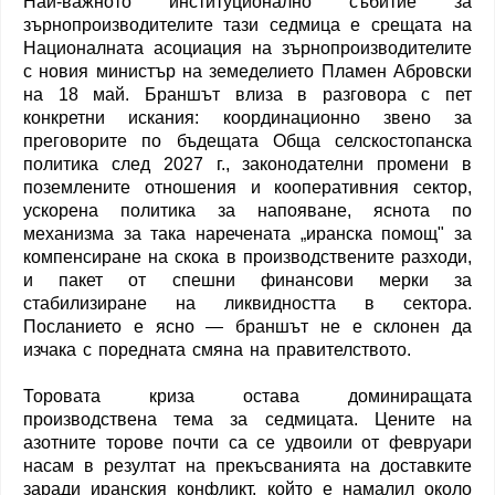
Най-важното институционално събитие за
зърнопроизводителите тази седмица е срещата на
Националната асоциация на зърнопроизводителите
с новия министър на земеделието Пламен Абровски
на 18 май. Браншът влиза в разговора с пет
конкретни искания: координационно звено за
преговорите по бъдещата Обща селскостопанска
политика след 2027 г., законодателни промени в
поземлените отношения и кооперативния сектор,
ускорена политика за напояване, яснота по
механизма за така наречената „иранска помощ" за
компенсиране на скока в производствените разходи,
и пакет от спешни финансови мерки за
стабилизиране на ликвидността в сектора.
Посланието е ясно — браншът не е склонен да
изчака с поредната смяна на правителството.
Торовата криза остава доминиращата
производствена тема за седмицата. Цените на
азотните торове почти са се удвоили от февруари
насам в резултат на прекъсванията на доставките
заради иранския конфликт, който е намалил около