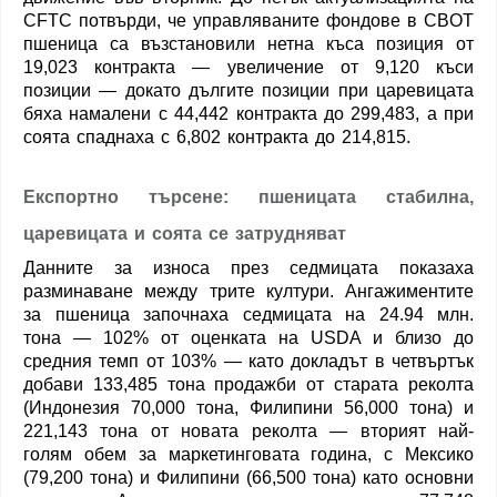
CFTC потвърди, че управляваните фондове в CBOT
пшеница са възстановили нетна къса позиция от
19,023 контракта — увеличение от 9,120 къси
позиции — докато дългите позиции при царевицата
бяха намалени с 44,442 контракта до 299,483, а при
соята спаднаха с 6,802 контракта до 214,815.
Експортно търсене: пшеницата стабилна,
царевицата и соята се затрудняват
Данните за износа през седмицата показаха
разминаване между трите култури. Ангажиментите
за пшеница започнаха седмицата на 24.94 млн.
тона — 102% от оценката на USDA и близо до
средния темп от 103% — като докладът в четвъртък
добави 133,485 тона продажби от старата реколта
(Индонезия 70,000 тона, Филипини 56,000 тона) и
221,143 тона от новата реколта — вторият най-
голям обем за маркетинговата година, с Мексико
(79,200 тона) и Филипини (66,500 тона) като основни