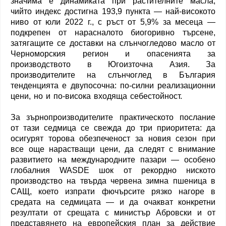
значима е динамиката при растителните масла,
чийто индекс достигна 193,9 пункта — най-високото
ниво от юли 2022 г., с ръст от 5,9% за месеца —
подкрепен от нарасналото биогоривно търсене,
затягащите се доставки на слънчогледово масло от
Черноморския регион и опасенията за
производството в Югоизточна Азия. За
производителите на слънчоглед в България
тенденцията е двупосочна: по-силни реализационни
цени, но и по-висока входяща себестойност.
За зърнопроизводителите практическото послание
от тази седмица се свежда до три приоритета: да
осигурят торова обезпеченост за новия сезон при
все още нарастващи цени, да следят с внимание
развитието на международните пазари — особено
глобалния WASDE шок от рекордно ниското
производство на твърда червена зимна пшеница в
САЩ, което изпрати фючърсите рязко нагоре в
средата на седмицата — и да очакват конкретни
резултати от срещата с министър Абровски и от
представянето на европейския план за действие