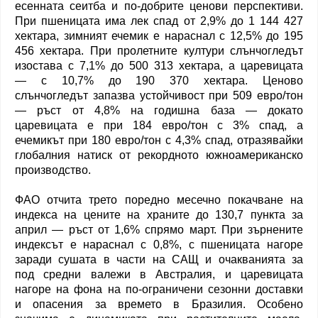
есенната сеитба и по-добрите ценови перспективи.
При пшеницата има лек спад от 2,9% до 1 144 427
хектара, зимният ечемик е нараснал с 12,5% до 195
456 хектара. При пролетните култури слънчогледът
изостава с 7,1% до 500 313 хектара, а царевицата
— с 10,7% до 190 370 хектара. Ценово
слънчогледът запазва устойчивост при 509 евро/тон
— ръст от 4,8% на годишна база — докато
царевицата е при 184 евро/тон с 3% спад, а
ечемикът при 180 евро/тон с 4,3% спад, отразявайки
глобалния натиск от рекордното южноамериканско
производство.
ФАО отчита трето поредно месечно покачване на
индекса на цените на храните до 130,7 пункта за
април — ръст от 1,6% спрямо март. При зърнените
индексът е нараснал с 0,8%, с пшеницата нагоре
заради сушата в части на САЩ и очакванията за
под средни валежи в Австралия, и царевицата
нагоре на фона на по-ограничени сезонни доставки
и опасения за времето в Бразилия. Особено