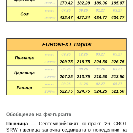
179.42
182.28
189.36
195.07
USD/mt
месец
07.26
09.26
01.27
03.27
Соя
432.47
427.24
434.77
434.77
USD/mt
EURONEXT Париж
месец
09.26
12.26
03.27
05.27
Пшеница
209.75
218.75
224.50
226.75
EUR/mt
месец
06.26
08.26
11.26
03.27
Царевица
207.25
213.75
210.50
213.50
EUR/mt
месец
08.26
11.26
02.27
05.27
Рапица
522.75
524.75
524.25
521.50
EUR/mt
Обобщение на фючърсите
Пшеница
— Септемврийският контракт ’26 CBOT
SRW пшеница започна седмицата в понеделник на