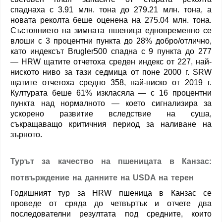
спаднаха с 3.91 млн. тона до 279.21 млн. тона, а
новата реколта беше оценена на 275.04 млн. тона.
Състоянието на зимната пшеница едновременно се
влоши с 3 процентни пункта до 28% добро/отлично,
като индексът Brugler500 спадна с 9 пункта до 277
— HRW щатите отчетоха среден индекс от 227, най-
ниското ниво за тази седмица от поне 2000 г. SRW
щатите отчетоха средно 358, най-ниско от 2019 г.
Културата беше 61% изкласяла — с 16 процентни
пункта над нормалното — което сигнализира за
ускорено развитие вследствие на суша,
съкращаващо критичния период за наливане на
зърното.
Турът за качество на пшеницата в Канзас:
потвърждение на данните на USDA на терен
Годишният тур за HRW пшеница в Канзас се
проведе от сряда до четвъртък и отчете два
последователни резултата под средните, които