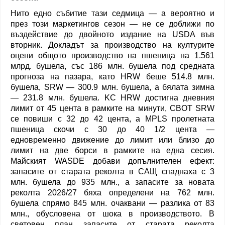
Нито едно събитие тази седмица — а вероятно и
през този маркетингов сезон — не се доближи по
въздействие до двойното издание на USDA във
вторник. Докладът за производство на културите
оцени общото производство на пшеница на 1.561
млрд. бушела, със 186 млн. бушела под средната
прогноза на пазара, като HRW беше 514.8 млн.
бушела, SRW — 300.9 млн. бушела, а бялата зимна
— 231.8 млн. бушела. KC HRW достигна дневния
лимит от 45 цента в рамките на минути, CBOT SRW
се повиши с 32 до 42 цента, а MPLS пролетната
пшеница скочи с 30 до 40 1/2 цента —
едновременно движение до лимит или близо до
лимит на две борси в рамките на една сесия.
Майският WASDE добави допълнителен ефект:
запасите от старата реколта в САЩ спаднаха с 3
млн. бушела до 935 млн., а запасите за новата
реколта 2026/27 бяха определени на 762 млн.
бушела спрямо 845 млн. очаквани — разлика от 83
млн., обусловена от шока в производството. В
световен план запасите от старата реколта