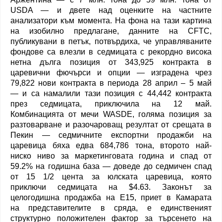
USDA — и двете над оценките на частните
анализатори към момента. На фона на тази картина
на изобилно предлагане, данните на CFTC,
публикувани в петък, потвърдиха, че управляваните
фондове са влезли в седмицата с рекордно висока
нетна дълга позиция от 343,925 контракта в
царевични фючърси и опции — изградена чрез
79,822 нови контракта в периода 28 април – 5 май
— и са намалили тази позиция с 44,442 контракта
през седмицата, приключила на 12 май.
Комбинацията от мечи WASDE, голяма позиция за
разтоварване и разочароващ резултат от срещата в
Пекин — седмичните експортни продажби на
царевица бяха едва 684,786 тона, второто най-
ниско ниво за маркетинговата година и спад от
59.2% на годишна база — доведе до седмичен спад
от 15 1/2 цента за юлската царевица, която
приключи седмицата на $4.63. Законът за
целогодишна продажба на E15, приет в Камарата
на представителите в сряда, е единственият
структурно положителен фактор за търсенето на