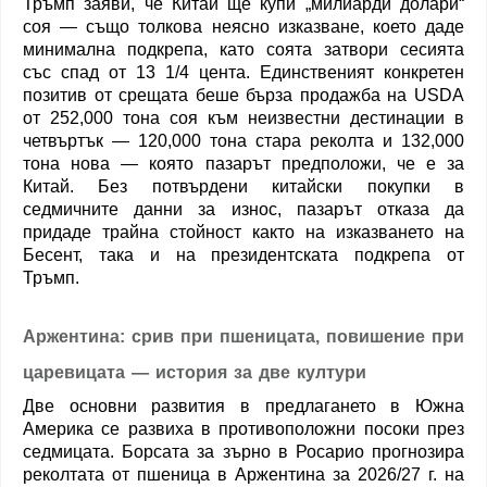
Тръмп заяви, че Китай ще купи „милиарди долари“
соя — също толкова неясно изказване, което даде
минимална подкрепа, като соята затвори сесията
със спад от 13 1/4 цента. Единственият конкретен
позитив от срещата беше бърза продажба на USDA
от 252,000 тона соя към неизвестни дестинации в
четвъртък — 120,000 тона стара реколта и 132,000
тона нова — която пазарът предположи, че е за
Китай. Без потвърдени китайски покупки в
седмичните данни за износ, пазарът отказа да
придаде трайна стойност както на изказването на
Бесент, така и на президентската подкрепа от
Тръмп.
Аржентина: срив при пшеницата, повишение при
царевицата — история за две култури
Две основни развития в предлагането в Южна
Америка се развиха в противоположни посоки през
седмицата. Борсата за зърно в Росарио прогнозира
реколтата от пшеница в Аржентина за 2026/27 г. на