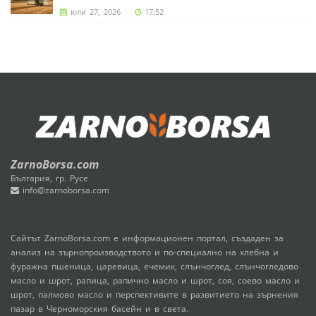
юли 27, 2026
17:52
ZarnoBorsa.com
България, гр. Русе
info@zarnoborsa.com
Сайтът ZarnoBorsa.com е информационен портал, създаден за
анализ на зърнопроизводството и по-специално на хлебна и
фуражна пшеница, царевица, ечемик, слънчоглед, слънчогледово
масло и шрот, рапица, рапично масло и шрот, соя, соево масло и
шрот, палмово масло и перспективите в развитието на зърнения
пазар в Черноморския басейн и в света.