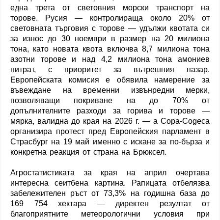
една трета от световния морски транспорт на
торове. Русия — контролираща около 20% от
световната търговия с торове — удължи квотата си
за износ до 30 ноември в размер на 20 милиона
тона, като новата квота включва 8,7 милиона тона
азотни торове и над 4,2 милиона тона амониев
нитрат, с приоритет за вътрешния пазар.
Европейската комисия е обявила намерение за
въвеждане на временни извънредни мерки,
позволяващи покриване на до 70% от
допълнителните разходи за горива и торове —
мярка, валидна до края на 2026 г. — а Copa-Cogeca
организира протест пред Европейския парламент в
Страсбург на 19 май именно с искане за по-бърза и
конкретна реакция от страна на Брюксел.
Агростатистиката за края на април очертава
интересна сеитбена картина. Рапицата отбелязва
забележителен ръст от 73,3% на годишна база до
169 754 хектара — директен резултат от
благоприятните метеорологични условия при