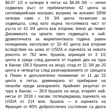
$6.07 1/2 и затвори в петък на $6.49 3/4 — нетен
седмичен ръст от приблизително 42 цента за
септемврийския контракт, въпреки че юлският SRW
затвори само с 16 3/4 цента по-високо за
седмицата, след като върна по-голямата част от
ръста от 41 3/4 цента във вторник, близо до лимит.
Динамиката на цените през седмицата е най-
драматичната за маркетинговата година: равен
понеделник, експлозия от 32–42 цента във вторник
вследствие на шока от USDA и оценката за новата
реколта от 762 млн. бушела, корекция от 3 1/2
цента в сряда след данните от първия ден на тура
в Канзас (38.3 бушела на акър), спад от 11 3/4 до 20
цента в четвъртък след разочарованието от срещата
в Пекин и допълнително понижение от 11 до 22
цента в петък, доминирано от прибиране на
печалби преди затварянето. Крайният резултат от
тура в Канзас — 38.9 бушела на акър, вторият най-
нисък от 2018 г. насам, потвърждаващ оценката на
USDA от 214 млн. бушела — и оценката на
Франция от 80% добро/отлично състояние са двата