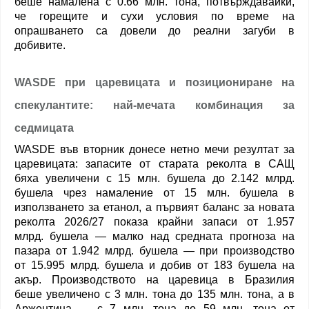
беше намалена с 0.66 млн. тона, потвърждавайки,
че горещите и сухи условия по време на
опрашването са довели до реални загуби в
добивите.
WASDE при царевицата и позициониране на
спекулантите: най-мечата комбинация за
седмицата
WASDE във вторник донесе нетно мечи резултат за
царевицата: запасите от старата реколта в САЩ
бяха увеличени с 15 млн. бушела до 2.142 млрд.
бушела чрез намаление от 15 млн. бушела в
използването за етанол, а първият баланс за новата
реколта 2026/27 показа крайни запаси от 1.957
млрд. бушела — малко над средната прогноза на
пазара от 1.942 млрд. бушела — при производство
от 15.995 млрд. бушела и добив от 183 бушела на
акър. Производството на царевица в Бразилия
беше увеличено с 3 млн. тона до 135 млн. тона, а в
Аржентина — с 7 млн. тона до 59 млн. тона от