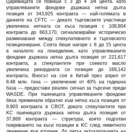
Царевицата се повиши с 3 до 4 3/4 цента, като
управляваните фондове държаха нетна дълга
позиция от 343,925 контракта — най-голямата в
данните на CFTC — докато търговските участници
увеличиха нетната си къса позиция с 108,804
контракта до 663,170, сигнализирайки историческо
разминаване между спекулативното и търговското
позициониране. Соята беше нагоре с 8 до 15 цента
в началото на понеделник, като управляваните
фондове държаха нетна дълга позиция от 221,617
контракта, а спекулантите при соевото масло
увеличиха рекордната си позиция до 169,142
контракта. Вносът на соя в Китай през април от
8.48 млн. тона — увеличение от 40% на годишна
база — предостави реален сигнал за търсене преди
WASDE. При пшеницата управляваните фондове
бяха преминали обратно към нетна къса позиция от
9,903 контракта в CBOT, докато спекулантите при
KC пшеницата държаха нетна дълга позиция от
37,869 контракта — структура, която подготви
покриването на къси позиции в KC след лимитното
движение във вторник. До петък актуализацията на