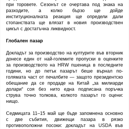
при торовете. Сезонът се очертава под знака на
разходите, а колко бързо ще дойде
институционалната реакция ще определи дали
стопанствата ще влязат в новия производствен
цикъл с достатъчна ликвидност.
Глобален пазар
Докладът за производство на културите във вторник
донесе един от най-големите пропуски в оценките
за производството на HRW пшеница в последните
години, но до петък пазарът беше върнал по-
голямата част от печалбите — защото президентско
обещание да се продаде на Китай „за милиарди
долари“ соя без нито една подписана поръчка
струва точно толкова, колкото пазарът го оцени:
нищо.
Седмицата 11–15 май ще бъде запомнена основно
с две събития, движещи пазара в рязко
противоположни посоки: докладът на USDA във