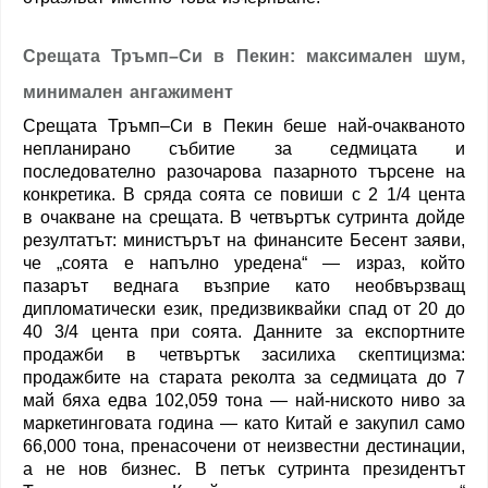
Срещата Тръмп–Си в Пекин: максимален шум,
минимален ангажимент
Срещата Тръмп–Си в Пекин беше най-очакваното
непланирано събитие за седмицата и
последователно разочарова пазарното търсене на
конкретика. В сряда соята се повиши с 2 1/4 цента
в очакване на срещата. В четвъртък сутринта дойде
резултатът: министърът на финансите Бесент заяви,
че „соята е напълно уредена“ — израз, който
пазарът веднага възприе като необвързващ
дипломатически език, предизвиквайки спад от 20 до
40 3/4 цента при соята. Данните за експортните
продажби в четвъртък засилиха скептицизма:
продажбите на старата реколта за седмицата до 7
май бяха едва 102,059 тона — най-ниското ниво за
маркетинговата година — като Китай е закупил само
66,000 тона, пренасочени от неизвестни дестинации,
а не нов бизнес. В петък сутринта президентът