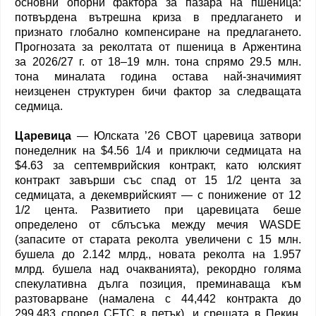
основни опорни фактора за пазара на пшеница:
потвърдена вътрешна криза в предлагането и
признато глобално компенсиране на предлагането.
Прогнозата за реколтата от пшеница в Аржентина
за 2026/27 г. от 18–19 млн. тона спрямо 29.5 млн.
тона миналата година остава най-значимият
неизценен структурен бичи фактор за следващата
седмица.
Царевица
— Юлската ’26 CBOT царевица затвори
понеделник на $4.56 1/4 и приключи седмицата на
$4.63 за септемврийския контракт, като юлският
контракт завърши със спад от 15 1/2 цента за
седмицата, а декемврийският — с понижение от 12
1/2 цента. Развитието при царевицата беше
определено от сблъсъка между мечия WASDE
(запасите от старата реколта увеличени с 15 млн.
бушела до 2.142 млрд., новата реколта на 1.957
млрд. бушела над очакванията), рекордно голяма
спекулативна дълга позиция, преминаваща към
разтоварване (намалена с 44,442 контракта до
299,483 според CFTC в петък), и срещата в Пекин,