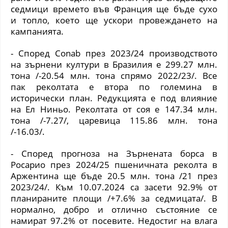
седмици времето във Франция ще бъде сухо
и топло, което ще ускори провеждането на
кампанията.
- Според
Conab
през 2023/24 производството
на зърнени култури в Бразилия е 299.27 млн.
тона /-20.54 млн. тона спрямо 2022/23/. Все
пак реколтата е втора по големина в
исторически план. Редукцията е под влияние
на Ел Ниньо. Реколтата от соя е 147.34 млн.
тона /-7.27/, царевица 115.86 млн. тона
/-16.03/.
- Според прогноза на Зърнената борса в
Росарио през 2024/25 пшеничната реколта в
Аржентина ще бъде 20.5 млн. тона /21 през
2023/24/. Към 10.07.2024 са засети 92.9% от
планираните площи /+7.6% за седмицата/. В
нормално, добро и отлично състояние се
намират 97.2% от посевите. Недостиг на влага