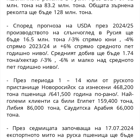
млн. тона на 83.2 млн. тона. Общата зърнена
реколта ще бъде 128 млн. тона.
- Според прогноза на
USDA
през 2024/25
производството на слънчоглед в Русия ще
бъде 16.5 млн. тона /-3% спрямо юни , -4%
спрямо 2023/24 и +6% спрямо средното пет
годишно ниво/. Средният добив ще бъде 1.74
тона/хектар /-3% , -6% и малко над средното
пет годишно ниво/.
- През периода 1 – 14 юли от руското
пристанище Новоросийск са изнесени 468,200
тона пшеница /641,500 година по-рано/. Най-
големи клиенти са били Египет 159,400 тона,
Либия 86,000 тона, Саудитска Арабия 66,000
тона.
- През седмицата започваща на 17.07.2024
експортното мито на руска пшеница ще бъде