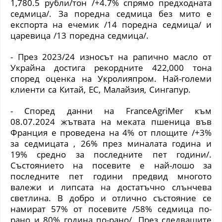
1,780.5 рубли/тон /+4.7% спрямо предходната
седмица/. За поредна седмица без мито е
експорта на ечемик /14 поредна седмица/ и
царевица /13 поредна седмица/.
- През 2023/24 износът на рапично масло от
Украйна достига рекордните 422,000 тона
според оценка на Укролияпром. Най-големи
клиенти са Китай, ЕС, Малайзия, Сингапур.
- Според данни на
FranceAgriMer към
08.07.2024 жътвата на меката пшеница във
Франция е проведена на 4% от площите /+3%
за седмицата , 26% през миналата година и
19% средно за последните пет години/.
Състоянието на посевите е най-лошо за
последните пет години предвид многото
валежи и липсата на достатъчно слънчева
светлина. В добро и отлично състояние се
намират 57% от посевите /58% седмица по-
рано и 80% година по-рано/. През следващите