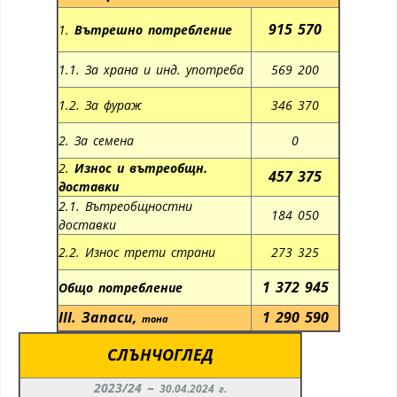
915 570
1.
Вътрешно потребление
1.1. За храна и инд. употреба
569 200
1.2. За фураж
346 370
2. За семена
0
2.
Износ и вътреобщн.
457 375
доставки
2.1. Вътреобщностни
184 050
доставки
2.2. Износ трети страни
273 325
1 372 945
Общо потребление
III.
Запаси
,
1 290 590
тона
СЛЪНЧОГЛЕД
–
2023/24
30.04.2024 г.