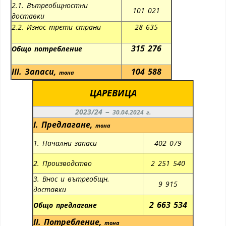
2.1. Вътреобщностни
101 021
доставки
2.2. Износ трети страни
28 635
315 276
Общо потребление
III.
Запаси
,
104 588
тона
ЦАРЕВИЦА
–
2023/24
30.04.2024 г.
I.
Предлагане
,
тона
1. Начални запаси
402 079
2. Производство
2 251 540
3. Внос и вътреобщн.
9 915
доставки
2 663 534
Общо предлагане
II.
Потребление
,
тона