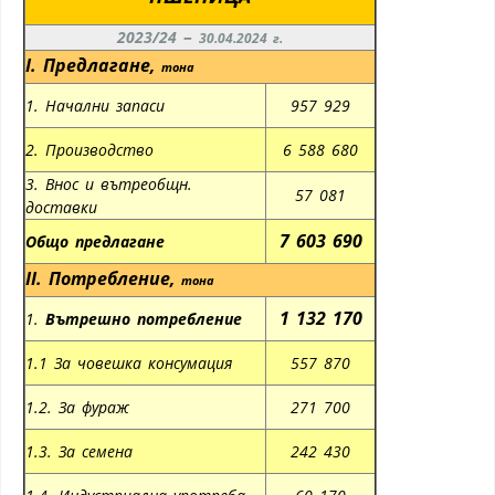
–
2023/24
30.04.2024 г.
I.
Предлагане
,
тона
1. Начални запаси
957 929
2. Производство
6 588 680
3. Внос и вътреобщн.
57 081
доставки
7 603 690
Общо предлагане
II.
Потребление
,
тона
1 132 170
1.
Вътрешно потребление
1.1 За човешка консумация
557 870
1.2. За фураж
271 700
1.3. За семена
242 430