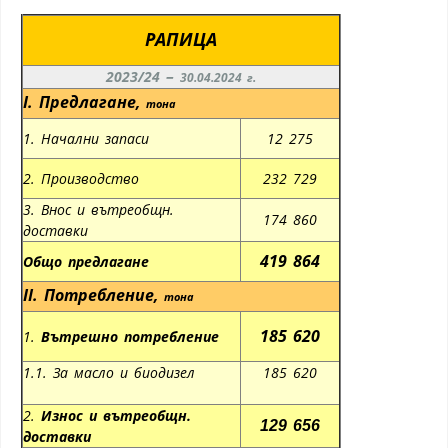
РАПИЦА
–
2023/24
30.04.2024 г.
I.
Предлагане
,
тона
1. Начални запаси
12 275
2. Производство
232 729
3. Внос и вътреобщн.
174 860
доставки
419 864
Общо предлагане
II.
Потребление
,
тона
185 620
1.
Вътрешно потребление
1.1. За масло и биодизел
185 620
2.
Износ и вътреобщн.
129 656
доставки