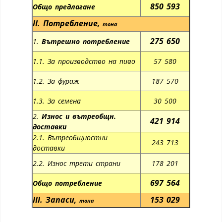
850 593
Общо предлагане
II.
Потребление
,
тона
275 650
1.
Вътрешно потребление
1.1. За производство на пиво
57 580
1.2. За фураж
187 570
1.3. За семена
30 500
2.
Износ и вътреобщн.
421 914
доставки
2.1. Вътреобщностни
243 713
доставки
2.2. Износ трети страни
178 201
697 564
Общо потребление
III.
Запаси
,
153 029
тона