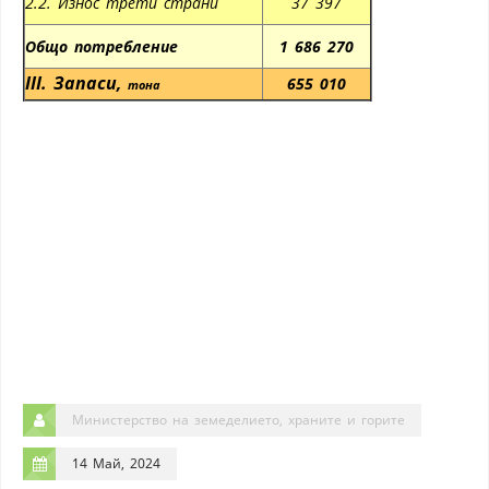
2.2. Износ трети страни
37 397
Общо потребление
1 686 270
III.
Запаси
,
655 010
тона
Министерство на земеделието, храните и горите
14 Май, 2024