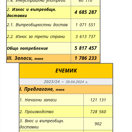
1.4. Индустриална употреба
60 170
2.
Износ и вътреобщн.
4 685 287
доставки
2.1. Вътреобщностни достав
1 071 551
2.2. Износ за трети страни
3 613 737
5 817 457
Общо потребление
III.
Запаси
,
1 786 233
тона
ЕЧЕМИК
–
2023/24
30.04.2024 г.
I.
Предлагане
,
тона
1. Начални запаси
121 131
2. Производство
728 560
3. Внос и вътреобщн.
902
доставки