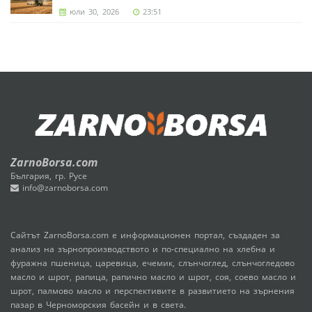
юли 30, 2026
23:51
ZarnoBorsa.com
България, гр. Русе
info@zarnoborsa.com
Сайтът ZarnoBorsa.com е информационен портал, създаден за
анализ на зърнопроизводството и по-специално на хлебна и
фуражна пшеница, царевица, ечемик, слънчоглед, слънчогледово
масло и шрот, рапица, рапично масло и шрот, соя, соево масло и
шрот, палмово масло и перспективите в развитието на зърнения
пазар в Черноморския басейн и в света.