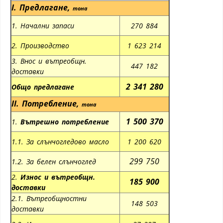
I.
Предлагане
,
тона
1. Начални запаси
270 884
2. Производство
1 623 214
3. Внос и вътреобщн.
447 182
доставки
2 341 280
Общо предлагане
II.
Потребление
,
тона
1 500 370
1.
Вътрешно потребление
1.1. За слънчогледово масло
1 200 620
299 750
1.2. За белен слънчоглед
2.
Износ и вътреобщн.
185 900
доставки
2.1. Вътреобщностни
148 503
доставки