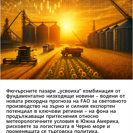
Фючърсните пазари „усвоиха“ комбинация от
фундаментално низходящи новини – водени от
новата рекордна прогноза на FAO за световното
производство на зърно и силния експортен
потенциал в ключови региони – на фона на
продължаващи притеснения относно
метеорологичните условия в Южна Америка,
рисковете за логистиката в Черно море и
променящата се търговска политика.