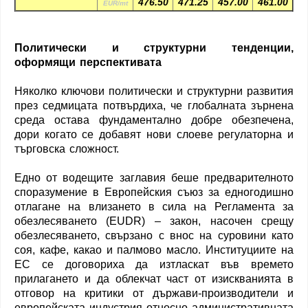
476.50
471.25
457.00
461.00
EUR/mt
Политически и структурни тенденции,
оформящи перспективата
Няколко ключови политически и структурни развития
през седмицата потвърдиха, че глобалната зърнена
среда остава фундаментално добре обезпечена,
дори когато се добавят нови слоеве регулаторна и
търговска сложност.
Едно от водещите заглавия беше предварителното
споразумение в Европейския съюз за едногодишно
отлагане на влизането в сила на Регламента за
обезлесяването (EUDR) – закон, насочен срещу
обезлесяването, свързано с внос на суровини като
соя, кафе, какао и палмово масло. Институциите на
ЕС се договориха да изтласкат във времето
прилагането и да облекчат част от изискванията в
отговор на критики от държави-производители и
европейската индустрия относно административната