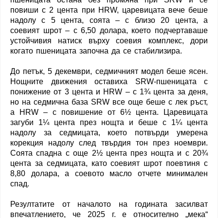
повиши с 2 цента при HRW, царевицата вече беше
надолу с 5 цента, соята – с близо 20 цента, а
соевият шрот – с 6,50 долара, което подчертаваше
устойчивия натиск върху соевия комплекс, дори
когато пшеницата започна да се стабилизира.
До петък, 5 декември, седмичният модел беше ясен.
Нощните движения оставиха SRW-пшеницата с
понижение от 3 цента и HRW – с 1¾ цента за деня,
но на седмична база SRW все още беше с лек ръст,
а HRW – с повишение от 6½ цента. Царевицата
загуби 1¼ цента през нощта и беше с 1¼ цента
надолу за седмицата, което потвърди умерена
корекция надолу след твърдия тон през ноември.
Соята спадна с още 2½ цента през нощта и с 20¾
цента за седмицата, като соевият шрот поевтиня с
8,80 долара, а соевото масло отчете минимален
спад.
Резултатите от началото на годината засилват
впечатлението, че 2025 г. е относително „мека“