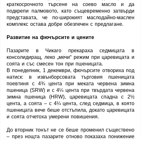
краткосрочното търсене на соево масло и да
подкрепи палмовото, като същевременно затвърди
представата, че по-широкият маслодайно-маслен
комплекс остава добре обезпечен с предлагане.
Развитие на фючърсите и цените
Пазарите в Чикаго прекараха седмицата в
консолидиращ, леко „мечи“ режим при царевицата и
соята и със смесен тон при пшеницата.
В понеделник, 1 декември, фючърсите отвориха под
натиск: в извънборсовата търговия пшеницата
поевтиня с 4¾ цента при меката червена зимна
пшеница (SRW) и с 4¼ цента при твърдата червена
зимна пшеница (HRW), царевицата спадна с 2½
цента, а соята – с 4¼ цента, след седмица, в която
пшеницата вече беше отстъпила, докато царевицата
и соята отчетоха умерени повишения.
До вторник тонът не се беше променил съществено
– през нощта пазарите отново показаха понижение