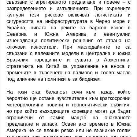
свързани с агрегираното предлагане и повече – с
разпределението и изпълнението. При зърнените
култури тези рискове включват логистиката и
сигурността на инфраструктурата в Черно море и
Украйна, нивата на реките за баржов износ в
Северна и Южна Америка и евентуални
изненадващи политически решения от страна на
ключови износители. При маслодайните те са
свързани с валежните модели в централна и южна
Бразилия, горещините и сушата в Аржентина,
стратегията на Китай за управление на вноса и
промените в търсенето на палмово и соево масло
под влияние на политиките за биодизел.
На този етап балансът сочи към пазар, който
вероятно ще остане чувствителен към краткосрочни
метеорологични новини и геополитически събития,
но при който възходящите корекции могат да бъдат
ограничени от самия мащаб на очакваното
предлагане и запаси. Освен ако времето в Южна
Америка не се влоши рязко или не възникне голям
търговски или политически шок, ценовият тон през