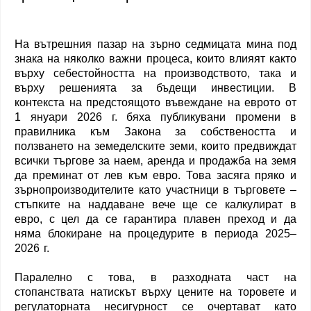
На вътрешния пазар на зърно седмицата мина под
знака на няколко важни процеса, които влияят както
върху себестойността на производството, така и
върху решенията за бъдещи инвестиции. В
контекста на предстоящото въвеждане на еврото от
1 януари 2026 г. бяха публикувани промени в
правилника към Закона за собствеността и
ползването на земеделските земи, които предвиждат
всички търгове за наем, аренда и продажба на земя
да преминат от лев към евро. Това засяга пряко и
зърнопроизводителите като участници в търговете –
стъпките на наддаване вече ще се калкулират в
евро, с цел да се гарантира плавен преход и да
няма блокиране на процедурите в периода 2025–
2026 г.
Паралелно с това, в разходната част на
стопанствата натискът върху цените на торовете и
регулаторната несигурност се очертават като