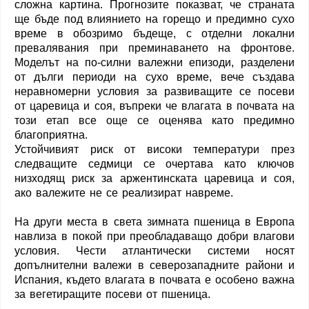
сложна картина. Прогнозите показват, че страната
ще бъде под влиянието на горещо и предимно сухо
време в обозримо бъдеще, с отделни локални
превалявания при преминаването на фронтове.
Моделът на по-силни валежни епизоди, разделени
от дълги периоди на сухо време, вече създава
неравномерни условия за развиващите се посеви
от царевица и соя, въпреки че влагата в почвата на
този етап все още се оценява като предимно
благоприятна.
Устойчивият риск от високи температури през
следващите седмици се очертава като ключов
низходящ риск за аржентинската царевица и соя,
ако валежите не се реализират навреме.
На други места в света зимната пшеница в Европа
навлиза в покой при преобладаващо добри влагови
условия. Чести атлантически системи носят
допълнителни валежи в северозападните райони и
Испания, където влагата в почвата е особено важна
за вегетиращите посеви от пшеница.