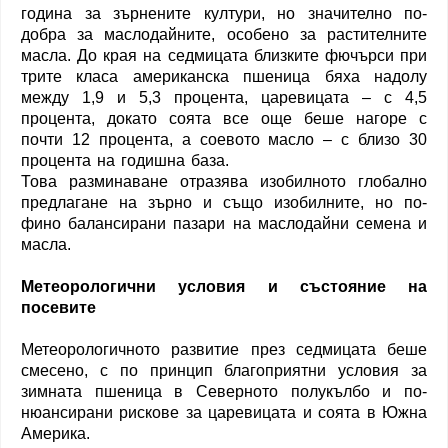
година за зърнените култури, но значително по-
добра за маслодайните, особено за растителните
масла. До края на седмицата близките фючърси при
трите класа американска пшеница бяха надолу
между 1,9 и 5,3 процента, царевицата – с 4,5
процента, докато соята все още беше нагоре с
почти 12 процента, а соевото масло – с близо 30
процента на годишна база.
Това разминаване отразява изобилното глобално
предлагане на зърно и също изобилните, но по-
фино балансирани пазари на маслодайни семена и
масла.
Метеорологични условия и състояние на
посевите
Метеорологичното развитие през седмицата беше
смесено, с по принцип благоприятни условия за
зимната пшеница в Северното полукълбо и по-
нюансирани рискове за царевицата и соята в Южна
Америка.