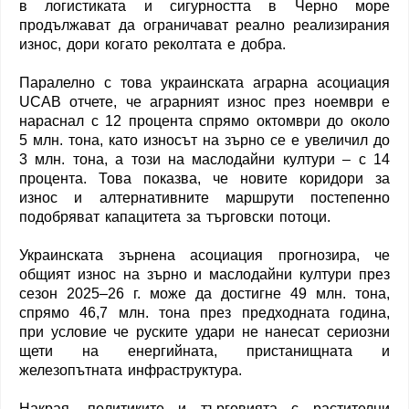
в логистиката и сигурността в Черно море
продължават да ограничават реално реализирания
износ, дори когато реколтата е добра.
Паралелно с това украинската аграрна асоциация
UCAB отчете, че аграрният износ през ноември е
нараснал с 12 процента спрямо октомври до около
5 млн. тона, като износът на зърно се е увеличил до
3 млн. тона, а този на маслодайни култури – с 14
процента. Това показва, че новите коридори за
износ и алтернативните маршрути постепенно
подобряват капацитета за търговски потоци.
Украинската зърнена асоциация прогнозира, че
общият износ на зърно и маслодайни култури през
сезон 2025–26 г. може да достигне 49 млн. тона,
спрямо 46,7 млн. тона през предходната година,
при условие че руските удари не нанесат сериозни
щети на енергийната, пристанищната и
железопътната инфраструктура.
Накрая, политиките и търговията с растителни