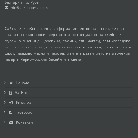
България, гр. Русе
info@zarnoborsa.com
Сайтът ZarnoBorsa.com е информационен портал, създаден за
анализ на зърнопроизводството и по-специално на хлебна и
фуражна пшеница, царевица, ечемик, слънчоглед, слънчогледово
масло и шрот, рапица, рапично масло и шрот, соя, соево масло и
шрот, палмово масло и перспективите в развитието на зърнения
пазар в Черноморския басейн и в света.
Начало
За Нас
Реклама
Facebook
Контакти