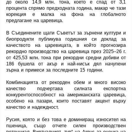
до около 14,9 млн. тона, което е спад от 3,1
процента спрямо предходната година, макар че тази
корекция е малка на фона на глобалното
предлагане на царевица.
В Съединените щати Съветът за зърнени култури и
биопродукти публикува годишния си доклад за
качеството на царевицата, в който прогнозира
рекордно производство на царевица през 2025–26 г.
от 425,53 млн. тона при рекордни средни добиви от
186 бушела от акър и най-нисък дял начупени
зърна и примеси за последните 15 години.
Комбинацията от рекорден обем и много високо
качество подчертава силната експортна
конкурентоспособност на американската царевица,
особено на пазари, които поставят акцент върху
качество и надеждност.
Русия, която и без това е доминиращ износител на
пшеница, също отчете силен производствен
потенциал. Виртуалният „тур“ на Argus за оценка на