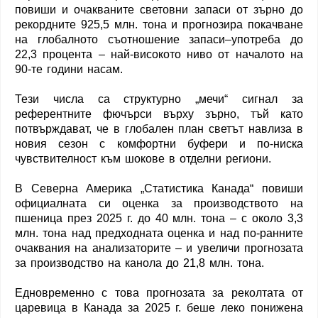
повиши и очакваните световни запаси от зърно до
рекордните 925,5 млн. тона и прогнозира покачване
на глобалното съотношение запаси–употреба до
22,3 процента – най-високото ниво от началото на
90-те години насам.
Тези числа са структурно „мечи“ сигнал за
референтните фючърси върху зърно, тъй като
потвърждават, че в глобален план светът навлиза в
новия сезон с комфортни буфери и по-ниска
чувствителност към шокове в отделни региони.
В Северна Америка „Статистика Канада“ повиши
официалната си оценка за производството на
пшеница през 2025 г. до 40 млн. тона – с около 3,3
млн. тона над предходната оценка и над по-ранните
очаквания на анализаторите – и увеличи прогнозата
за производство на канола до 21,8 млн. тона.
Едновременно с това прогнозата за реколтата от
царевица в Канада за 2025 г. беше леко понижена