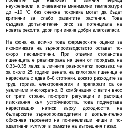
посевите ще навлязат в зимния период
неукрепнали, а очакваните минимални температури
до –10 °C без снежна покривка могат да бъдат
критични за слабо развитите растения. Това
създава допълнителен риск за потенциала на
новата реколта, дори при иначе добри влагозапаси.
На фона на всичко това фермерските оценки за
икономиката на зърнопроизводството остават по-
скоро песимистични. При отделни стопанства
пшеницата е реализирана на цени от порядъка на
0,33–0,35 лв./кг, а личните равносметки показват, че
за около 25 години цената на килограм пшеница е
нараснала с едва 6–8 стотинки, докато разходите за
труд, горива, електроенергия и препарати са се
увеличили многократно. В комбинация с евтин внос
от трети страни, по-строги регулации и растящи
изисквания към устойчивостта, това подчертава
нарастващия натиск върху доходността на
българските зърнопроизводители и допълнително
обяснява търсенето на по-печеливши ниши и по-
адаптивни култури в рамките на вътрешния пазар.