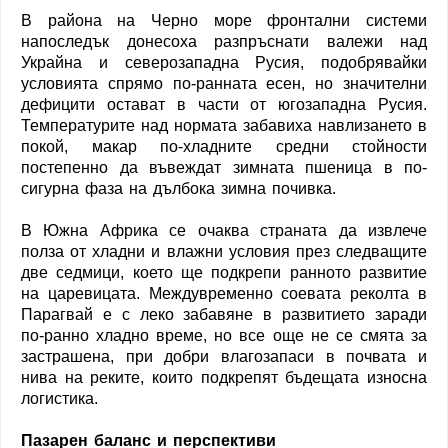
В района на Черно море фронтални системи
напоследък донесоха разпръснати валежи над
Украйна и северозападна Русия, подобрявайки
условията спрямо по-ранната есен, но значителни
дефицити остават в части от югозападна Русия.
Температурите над нормата забавиха навлизането в
покой, макар по-хладните средни стойности
постепенно да въвеждат зимната пшеница в по-
сигурна фаза на дълбока зимна почивка.
В Южна Африка се очаква страната да извлече
полза от хладни и влажни условия през следващите
две седмици, което ще подкрепи ранното развитие
на царевицата. Междувременно соевата реколта в
Парагвай е с леко забавяне в развитието заради
по-ранно хладно време, но все още не се смята за
застрашена, при добри влагозапаси в почвата и
нива на реките, които подкрепят бъдещата износна
логистика.
Пазарен баланс и перспективи