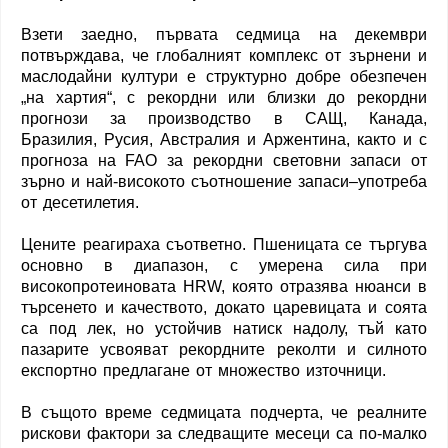
Взети заедно, първата седмица на декември
потвърждава, че глобалният комплекс от зърнени и
маслодайни култури е структурно добре обезпечен
„на хартия“, с рекордни или близки до рекордни
прогнози за производство в САЩ, Канада,
Бразилия, Русия, Австралия и Аржентина, както и с
прогноза на FAO за рекордни световни запаси от
зърно и най-високото съотношение запаси–употреба
от десетилетия.
Цените реагираха съответно. Пшеницата се търгува
основно в диапазон, с умерена сила при
високопротеиновата HRW, която отразява нюанси в
търсенето и качеството, докато царевицата и соята
са под лек, но устойчив натиск надолу, тъй като
пазарите усвояват рекордните реколти и силното
експортно предлагане от множество източници.
В същото време седмицата подчерта, че реалните
рискови фактори за следващите месеци са по-малко