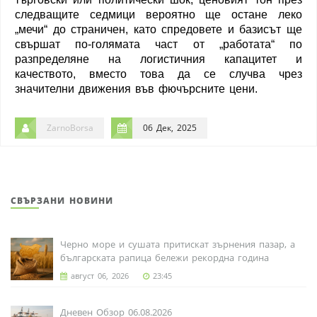
следващите седмици вероятно ще остане леко
„мечи“ до страничен, като спредовете и базисът ще
свършат по-голямата част от „работата“ по
разпределяне на логистичния капацитет и
качеството, вместо това да се случва чрез
значителни движения във фючърсните цени.
ZarnoBorsa
06 Дек, 2025
СВЪРЗАНИ НОВИНИ
Черно море и сушата притискат зърнения пазар, а
българската рапица бележи рекордна година
август 06, 2026
23:45
Дневен Обзор 06.08.2026