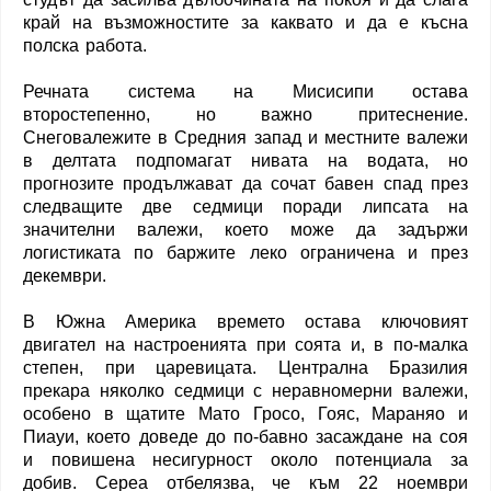
край на възможностите за каквато и да е късна
полска работа.
Речната система на Мисисипи остава
второстепенно, но важно притеснение.
Снеговалежите в Средния запад и местните валежи
в делтата подпомагат нивата на водата, но
прогнозите продължават да сочат бавен спад през
следващите две седмици поради липсата на
значителни валежи, което може да задържи
логистиката по баржите леко ограничена и през
декември.
В Южна Америка времето остава ключовият
двигател на настроенията при соята и, в по-малка
степен, при царевицата. Централна Бразилия
прекара няколко седмици с неравномерни валежи,
особено в щатите Мато Гросо, Гояс, Мараняо и
Пиауи, което доведе до по-бавно засаждане на соя
и повишена несигурност около потенциала за
добив. Cepea отбелязва, че към 22 ноември