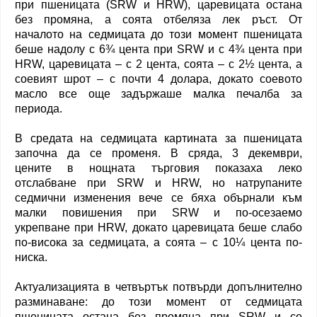
при пшеницата (SRW и HRW), царевицата остана
без промяна, а соята отбеляза лек ръст. От
началото на седмицата до този момент пшеницата
беше надолу с 6¾ цента при SRW и с 4¾ цента при
HRW, царевицата – с 2 цента, соята – с 2½ цента, а
соевият шрот – с почти 4 долара, докато соевото
масло все още задържаше малка печалба за
периода.
В средата на седмицата картината за пшеницата
започна да се променя. В сряда, 3 декември,
цените в нощната търговия показаха леко
отслабване при SRW и HRW, но натрупаните
седмични изменения вече се бяха обърнали към
малки повишения при SRW и по-осезаемо
укрепване при HRW, докато царевицата беше слабо
по-висока за седмицата, а соята – с 10¼ цента по-
ниска.
Актуализацията в четвъртък потвърди допълнително
разминаване: до този момент от седмицата
пшеницата остана без промяна при SRW и се