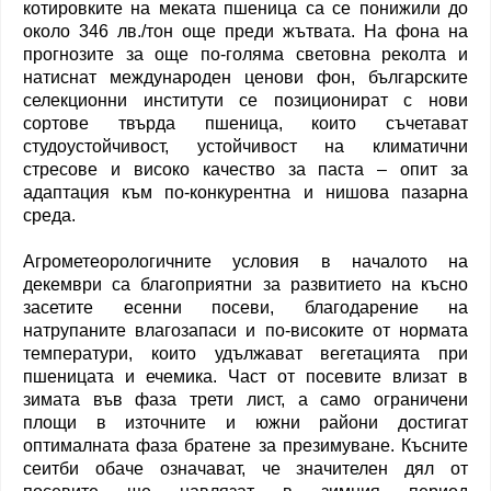
котировките на меката пшеница са се понижили до
около 346 лв./тон още преди жътвата. На фона на
прогнозите за още по-голяма световна реколта и
натиснат международен ценови фон, българските
селекционни институти се позиционират с нови
сортове твърда пшеница, които съчетават
студоустойчивост, устойчивост на климатични
стресове и високо качество за паста – опит за
адаптация към по-конкурентна и нишова пазарна
среда.
Агрометеорологичните условия в началото на
декември са благоприятни за развитието на късно
засетите есенни посеви, благодарение на
натрупаните влагозапаси и по-високите от нормата
температури, които удължават вегетацията при
пшеницата и ечемика. Част от посевите влизат в
зимата във фаза трети лист, а само ограничени
площи в източните и южни райони достигат
оптималната фаза братене за презимуване. Късните
сеитби обаче означават, че значителен дял от