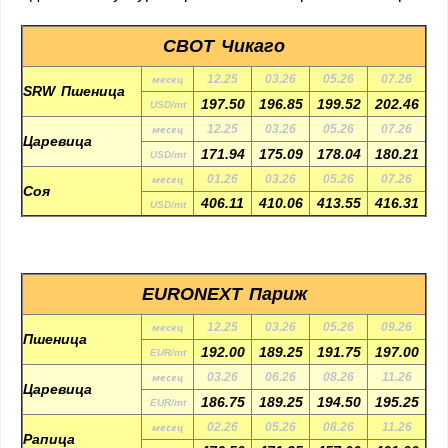
CBOT Чикаго
месец
12.25
03.26
05.26
07.26
SRW Пшеница
197.50
196.85
199.52
202.46
USD/mt
месец
12.25
03.26
05.26
07.26
Царевица
171.94
175.09
178.04
180.21
USD/mt
месец
01.26
03.26
05.26
07.26
Соя
406.11
410.06
413.55
416.31
USD/mt
EURONEXT Париж
месец
12.25
03.26
05.26
09.26
Пшеница
192.00
189.25
191.75
197.00
EUR/mt
месец
03.26
06.26
08.26
11.26
Царевица
186.75
189.25
194.50
195.25
EUR/mt
месец
02.26
05.26
08.26
11.26
Рапица