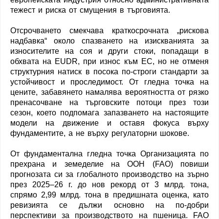
тежест и риска от смущения в търговията.
Отсрочването смекчава краткосрочната „рискова
надбавка“ около спазването на изискванията за
износителите на соя и други стоки, попадащи в
обхвата на EUDR, при износ към ЕС, но не отменя
структурния натиск в посока по-строги стандарти за
устойчивост и проследимост. От гледна точка на
цените, забавянето намалява вероятността от рязко
пренасочване на търговските потоци през този
сезон, което подпомага запазването на настоящите
модели на движение и оставя фокуса върху
фундаментите, а не върху регулаторни шокове.
От фундаментална гледна точка Организацията по
прехрана и земеделие на ООН (FAO) повиши
прогнозата си за глобалното производство на зърно
през 2025–26 г. до нов рекорд от 3 млрд. тона,
спрямо 2,99 млрд. тона в предишната оценка, като
ревизията се дължи основно на по-добри
перспективи за производството на пшеница. FAO