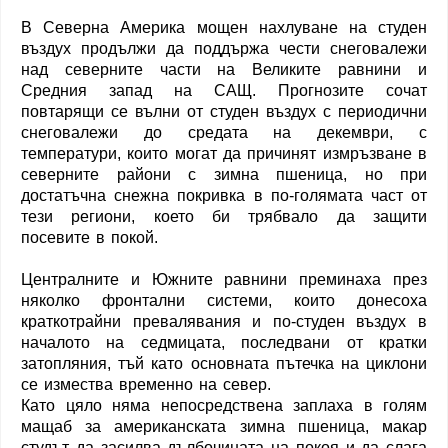
В Северна Америка мощен нахлуване на студен
въздух продължи да поддържа чести снеговалежи
над северните части на Великите равнини и
Средния запад на САЩ. Прогнозите сочат
повтарящи се вълни от студен въздух с периодични
снеговалежи до средата на декември, с
температури, които могат да причинят измръзване в
северните райони с зимна пшеница, но при
достатъчна снежна покривка в по-голямата част от
тези региони, което би трябвало да защити
посевите в покой.
Централните и Южните равнини преминаха през
няколко фронтални системи, които донесоха
краткотрайни превалявания и по-студен въздух в
началото на седмицата, последвани от кратки
затопляния, тъй като основната пътечка на циклони
се измества временно на север.
Като цяло няма непосредствена заплаха в голям
мащаб за американската зимна пшеница, макар
студът да засилва дълбочината на покоя и да слага