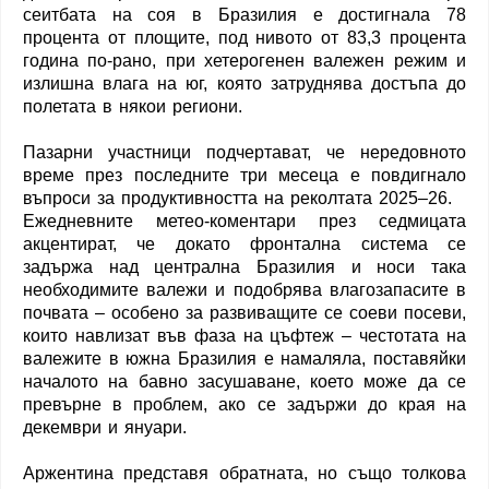
сеитбата на соя в Бразилия е достигнала 78
процента от площите, под нивото от 83,3 процента
година по-рано, при хетерогенен валежен режим и
излишна влага на юг, която затруднява достъпа до
полетата в някои региони.
Пазарни участници подчертават, че нередовното
време през последните три месеца е повдигнало
въпроси за продуктивността на реколтата 2025–26.
Ежедневните метео-коментари през седмицата
акцентират, че докато фронтална система се
задържа над централна Бразилия и носи така
необходимите валежи и подобрява влагозапасите в
почвата – особено за развиващите се соеви посеви,
които навлизат във фаза на цъфтеж – честотата на
валежите в южна Бразилия е намаляла, поставяйки
началото на бавно засушаване, което може да се
превърне в проблем, ако се задържи до края на
декември и януари.
Аржентина представя обратната, но също толкова