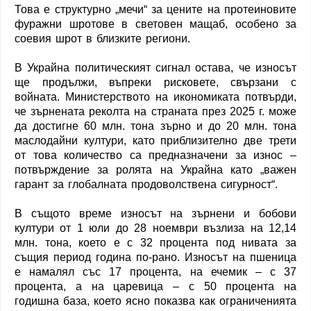
Това е структурно „мечи“ за цените на протеиновите
фуражни шротове в световен мащаб, особено за
соевия шрот в близките региони.
В Украйна политическият сигнал остава, че износът
ще продължи, въпреки рисковете, свързани с
войната. Министерството на икономиката потвърди,
че зърнената реколта на страната през 2025 г. може
да достигне 60 млн. тона зърно и до 20 млн. тона
маслодайни култури, като приблизително две трети
от това количество са предназначени за износ –
потвърждение за ролята на Украйна като „важен
гарант за глобалната продоволствена сигурност“.
В същото време износът на зърнени и бобови
култури от 1 юли до 28 ноември възлиза на 12,14
млн. тона, което е с 32 процента под нивата за
същия период година по-рано. Износът на пшеница
е намалял със 17 процента, на ечемик – с 37
процента, а на царевица – с 50 процента на
годишна база, което ясно показва как ограниченията