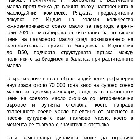
масла продължиха да влияят върху настроенията в
маслодайния комплекс. Рядката предварителна
покупка от Индия на големи количества
южноамериканско соево масло за периода април–
юли 2026 г., мотивирана от очаквания за по-високи
цени на палмовото масло след повишаването на
задължителната примес в биодизела в Индонезия
до B50, подчерта структурната връзка между
политиките за биодизел и баланса при растителните
масла.
В краткосрочен план обаче индийските рафинерии
анулираха около 70 000 тона внос на сурово соево
масло за декември–януари, след като световните
цени на соевото масло скочиха до четиримесечни
върхове и рупията отслабна, което направи
вътрешното соево масло по-евтино от вносното и
насочи купувачите към палмово масло, което в
момента се търгува с значителна отстъпка.
Тази заместваща динамика може да ограничи