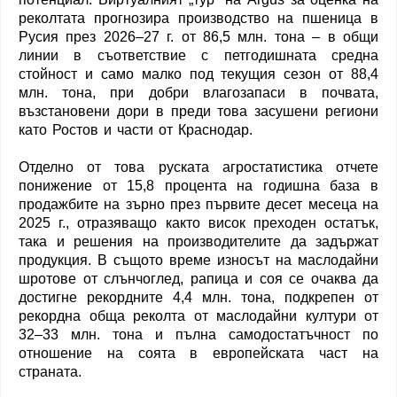
реколтата прогнозира производство на пшеница в
Русия през 2026–27 г. от 86,5 млн. тона – в общи
линии в съответствие с петгодишната средна
стойност и само малко под текущия сезон от 88,4
млн. тона, при добри влагозапаси в почвата,
възстановени дори в преди това засушени региони
като Ростов и части от Краснодар.
Отделно от това руската агростатистика отчете
понижение от 15,8 процента на годишна база в
продажбите на зърно през първите десет месеца на
2025 г., отразяващо както висок преходен остатък,
така и решения на производителите да задържат
продукция. В същото време износът на маслодайни
шротове от слънчоглед, рапица и соя се очаква да
достигне рекордните 4,4 млн. тона, подкрепен от
рекордна обща реколта от маслодайни култури от
32–33 млн. тона и пълна самодостатъчност по
отношение на соята в европейската част на
страната.