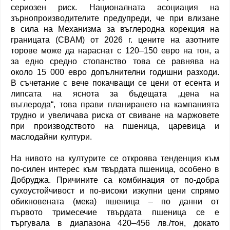
сериозен риск. Националната асоциация на
зърнопроизводителите предупреди, че при влизане
в сила на Механизма за въглеродна корекция на
границата (CBAM) от 2026 г. цените на азотните
торове може да нараснат с 120–150 евро на тон, а
за едно средно стопанство това се равнява на
около 15 000 евро допълнителни годишни разходи.
В съчетание с вече покачващи се цени от есента и
липсата на яснота за бъдещата „цена на
въглерода“, това прави планирането на кампанията
трудно и увеличава риска от свиване на маржовете
при производството на пшеница, царевица и
маслодайни култури.
На нивото на културите се откроява тенденция към
по-силен интерес към твърдата пшеница, особено в
Добруджа. Причините са комбинация от по-добра
сухоустойчивост и по-високи изкупни цени спрямо
обикновената (мека) пшеница – по данни от
първото тримесечие твърдата пшеница се е
търгувала в диапазона 420–456 лв./тон, докато