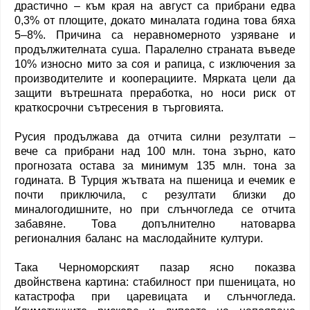
драстично – към края на август са прибрани едва
0,3% от площите, докато миналата година това бяха
5–8%. Причина са неравномерното узряване и
продължителната суша. Паралелно страната въведе
10% износно мито за соя и рапица, с изключения за
производителите и кооперациите. Мярката цели да
защити вътрешната преработка, но носи риск от
краткосрочни сътресения в търговията.
Русия продължава да отчита силни резултати –
вече са прибрани над 100 млн. тона зърно, като
прогнозата остава за минимум 135 млн. тона за
годината. В Турция жътвата на пшеница и ечемик е
почти приключила, с резултати близки до
миналогодишните, но при слънчогледа се отчита
забавяне. Това допълнително натоварва
регионалния баланс на маслодайните култури.
Така Черноморският пазар ясно показва
двойнствена картина: стабилност при пшеницата, но
катастрофа при царевицата и слънчогледа.