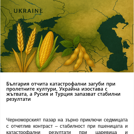
България отчита катастрофални загуби при
пролетните култури, Украйна изостава с
жътвата, а Русия и Турция запазват стабилни
резултати
Черноморският пазар на зърно приключи седмицата
с отчетлив контраст – стабилност при пшеницата и
катастрофални резултати при царевица и