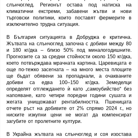
слънчоглед. Регионът остава под натиска на
климатични екстреми, забавени жътви и нови
търговски политики, които поставят фермерите в
изключително трудна ситуация.
В България ситуацията в Добруджа е критична.
Жътвата на слънчоглед започна с добиви между 80
и 180 кг/дка – близо 50% под миналогодишните.
Прогнозите са за средни стойности около 150 кг/дка,
което потвърждава мрачната картина. Царевицата е
още по-тежко засегната – на много места площите
ще бъдат обявени за пропаднали, а очакваните
добиви са едва 100–150 кг/дка. Земеделци
определят отглеждането ѝ като „самоубийство“ без
напояване, като четири поредни години сушата и
жегата унищожават рентабилността. Пшеницата
отчете ръст на добивите от 2% спрямо 2024 г., но
ниските изкупни цени не могат да компенсират
загубите от пролетните култури.
В Украйна жътвата на слънчоглед и соя изостава