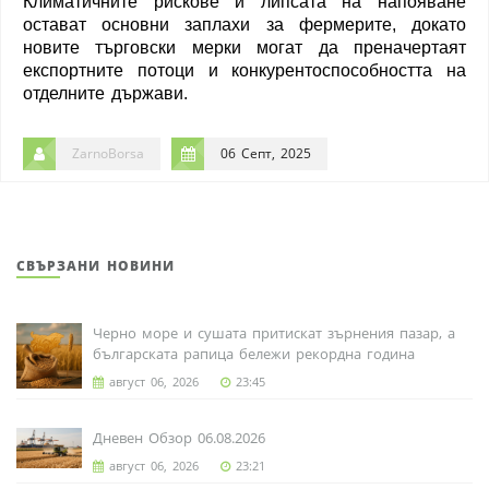
Климатичните рискове и липсата на напояване
остават основни заплахи за фермерите, докато
новите търговски мерки могат да преначертаят
експортните потоци и конкурентоспособността на
отделните държави.
ZarnoBorsa
06 Септ, 2025
СВЪРЗАНИ НОВИНИ
Черно море и сушата притискат зърнения пазар, а
българската рапица бележи рекордна година
август 06, 2026
23:45
Дневен Обзор 06.08.2026
август 06, 2026
23:21