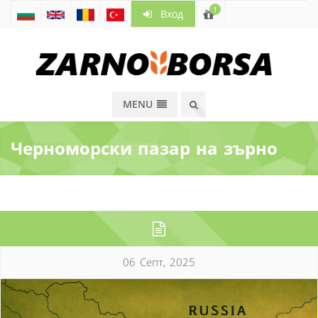
!
Вход
MENU
Черноморски пазар на зърно
06 Септ, 2025