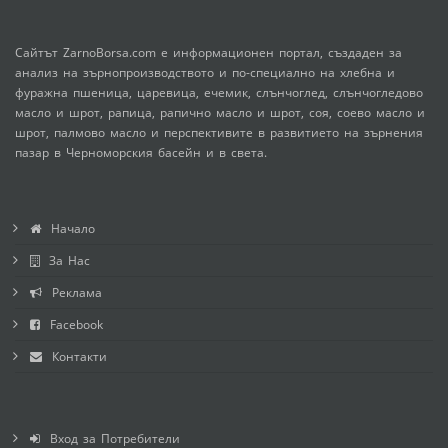
Сайтът ZarnoBorsa.com е информационен портал, създаден за
анализ на зърнопроизводството и по-специално на хлебна и
фуражна пшеница, царевица, ечемик, слънчоглед, слънчогледово
масло и шрот, рапица, рапично масло и шрот, соя, соево масло и
шрот, палмово масло и перспективите в развитието на зърнения
пазар в Черноморския басейн и в света.
Начало
За Нас
Реклама
Facebook
Контакти
Вход за Потребители