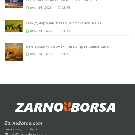
юли 24, 2026
21:54
Международен пазар и политики на ЕС
юли 24, 2026
21:33
Българският зърнен пазар през седмицата
юли 24, 2026
21:31
ZarnoBorsa.com
България, гр. Русе
info@zarnoborsa.com