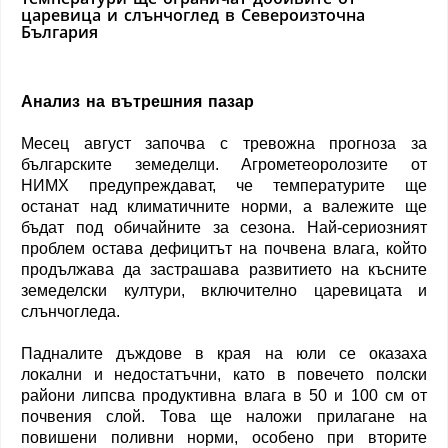
царевица и слънчоглед в Североизточна
България
Анализ на вътрешния пазар
Месец август започва с тревожна прогноза за
българските земеделци. Агрометеоролозите от
НИМХ предупреждават, че температурите ще
останат над климатичните норми, а валежите ще
бъдат под обичайните за сезона. Най-сериозният
проблем остава дефицитът на почвена влага, който
продължава да застрашава развитието на късните
земеделски култури, включително царевицата и
слънчогледа.
Падналите дъждове в края на юли се оказаха
локални и недостатъчни, като в повечето полски
райони липсва продуктивна влага в 50 и 100 см от
почвения слой. Това ще наложи прилагане на
повишени поливни норми, особено при вторите