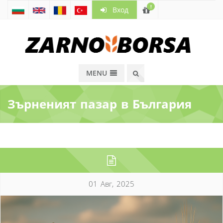
!
Вход
MENU
Зърненият пазар в България
01 Авг, 2025