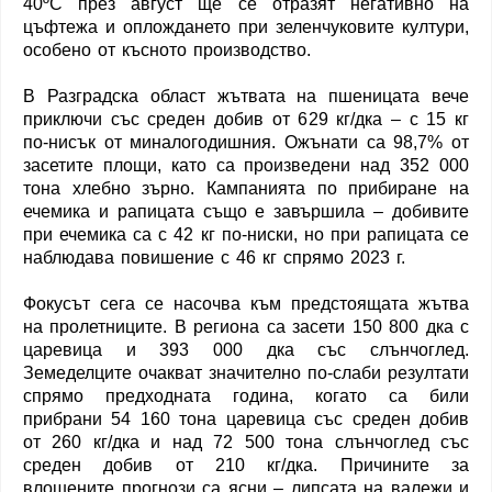
40ºС през август ще се отразят негативно на
цъфтежа и оплождането при зеленчуковите култури,
особено от късното производство.
В Разградска област жътвата на пшеницата вече
приключи със среден добив от 629 кг/дка – с 15 кг
по-нисък от миналогодишния. Ожънати са 98,7% от
засетите площи, като са произведени над 352 000
тона хлебно зърно. Кампанията по прибиране на
ечемика и рапицата също е завършила – добивите
при ечемика са с 42 кг по-ниски, но при рапицата се
наблюдава повишение с 46 кг спрямо 2023 г.
Фокусът сега се насочва към предстоящата жътва
на пролетниците. В региона са засети 150 800 дка с
царевица и 393 000 дка със слънчоглед.
Земеделците очакват значително по-слаби резултати
спрямо предходната година, когато са били
прибрани 54 160 тона царевица със среден добив
от 260 кг/дка и над 72 500 тона слънчоглед със
среден добив от 210 кг/дка. Причините за
влошените прогнози са ясни – липсата на валежи и