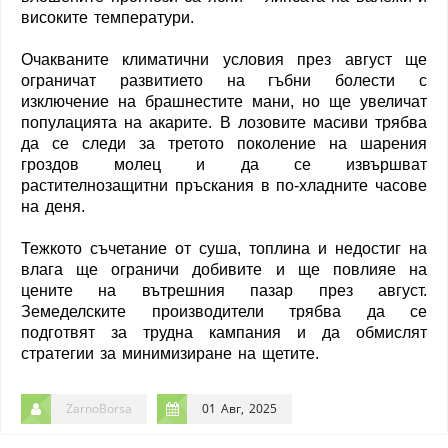
високите температури.
Очакваните климатични условия през август ще
ограничат развитието на гъбни болести с
изключение на брашнестите мани, но ще увеличат
популацията на акарите. В лозовите масиви трябва
да се следи за третото поколение на шарения
гроздов молец и да се извършват
растителнозащитни пръскания в по-хладните часове
на деня.
Тежкото съчетание от суша, топлина и недостиг на
влага ще ограничи добивите и ще повлияе на
цените на вътрешния пазар през август.
Земеделските производители трябва да се
подготвят за трудна кампания и да обмислят
стратегии за минимизиране на щетите.
ZarnoBorsa
01 Авг, 2025