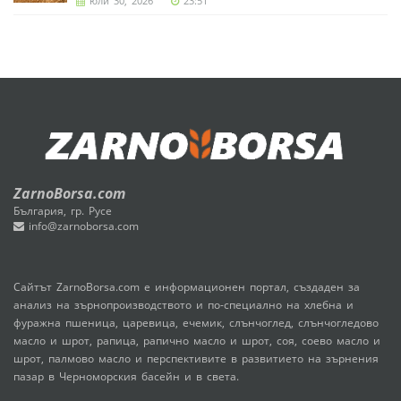
юли 30, 2026
23:51
ZarnoBorsa.com
България, гр. Русе
info@zarnoborsa.com
Сайтът ZarnoBorsa.com е информационен портал, създаден за
анализ на зърнопроизводството и по-специално на хлебна и
фуражна пшеница, царевица, ечемик, слънчоглед, слънчогледово
масло и шрот, рапица, рапично масло и шрот, соя, соево масло и
шрот, палмово масло и перспективите в развитието на зърнения
пазар в Черноморския басейн и в света.