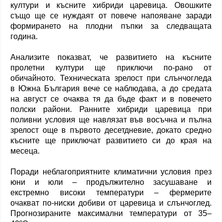
култури и късните хибриди царевица. Овошките
също ще се нуждаят от повече напояване заради
формирането на плодни пъпки за следващата
година.
Анализите показват, че развитието на късните
пролетни култури ще приключи по-рано от
обичайното. Техническата зрелост при слънчогледа
в Южна България вече се наблюдава, а до средата
на август се очаква тя да бъде факт и в повечето
полски райони. Ранните хибриди царевица при
поливни условия ще навлязат във восъчна и пълна
зрелост още в първото десетдневие, докато средно
късните ще приключат развитието си до края на
месеца.
Поради неблагоприятните климатични условия през
юни и юли – продължително засушаване и
екстремно високи температури – фермерите
очакват по-ниски добиви от царевица и слънчоглед.
Прогнозираните максимални температури от 35–