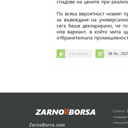
спадове на цените при реализ
По всяка вероятност новият 
за въвеждане на универсалн
сега беше декларирано, че т
нов вариант, в който мита 
отбранителната промишленост,
ZarnoBorsa
08 Ян, 202
Сайтът 
създаден
специал
ZarnoBorsa.com