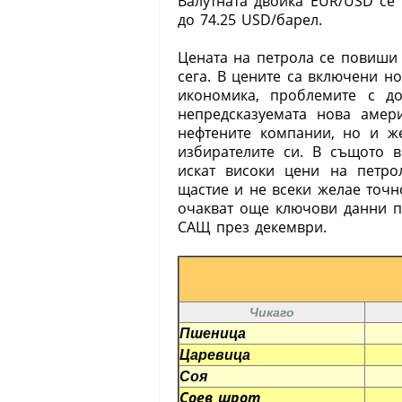
Валутната двойка EUR/USD се
до 74.25 USD/барел.
Цената на петрола се повиши 
сега. В цените са включени но
икономика, проблемите с до
непредсказуемата нова амер
нефтените компании, но и ж
избирателите си. В същото 
искат високи цени на петро
щастие и не всеки желае точн
очакват още ключови данни пр
САЩ през декември.
Чикаго
Пшеница
Царевица
Соя
Соев шрот