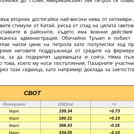
 понижи до 1.0346. Американският лек петрол се пови
във вторник достигайки най-високи нива от октомври 
вите стимули от Китай, риска от спад на цялата свето
ставките в районите, където има военни действия
иканска администрация. Обичайно Тръмп е лобист 
елае ниски цени на петрола като популистки ход пр
време неговите поддръжници от средите на фермери
ла, за да подкрепят царевицата и соята. Няма пъл
о това, което му носи постъпления. Пазарните участн
ез тази седмица, като например доклада за заетостта
CBOT
Контракт
USD/mt
+/-
199.34
+0.73
Март
180.31
+0.10
Март
366.43
-0.18
Март
334.55
-4.19
Март