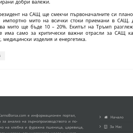
ирани добри валежи.
президент на САЩ ще смекчи първоначалните си плано
о импортно мито на всички стоки приемани в САЩ. 
ова мито ще бъде 10 – 20%. Екипът на Тръмп разглеж
ще има само за критически важни отрасли за САЩ ка
 медицински изделия и енергетика.
5
ZarnoBorsa.com е информационен портал,
Начало
 за анализ на зърнопроизводството и по-
За Нас
но на хлебна и фуражна пшеница, царевица,