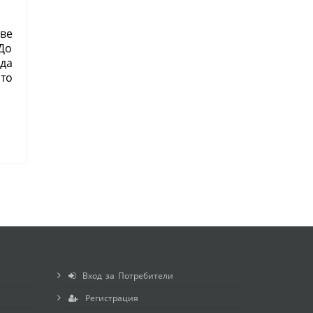
ве
До
да
то
Вход за Потребители
Регистрация