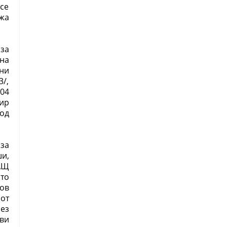
се
жа
за
на
ни
3/,
04
ир
од
 за
и,
АЩ
то
ов
 от
ез
ви