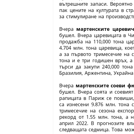
вътрешните запаси. Вероятно
пак цените на културата в с
за стимулиране на производст
Вчера
мартенските цареви
бушел. Вчера царевицата в Ч
продажба на 110,000 тона ца
4.704 млн. тона царевица, ко
а за първото тримесечие на с
тона и е три годишен връх, а
търси да закупи 240,000 тон
Бразилия, Аржентина, Украйна 
Вчера
мартенските соеви ф
бушел. Вчера соята и соевия
рапицата в Париж се повиши,
са изнесени 9.876 млн. тона 
тримесечие на сезона експор
рекорд от 1.55 млн. тона, а 
април 2022. В прогнозите вл
следващата седмица. Това мо