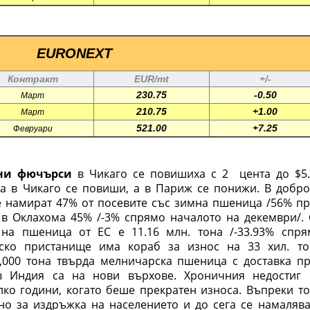
EURONEXT
Контракт
EUR/mt
+/-
230.75
-0.50
Март
210.75
+1.00
Март
521.00
+7.25
Февруари
ни фючърси
в Чикаго се повишиха с 2 цента до $5.
та в Чикаго се повиши, а в Париж се понижи. В добро
е намират 47% от посевите със зимна пшеница /56% пр
 в Оклахома 45% /-3% спрямо началото на декември/. 
 на пшеница от ЕС е 11.16 млн. тона /-33.93% спря
рско пристанище има кораб за износ на 33 хил. то
,000 тона твърда мелничарска пшеница с доставка пр
в Индия са на нови върхове. Хроничния недостиг 
лко години, когато беше прекратен износа. Въпреки т
но за издръжка на населението и до сега се намалява