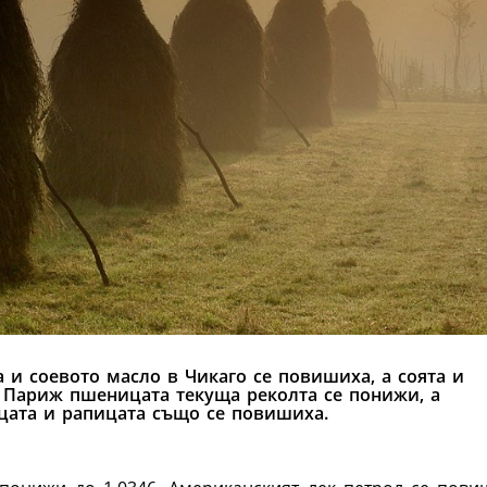
 и соевото масло в Чикаго се повишиха, а соята и
 Париж пшеницата текуща реколта се понижи, а
цата и рапицата също се повишиха.