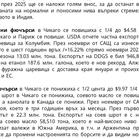
 през 2025 ще се наложи голям внос, за да останат в
траната на нормални и поносими нива въпреки стреме
вото в Индия.
чни фючърси
в Чикаго се повишиха с 1/4 до $4.58 
икаго и Париж се повиши.
USDA
отчете частна експорт
ревица за Колумбия. През ноември от САЩ са изнесе
ето е шест годишен връх /+16.22% спрямо ноември 202
езона 13.03 млн. тона. Експортът на
DDGS
е бил 946,8
 на етанол 187.6 млн. галона, което е нов рекорд.
Алж
а фуражна царевица с доставка края януари и произх
и ЕС.
ючърси
в Чикаго се понижиха с 1/2 цента до $9.97 1/4
т шрот в Чикаго се понижиха, соевото масло се повиш
 а канолата в Канада се понижи. През ноември от С
соя, което е три годишен връх за месеца. През първо
тът е 22.3 млн. тона. Експортът на соев шрот е с н
на соево масло 58,510 тона, което е най-високо ниво
изат валежи в Южна Америка, в т.ч. и Аржентина пр
же да промени настроенията по борсите и да видим но