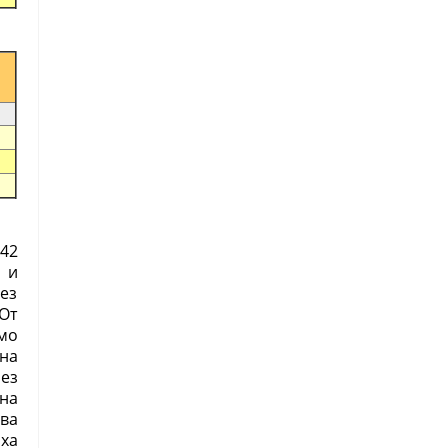
42
 и
ез
От
мо
на
ез
на
ова
ха