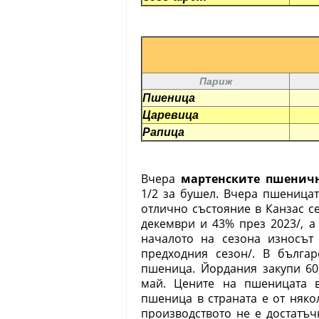
Париж
Пшеница
Царевица
Рапица
Вчера
мартенските пшенич
1/2 за бушел. Вчера пшеница
отлично състояние в Канзас с
декември и 43% през 2023/, а
началото на сезона износът
предходния сезон/. В бълга
пшеница. Йордания закупи 60
май. Цените на пшеницата 
пшеница в страната е от няко
производството не е достатъч