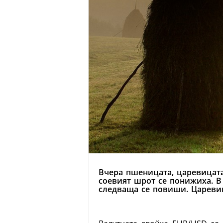
Вчера пшеницата, царевицата
соевият шрот се понижиха. В
следваща се повиши. Цареви