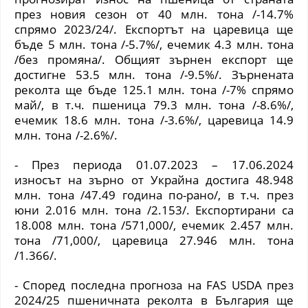
през новия сезон от 40 млн. тона /-14.7%
спрямо 2023/24/. Експортът на царевица ще
бъде 5 млн. тона /-5.7%/, ечемик 4.3 млн. тона
/без промяна/. Общият зърнен експорт ще
достигне 53.5 млн. тона /-9.5%/. Зърнената
реколта ще бъде 125.1 млн. тона /-7% спрямо
май/, в т.ч. пшеница 79.3 млн. тона /-8.6%/,
ечемик 18.6 млн. тона /-3.6%/, царевица 14.9
млн. тона /-2.6%/.
- През периода 01.07.2023 – 17.06.2024
износът на зърно от Украйна достига 48.948
млн. тона /47.49 година по-рано/, в т.ч. през
юни 2.016 млн. тона /2.153/. Експортирани са
18.008 млн. тона /571,000/, ечемик 2.457 млн.
тона /71,000/, царевица 27.946 млн. тона
/1.366/.
- Според последна прогноза на
FAS USDA
през
2024/25 пшеничната реколта в България ще