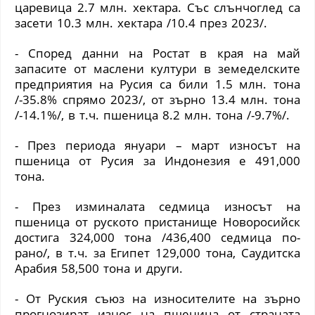
царевица 2.7 млн. хектара. Със слънчоглед са
засети 10.3 млн. хектара /10.4 през 2023/.
- Според данни на Ростат в края на май
запасите от маслени култури в земеделските
предприятия на Русия са били 1.5 млн. тона
/-35.8% спрямо 2023/, от зърно 13.4 млн. тона
/-14.1%/, в т.ч. пшеница 8.2 млн. тона /-9.7%/.
- През периода януари – март износът на
пшеница от Русия за Индонезия е 491,000
тона.
- През изминалата седмица износът на
пшеница от руското пристанище Новоросийск
достига 324,000 тона /436,400 седмица по-
рано/, в т.ч. за Египет 129,000 тона, Саудитска
Арабия 58,500 тона и други.
- От Руския съюз на износителите на зърно
прогнозират износ на пшеница от страната