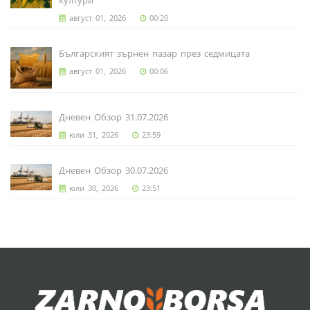
култури
август 01, 2026
00:20
Българският зърнен пазар през седмицата
август 01, 2026
00:06
Дневен Обзор 31.07.2026
юли 31, 2026
23:59
Дневен Обзор 30.07.2026
юли 30, 2026
23:51