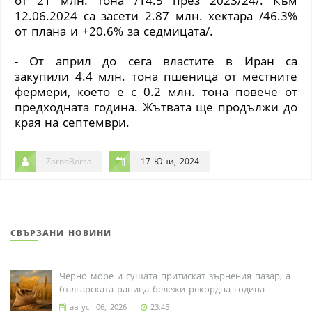
от 21 млн. тона /14.5 през 2023/24/. Към
12.06.2024 са засети 2.87 млн. хектара /46.3%
от плана и +20.6% за седмицата/.
-
От април до сега властите в Иран са
закупили 4.4 млн. тона пшеница от местните
фермери, което е с 0.2 млн. тона повече от
предходната година. Жътвата ще продължи до
края на септември.
ZarnoBorsa
17 Юни, 2024
СВЪРЗАНИ НОВИНИ
Черно море и сушата притискат зърнения пазар, а
българската рапица бележи рекордна година
август 06, 2026
23:45