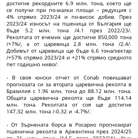
достигне рекордните 6.9 млн. тона, което ще
се получи при по-малки площи – редукция с
4% спрямо 2023/24 и по-висок добив. През
2023/24 износът на пшеница от България ще
бъде 5.2 млн. тона /4.1 през 2022/23/.
Реколтата от ечемик ще достигне 850,000 тона
/+7%/, а от царевица 2.8 млн. тона /2.4/.
Добивът от царевица ще бъде 6.6 тона/хектар
/+57% спрямо 2023/24 и +21% спрямо средното
пет годишно ниво/.
- В своя юнски отчет от
Conab
повишават
прогнозата си за втората царевична реколта в
Бразилия с 1.96 млн. тона до 88.12 млн. тона.
Общата царевична реколта ще бъде 114.14
млн. тона. Реколтата от соя ще достигне
147.32 млн. тона /-0.32 и -4.7%/.
- От Зърнената борса в Росарио прогнозират
пшенична реколта в Аржентина през 2024/25