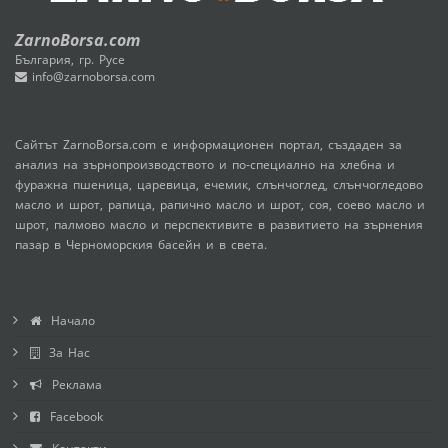
ZarnoBorsa.com
България, гр. Русе
info@zarnoborsa.com
Сайтът ZarnoBorsa.com е информационен портал, създаден за
анализ на зърнопроизводството и по-специално на хлебна и
фуражна пшеница, царевица, ечемик, слънчоглед, слънчогледово
масло и шрот, рапица, рапично масло и шрот, соя, соево масло и
шрот, палмово масло и перспективите в развитието на зърнения
пазар в Черноморския басейн и в света.
Начало
За Нас
Реклама
Facebook