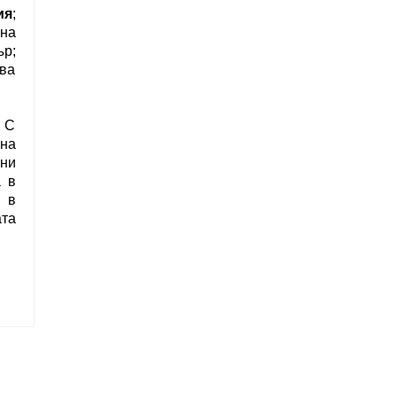
ия
;
на
р;
ва
 С
на
ени
а в
 в
та