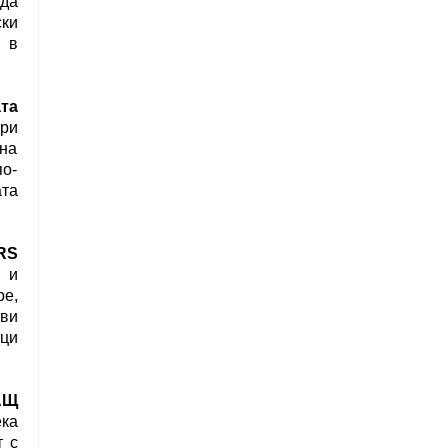
 да
ски
е в
та
ари
 на
по-
ата
RS
 и
е,
ови
оци
АЩ
ка
т с