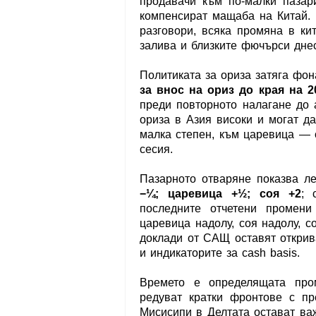
продавачи към по-малки пазар
компенсират мащаба на Китай. 
разговори, всяка промяна в ки
залива и близките фючърси днес
Политиката за ориза затяга фо
за внос на ориз до края на 20
преди повторното налагане до 
ориза в Азия високи и могат д
малка степен, към царевица — 
сесия.
Пазарното отваряне показва л
−¼; царевица +½; соя +2
; 
последните отчетени промени
царевица надолу, соя надолу, с
доклади от САЩ оставят открива
и индикаторите за cash basis.
Времето е определящата про
редуват кратки фронтове с пр
Мисисипи в Делтата остават ва