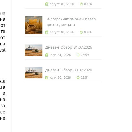
август 01, 2026
00:20
оло
Българският зърнен пазар
 на
през седмицата
от
ите
август 01, 2026
00:06
от
ава
Дневен Обзор 31.07.2026
est
юли 31, 2026
23:59
Дневен Обзор 30.07.2026
юли 30, 2026
23:51
ад
ата
 и
на
за
се
ане