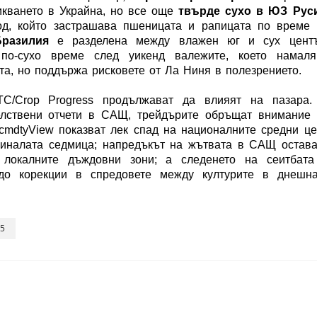
кването в Украйна, но все още
твърде сухо в ЮЗ Рус
д, който застрашава пшеницата и рапицата по време 
Бразилия
е разделена между влажен юг и сух центъ
о-сухо време след уикенд валежите, което намаля
а, но поддържа рисковете от Ла Ниня в полезрението.
TC/Crop Progress продължават да влияят на пазара.
елствени отчети в САЩ, трейдърите обръщат внимание 
 cmdtyView показват лек спад на националните средни ц
миналата седмица; напредъкът на жътвата в САЩ остав
 локалните дъждовни зони; а следенето на сеитбата
до корекции в спредовете между културите в днешна
25