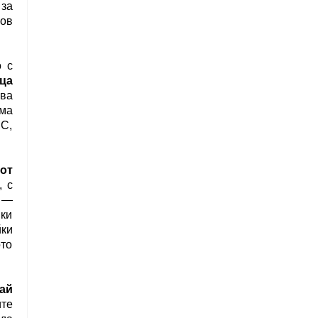
за
ов
 с
ца
ва
има
С,
от
, с
—
вки
ки
то
ай
ите