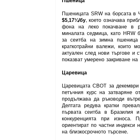
Пшеница
Пшеницата SRW на борсата в Чи
$5,17¼/бу
, което означава при
фона на леко покачване в р
миналата седмица, като HRW б
за сеитба на зимна пшеница
краткотрайни валежи, които м
актуален след нови търгове и с
показват умерено закриване на 
Царевица
Царевицата CBOT за декември 
петъчния курс на затваряне о
продължава да ръководи вътр
Делтата редува кратки прева
първата сеитба в Бразилия и
конкуренцията при износа. П
ориентират по частни индекси 
на близкосрочното търсене.