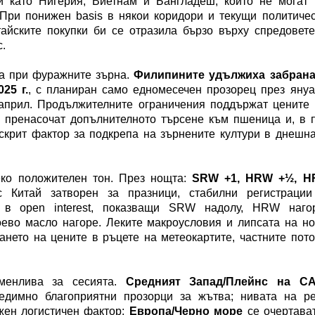
и като Нигерия, Виетнам и Бангладеш, които не могат
При понижен basis в някои коридори и текущи политиче
тайските покупки би се отразила бързо върху спредовет
.
на при фуражните зърна.
Филипините удължиха забрана
25 г.
, с планиран само едномесечен прозорец през яну
април. Продължителните ограничения поддържат цените
а пренасочат допълнителното търсене към пшеница и, в 
скрит фактор за подкрепа на зърнените култури в днешн
еко положителен тон. През нощта:
SRW +1, HRW +½, H
с Китай затворен за празници, стабилни регистрации
 в open interest, показващи SRW надолу, HRW нагор
оево масло нагоре. Леките макроусловия и липсата на н
нето на цените в ръцете на метеокартите, частните пот
менлива за сесията.
Средният Запад/Плейнс на С
едимно благоприятни прозорци за жътва; нивата на ре
жен логистичен фактор;
Европа/Черно море
се очертава