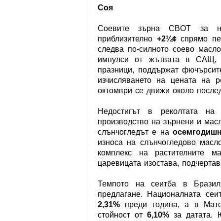
Соя
Соевите зърна CBOT за н
приблизително
+2¼¢
спрямо пет
следва по-силното соево масло
импулси от жътвата в САЩ, 
празници, поддържат фючърсите
изчисляването на цената на р
октомври се движи около послед
Недостигът в реколтата на
производство на зърнени и мас
слънчогледът е на
осемгодиш
износа на слънчогледово масло
комплекс на растителните м
царевицата изостава, подчертав
Темпото на сеитба в Бразил
предлагане. Националната сеи
2,31%
преди година, а в Ма
стойност от
6,10%
за датата. 