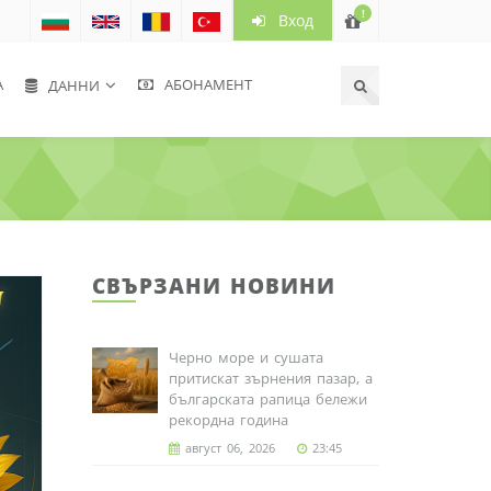
!
Вход
А
АБОНАМЕНТ
ДАННИ
СВЪРЗАНИ НОВИНИ
Черно море и сушата
притискат зърнения пазар, а
българската рапица бележи
рекордна година
август 06, 2026
23:45