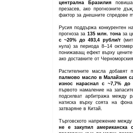
централна Бразилия
повишав
презасев, ако прогнозните дъ
фактор за днешните спредове m
Русия поддържа конкурентен на
прогноза за
135 млн. тона
за ц
с ~20% до 493,4 рубли/т
(мит
нула) за периода 8–14 октомвр
понижаващ ефект върху цените
ако доставките от Черноморския
Растителните масла добавят 
палмово масло в Малайзия са
износ нараснал с ~7,7% до 
първото намаление на запасите
подсилват арбитража между р
натиска върху соята на фона
затваряне в Китай.
Търговското напрежение между 
не е закупил американска 