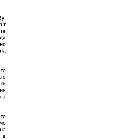
бу
,
сът
ите
ди
нно
 на
то
ато
ки
кия
но
то
мо
дна
 в