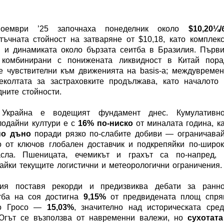
оември ’25 започнаха понеделник около
$10,20¼/
ъчната стойност на затваряне от $10,18, като комплек
 и динамиката около бързата сеитба в Бразилия. Първ
комбинирани с понижената ликвидност в Китай пора
 чувствителни към движенията на basis-а; междувреме
еколтата за застраховките продължава, като началото
ните стойности.
 Украйна е водещият фундамент днес. Кумулативно
лодайни култури е с
16% по-ниско
от миналата година, к
но дъно
поради рязко по-слабите добиви — ограничавай
 от ключов глобален доставчик и подкрепяйки по-широ
асла. Пшеницата, ечемикът и грахът са по-напред, 
айки текущите логистични и метеорологични ограничения.
ия поставя рекорди и предизвиква дебати за ранно
тба на соя достигна
9,15%
от предвидената площ спря
то Гросо —
15,03%
, значително над историческата сре
Югът се възползва от навременни валежи, но
сухотата