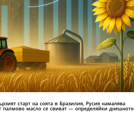
ързият старт на соята в Бразилия, Русия намалява
от палмово масло се свиват — определяйки днешното