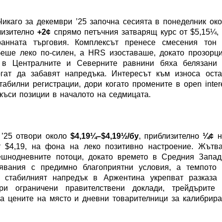
каго за декември ’25 започна сесията в понеделник ок
близително
+2¢
спрямо петъчния затварящ курс от $5,15¼,
анната търговия. Комплексът пренесе смесения тон 
еше леко по-силен, а HRS изоставаше, докато прозорц
 в Централните и Северните равнини бяха белязани 
огат да забавят напредъка. Интересът към износа ост
табилни регистрации, дори когато промените в open inter
къси позиции в началото на седмицата.
’25 отвори около
$4,19¼–$4,19½/бу
, приблизително
¼¢
н
т $4,19, на фона на леко позитивно настроение. Жътв
ешнодневните потоци, докато времето в Средния Запад
лявания с предимно благоприятни условия, а темпото 
 стабилният напредък в Аржентина укрепват разказа 
ри ограничени правителствени доклади, трейдърите 
на цените на място и дневни товарителници за калибрир