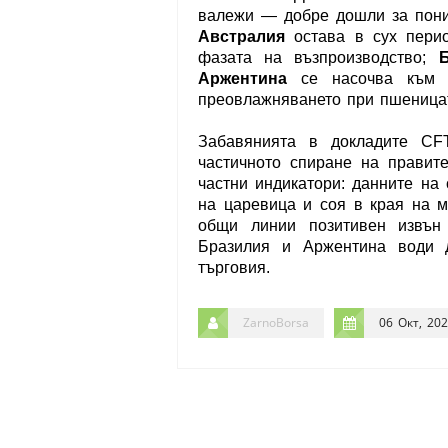
валежи — добре дошли за пони
Австралия
остава в сух перио
фазата на възпроизводство;
Аржентина
се насочва към п
преовлажняването при пшеницат
Забавянията в докладите CF
частичното спиране на правит
частни индикатори: данните на
на царевица и соя в края на 
общи линии позитивен извън
Бразилия и Аржентина води 
търговия.
ZarnoBorsa
06 Окт, 20