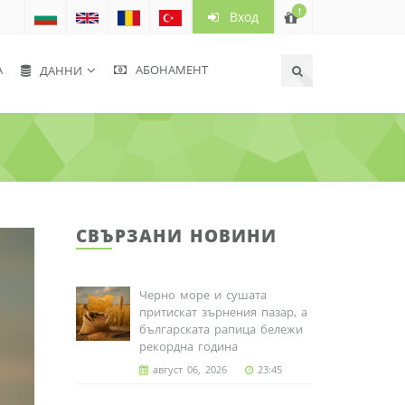
!
Вход
А
АБОНАМЕНТ
ДАННИ
СВЪРЗАНИ НОВИНИ
Черно море и сушата
притискат зърнения пазар, а
българската рапица бележи
рекордна година
август 06, 2026
23:45