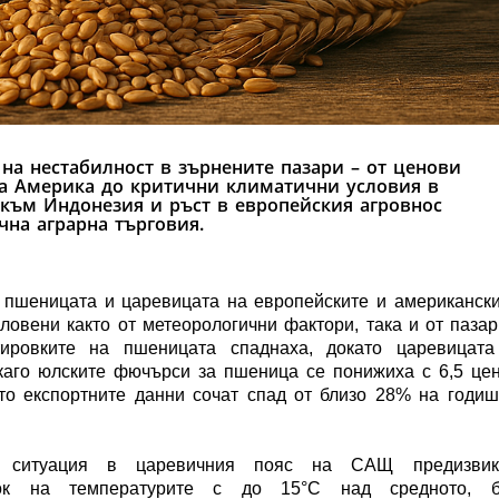
на нестабилност в зърнените пазари – от ценови
на Америка до критични климатични условия в
 към Индонезия и ръст в европейския агровнос
на аграрна търговия.
 пшеницата и царевицата на европейските и американск
ловени както от метеорологични фактори, така и от паза
отировките на пшеницата спаднаха, докато царевицата
каго юлските фючърси за пшеница се понижиха с 6,5 це
ато експортните данни сочат спад от близо 28% на годи
а ситуация в царевичния пояс на САЩ предизвик
кок на температурите с до 15°C над средното, б