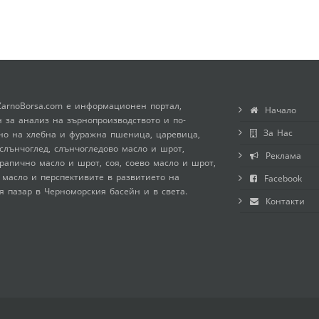
ZarnoBorsa.com е информационен портал,
Начало
 за анализ на зърнопроизводството и по-
За Нас
но на хлебна и фуражна пшеница, царевица,
слънчоглед, слънчогледово масло и шрот,
Реклама
рапично масло и шрот, соя, соево масло и шрот,
 масло и перспективите в развитието на
Facebook
я пазар в Черноморския басейн и в света.
Контакти