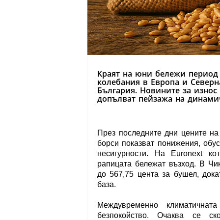
Краят на юни бележи период 
колебания в Европа и Север
България. Новините за износ
допълват пейзажа на динамич
През последните дни цените на
борси показват понижения, обус
несигурности. На Euronext к
рапицата бележат възход. В Чи
до 567,75 цента за бушел, док
база.
Междувременно климатичнат
безпокойство. Очаква се с