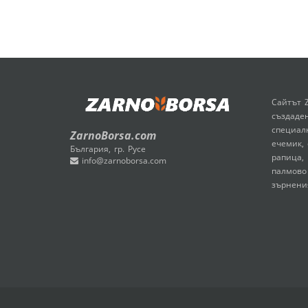
Сайтът 
създаден
специал
ZarnoBorsa.com
ечемик, 
България, гр. Русе
рапица, 
info@zarnoborsa.com
палмово
зърнени