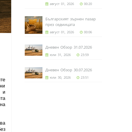
август 01, 2026
00:20
Българският зърнен пазар
през седмицата
август 01, 2026
00:06
Дневен Обзор 31.07.2026
юли 31, 2026
23:59
Дневен Обзор 30.07.2026
юли 30, 2026
23:51
ите
рни
 и
нта
шна
ва
ез