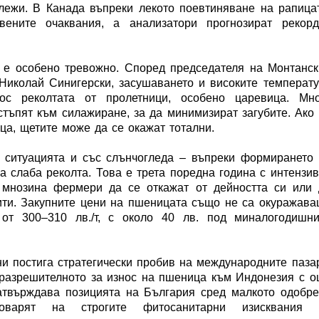
ежи. В Канада въпреки лекото поевтиняване на рапица
твените очаквания, а анализатори прогнозират рекорд
 е особено тревожно. Според председателя на Монтанс
Николай Синигерски, засушаването и високите температ
ос реколтата от пролетници, особено царевица. Мно
тъпят към силажиране, за да минимизират загубите. Ако
ца, щетите може да се окажат тотални.
 ситуацията и със слънчогледа – въпреки формирането
за слаба реколта. Това е трета поредна година с интензи
 мнозина фермери да се откажат от дейността си или 
ити. Закупните цени на пшеницата също не са окуражав
от 300–310 лв./т, с около 40 лв. под миналогодишни
ни постига стратегически пробив на международните паза
разрешителното за износ на пшеница към Индонезия с 
затвърждава позицията на България сред малкото одобр
оварят на строгите фитосанитарни изисквания 