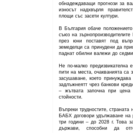
обнадеждаващи прогнози за вал
износът надхвърля правителс
площи със засети култури.
В България обаче положението
съюз на зърнопроизводителите 
през юни поставят под въпр
земеделци са принудени да прис
паднат обилни валежи до седми
Не по-малко предизвикателна е
пити на места, очакванията са 
засушаване, което принуждава
задлъжнеятт чрез банкови кред
– жътвата започна при цена 
стойности.
Въпреки трудностите, страната 
БАБХ договори удължаване на 
три години – до 2028 г. Това 
държави, способни да отг