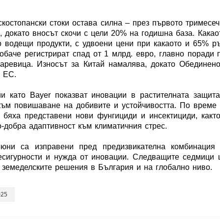
костопански стоки остава силна – през първото тримесе
, докато вносът скочи с цели 20% на годишна база. Какао
о водещи продукти, с удвоени цени при какаото и 65% р
обаче регистрират спад от 1 млрд. евро, главно поради 
аревица. Износът за Китай намалява, докато Обединен
 ЕС.
ии като Bayer показват иновации в растителната защит
към повишаване на добивите и устойчивостта. По време
 бяха представени нови фунгициди и инсектициди, какт
-добра адаптивност към климатичния стрес.
юни са изправени пред предизвикателна комбинация 
несигурности и нужда от иновации. Следващите седмици
 земеделските решения в България и на глобално ниво.
025