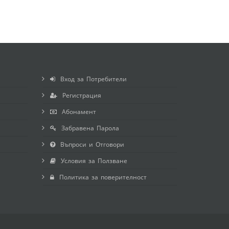
Вход за Потребители
Регистрация
Абонамент
Забравена Парола
Въпроси и Отговори
Условия за Ползване
Политика за поверителност