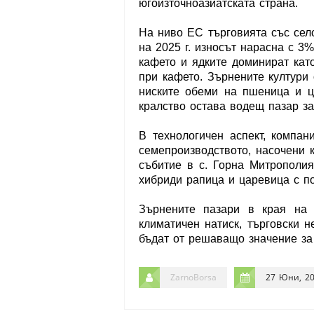
югоизточноазиатската страна.
На ниво ЕС търговията със селс
на 2025 г. износът нарасна с 3%
кафето и ядките доминират кат
при кафето. Зърнените култури 
ниските обеми на пшеница и ц
кралство остава водещ пазар за
В технологичен аспект, компан
семепроизводството, насочени 
събитие в с. Горна Митрополия
хибриди рапица и царевица с по
Зърнените пазари в края на 
климатичен натиск, търговски 
бъдат от решаващо значение за
ZarnoBorsa
27 Юни, 2