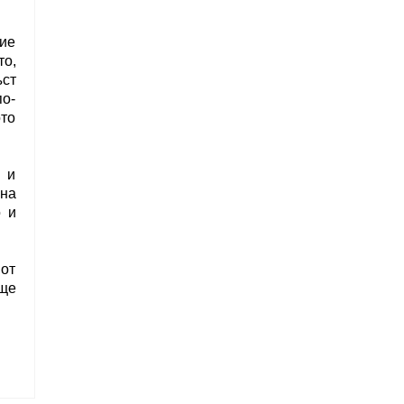
чие
то,
ъст
по-
ото
а и
 на
о и
от
 ще