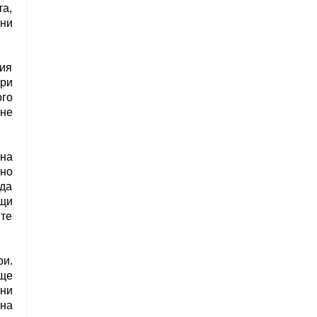
та,
ни
кия
ури
го
 не
 на
вно
да
ащи
те
ри.
още
ени
на