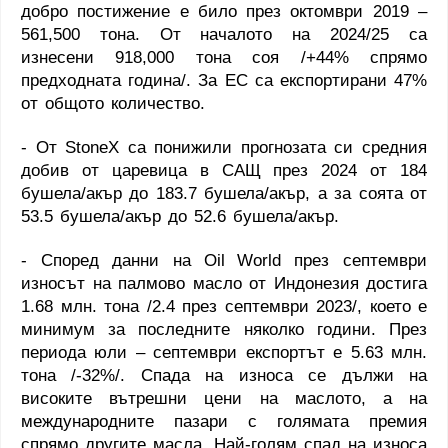
добро постижение е било през октомври 2019 –
561,500 тона. От началото на 2024/25 са
изнесени 918,000 тона соя /+44% спрямо
предходната година/. За ЕС са експортирани 47%
от общото количество.
- От
StoneX
са понижили прогнозата си средния
добив от царевица в САЩ през 2024 от 184
бушела/акър до 183.7 бушела/акър, а за соята от
53.5 бушела/акър до 52.6 бушела/акър.
- Според данни на
Oil
World
през септември
износът на палмово масло от Индонезия достига
1.68 млн. тона /2.4 през септември 2023/, което е
минимум за последните няколко години. През
периода юли – септември експортът е 5.63 млн.
тона /-32%/. Спада на износа се дължи на
високите вътрешни цени на маслото, а на
международните пазари с голямата премия
спрямо другите масла. Най-голям спад на износа