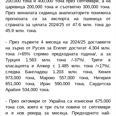
200,000 тона и 400,000 тона през септември, а на
царевица 200,000 тона и съответно 300,000 тона.
През миналата седмица анализаторите понижиха
прогнозата си за експорта на пшеница от
страната за цялата 2024/25 от 47.6 млн. тона до
45.9 млн. тона.
- През първите 4 месеца на 2024/25 доставките
на зърно от Русия за Египет достигат 4.304 млн.
тона /+65% спрямо предходната година/, а за
Турция 1.563 млн. тона /-37%/. Трети в
класацията е Алжир с 1.485 млн. тона /+17%/,
следва Бангладеш 1.203 млн. тона, Кения
973,000 тона, Мароко 557,000 тона, Нигерия
651,000 тона, Иран 590,000 тона, Саудитска
Арабия 534,000 тона.
- През октомври от Украйна са изнесени 675,000
тона соя, което е три пъти повече от септември
и е нов рекорд за месеца. Предходното най-