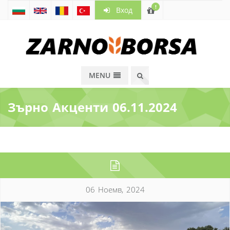
!
Вход
MENU
Зърно Акценти 06.11.2024
06 Ноемв, 2024