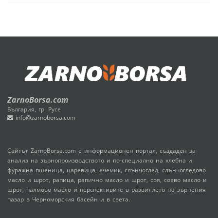
ZarnoBorsa.com
България, гр. Русе
info@zarnoborsa.com
Сайтът ZarnoBorsa.com е информационен портал, създаден за
анализ на зърнопроизводството и по-специално на хлебна и
фуражна пшеница, царевица, ечемик, слънчоглед, слънчогледово
масло и шрот, рапица, рапично масло и шрот, соя, соево масло и
шрот, палмово масло и перспективите в развитието на зърнения
пазар в Черноморския басейн и в света.