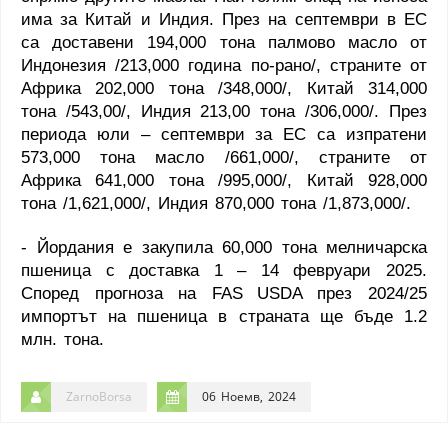
има за Китай и Индия. През на септември в ЕС
са доставени 194,000 тона палмово масло от
Индонезия /213,000 година по-рано/, страните от
Африка 202,000 тона /348,000/, Китай 314,000
тона /543,00/, Индия 213,00 тона /306,000/. През
периода юли – септември за ЕС са изпратени
573,000 тона масло /661,000/, страните от
Африка 641,000 тона /995,000/, Китай 928,000
тона /1,621,000/, Индия 870,000 тона /1,873,000/.
- Йордания е закупила 60,000 тона мелничарска
пшеница с доставка 1 – 14 февруари 2025.
Според прогноза на
FAS
USDA
през 2024/25
импортът на пшеница в страната ще бъде 1.2
млн. тона.
ZarnoBorsa
06 Ноемв, 2024