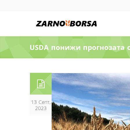
USDA понижи прогнозата с
13 Септ,
2023