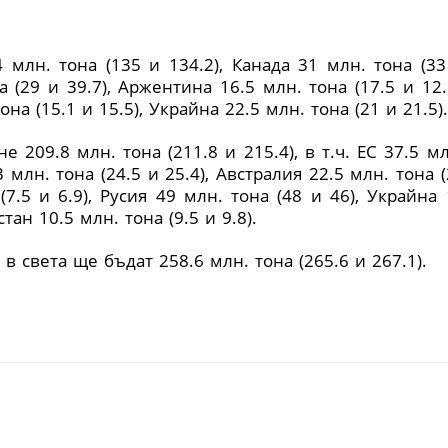
4 млн. тона
(
135 и 134.2
)
, Канада 31 млн. тона
(
33
на
(
29 и 39.7
)
, Аржентина 16.5 млн. тона
(
17.5 и 12.
тона
(
15.1 и 15.5
)
, Украйна 22.5 млн. тона
(
21 и 21.5
)
.
не 209.8 млн. тона
(
211.8 и 215.4
)
, в т.ч. ЕС 37.5 м
23 млн. тона
(
24.5 и 25.4
)
, Австралия 22.5 млн. тона
(
а
(
7.5 и 6.9
)
, Русия 49 млн. тона
(
48 и 46
)
, Украйна 
хстан 10.5 млн. тона
(
9.5 и 9.8
)
.
 в света ще бъдат 258.6 млн. тона
(
265.6 и 267.1
)
.