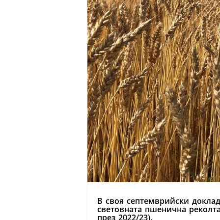
В своя септемврийски доклад
световната пшенична реколта 2
през 2022/23).