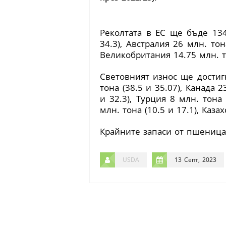
Реколтата в ЕС ще бъде 13
34.3
)
, Австралия 26 млн. то
Великобритания 14.75 млн. 
Световният износ ще достиг
тона
(
38.5 и 35.07
)
, Канада 
и 32.3
)
, Турция 8 млн. тон
млн. тона
(
10.5 и 17.1
)
, Каза
Крайните запаси от пшеница
USDA
13 Септ, 2023