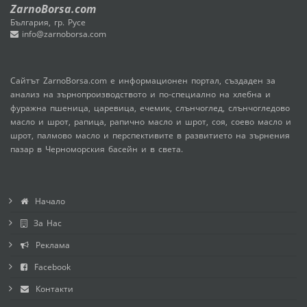
ZarnoBorsa.com
България, гр. Русе
info@zarnoborsa.com
Сайтът ZarnoBorsa.com е информационен портал, създаден за
анализ на зърнопроизводството и по-специално на хлебна и
фуражна пшеница, царевица, ечемик, слънчоглед, слънчогледово
масло и шрот, рапица, рапично масло и шрот, соя, соево масло и
шрот, палмово масло и перспективите в развитието на зърнения
пазар в Черноморския басейн и в света.
Начало
За Нас
Реклама
Facebook
Контакти