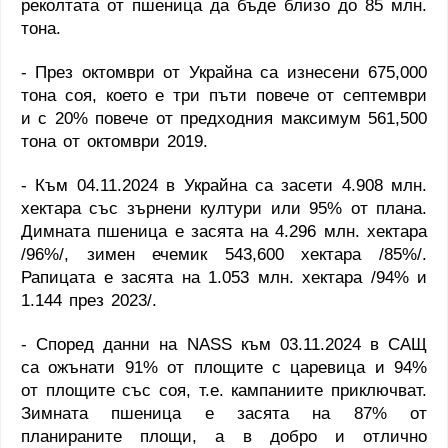
реколтата от пшеница да бъде близо до 85 млн.
тона.
- През октомври от Украйна са изнесени 675,000
тона соя, което е три пъти повече от септември
и с 20% повече от предходния максимум 561,500
тона от октомври 2019.
- Към 04.11.2024 в Украйна са засети 4.908 млн.
хектара със зърнени култури или 95% от плана.
Димната пшеница е засята на 4.296 млн. хектара
/96%/, зимен ечемик 543,600 хектара /85%/.
Рапицата е засята на 1.053 млн. хектара /94% и
1.144 през 2023/.
- Според данни на
NASS
към 03.11.2024 в САЩ
са ожънати 91% от площите с царевица и 94%
от площите със соя, т.е. кампаниите приключват.
Зимната пшеница е засята на 87% от
планираните площи, а в добро и отлично