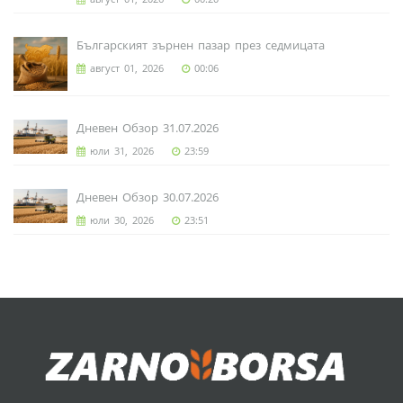
Българският зърнен пазар през седмицата
август 01, 2026
00:06
Дневен Обзор 31.07.2026
юли 31, 2026
23:59
Дневен Обзор 30.07.2026
юли 30, 2026
23:51