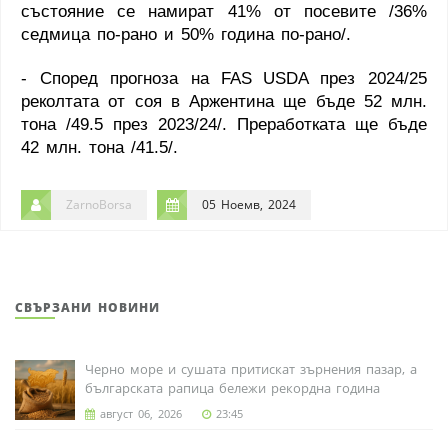
състояние се намират 41% от посевите /36%
седмица по-рано и 50% година по-рано/.
- Според прогноза на
FAS
USDA
през 2024/25
реколтата от соя в Аржентина ще бъде 52 млн.
тона /49.5 през 2023/24/. Преработката ще бъде
42 млн. тона /41.5/.
ZarnoBorsa
05 Ноемв, 2024
СВЪРЗАНИ НОВИНИ
Черно море и сушата притискат зърнения пазар, а
българската рапица бележи рекордна година
август 06, 2026
23:45