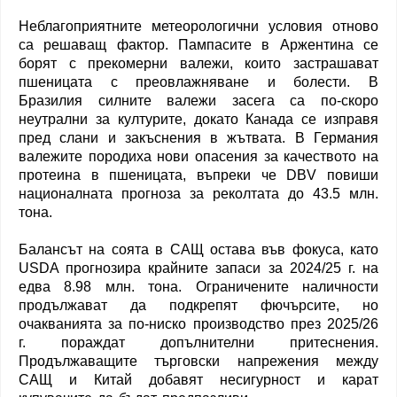
Неблагоприятните метеорологични условия отново
са решаващ фактор. Пампасите в Аржентина се
борят с прекомерни валежи, които застрашават
пшеницата с преовлажняване и болести. В
Бразилия силните валежи засега са по-скоро
неутрални за културите, докато Канада се изправя
пред слани и закъснения в жътвата. В Германия
валежите породиха нови опасения за качеството на
протеина в пшеницата, въпреки че DBV повиши
националната прогноза за реколтата до 43.5 млн.
тона.
Балансът на соята в САЩ остава във фокуса, като
USDA прогнозира крайните запаси за 2024/25 г. на
едва 8.98 млн. тона. Ограничените наличности
продължават да подкрепят фючърсите, но
очакванията за по-ниско производство през 2025/26
г. пораждат допълнителни притеснения.
Продължаващите търговски напрежения между
САЩ и Китай добавят несигурност и карат