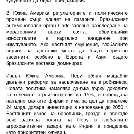
купувачите да бъдат предпазливи.
В Южна Америка регулаторните и политическите
промени също влияят на пазарите. Бразилският
антимонополен орган Cade започна разследване на
мораториума върху соята, обвинявайки
износителите в картелно поведение при
изкупуването. Ако настъпят смущения, глобалните
вериги на доставки могат да бъдат сериозно
засегнати, особено в Европа и Азия, където
бразилските доставки доминират.
Извън Южна Америка Перу обяви мащабни
данъчни реформи за насърчаване на агробизнеса.
Новата политика намалява данъка върху доходите
за големите агроизносители до 15%, освобождава
напълно малките фирми и има за цел да привлече
24 млрд. долара инвестиции в напояване до 2050 г.
Растящият износ на боровинки, грозде и авокадо
вече засилва ролята на Перу в глобалните
агрохранителни пазари, като Индия е прицелена
като приоритетен купувач.