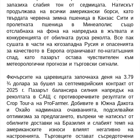
запазиха слабия тон от седмицата. Натискът
продължава на всички американски борси, като
твърдата червена зимна пшеница в Канзас Сити и
пролетната пшеница в Минеаполис също
отслабнаха на фона на напредъка в жътвата и
конкуренцията от обилната руска реколта. Все пак
сушата в части на югозападна Русия и опасенията
за качеството в Европа ограничават по-нататъшния
спад, като пазарът остава чувствителен към
метеорологични прогнози и търговски сигнали.
Фючърсите на царевицата започнаха деня на 3.79
¾ долара за бушел за септемврийския контракт от
2025 г. Пазарът балансира силния напредък на
реколтата в САЩ с противоречивите резултати от
Crop Tour-а на ProFarmer. Добивите в Южна Дакота
и Охайо надминаха очакванията, подсилвайки
оптимизма за предлагането, въпреки че натискът от
обилните доставки на Бразилия и слабият темп на
американските износи влияят негативно на
настроенията. Търговците остават съсредоточени