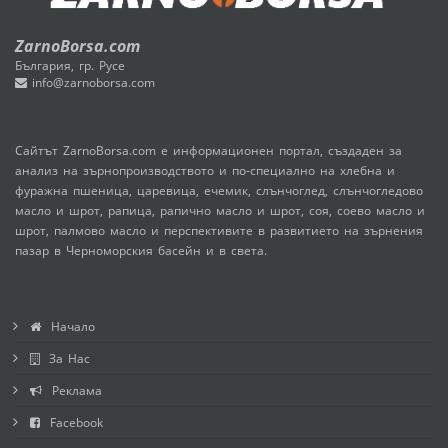
ZarnoBorsa.com
България, гр. Русе
info@zarnoborsa.com
Сайтът ZarnoBorsa.com е информационен портал, създаден за
анализ на зърнопроизводството и по-специално на хлебна и
фуражна пшеница, царевица, ечемик, слънчоглед, слънчогледово
масло и шрот, рапица, рапично масло и шрот, соя, соево масло и
шрот, палмово масло и перспективите в развитието на зърнения
пазар в Черноморския басейн и в света.
Начало
За Нас
Реклама
Facebook