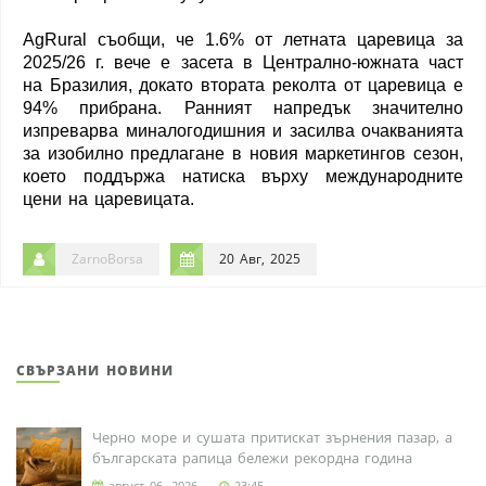
AgRural съобщи, че 1.6% от летната царевица за
2025/26 г. вече е засета в Централно-южната част
на Бразилия, докато втората реколта от царевица е
94% прибрана. Ранният напредък значително
изпреварва миналогодишния и засилва очакванията
за изобилно предлагане в новия маркетингов сезон,
което поддържа натиска върху международните
цени на царевицата.
ZarnoBorsa
20 Авг, 2025
СВЪРЗАНИ НОВИНИ
Черно море и сушата притискат зърнения пазар, а
българската рапица бележи рекордна година
август 06, 2026
23:45