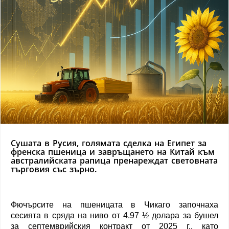
Сушата в Русия, голямата сделка на Египет за
френска пшеница и завръщането на Китай към
австралийската рапица пренареждат световната
търговия със зърно.
Фючърсите на пшеницата в Чикаго започнаха
сесията в сряда на ниво от 4.97 ½ долара за бушел
за септемврийския контракт от 2025 г., като