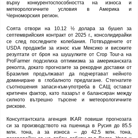
върху конкурентоспособността на износа и
метеорологичните условия в Америка и
Черноморския регион.
Соята отвори на 10.12 ½ долара за бушел за
септемврийския контракт от 2025 г., консолидирайки
се след последните колебания. Потвърдените от
USDA продажби за износ към Мексико и високите
резултати от броя на шушулките от Crop Tour-а на
ProFarmer подсилиха оптимизма за американската
реколта, докато прогнозите за рекордни доставки от
Бразилия продължават да подчертават нейното
доминиране в глобалното предлагане. Стегнатите
съотношения запаси-към-употреба в САЩ остават
критичен фактор, като пазарът е балансиран между
силното вътрешно търсене и метеорологичните
рискове.
Консултантската агенция IKAR повиши прогнозата
си за производството на пшеница в Русия до 85.5
млн. тона, а за износа – до 42.5 млн. тона,