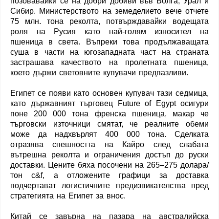
позовавайки се на добри добиви във Волга, Урал и
Сибир. Министерството на земеделието вече отчете
75 млн. тона реколта, потвърждавайки водещата
роля на Русия като най-голям износител на
пшеница в света. Въпреки това продължаващата
суша в части на югозападната част на страната
застрашава качеството на пролетната пшеница,
което държи световните купувачи предпазливи.
Египет се появи като основен купувач тази седмица,
като държавният търговец Future of Egypt осигури
поне 200 000 тона френска пшеница, макар че
търговски източници смятат, че реалните обеми
може да надхвърлят 400 000 тона. Сделката
отразява спешността на Кайро след слабата
вътрешна реколта и ограничения достъп до руски
доставки. Цените бяха посочени на 265–275 долара/
тон c&f, а отложените графици за доставка
подчертават логистичните предизвикателства пред
стратегията на Египет за внос.
Китай се завърна на пазара на австралийска