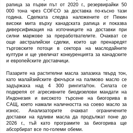
рапица за първи път от 2020 г., резервирайки 50
000 тона чрез COFCO за доставка по-късно тази
година. Сделката следва наложените от Пекин
високи мита върху канадската рапица и показва
диверсификация на източниците на доставки при
силни маржове за преработвателите. Очакват се
още австралийски сделки, които ще пренаредят
търговските потоци в сектора на маслодайните
култури и ще увеличат конкуренцията за канадските
и европейските доставчици.
Пазарите на растителни масла запазиха твърд тон,
като малайзийските фючърси на палмово масло се
задържаха над 4 300 рингита/тон. Силата се
подкрепя от агресивните биодизелови мандати на
Индонезия и високото търсене на биогорива в
САЩ, което намали наличността на соево масло за
износ. Анализаторите очакват ограничените
доставки на ядливи масла да продължат поне до
2026 г., тъй като програмите за биогорива ще
абсорбират все по-големи обеми.