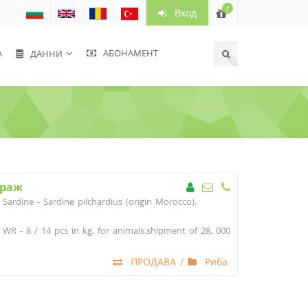
!
Вход
А
АБОНАМЕНТ
ДАННИ
ураж
Sardine - Sardine pilchardius (origin Morocco).
WR - 8 / 14 pcs in kg, for animals.shipment of 28, 000
tons of container 40 F 20 pallets in a container 1
pallet - 1400 kg
ПРОДАВА /
Риба
Цена на тон 1730 лева Варна.
Виталий 0889346493