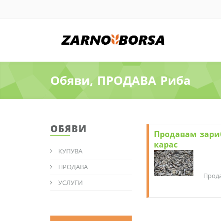
Обяви, ПРОДАВА Риба
ОБЯВИ
Продавам зари
карас
КУПУВА
ПРОДАВА
Прода
УСЛУГИ
таран
Подхо