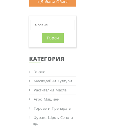
+ Добави Обява
Осигу
Цена 
от 50
Ерха
Търси
zong
КАТЕГОРИЯ
08833
обл.С
Зърно
Маслодайни Култури
Растителни Масла
Агро Машини
Торове и Препарати
Фураж, Шрот, Сено и
др.