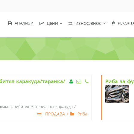
АНАЛИЗИ
РЕКОЛТ
ЦЕНИ
ИЗНОС/ВНОС
бител каракуда/таранка/
Риба за ф
вам зарибител материал от каракуда /
ка 0,050 - 0.250 гр.
ПРОДАВА /
Риба
дящ за спортен риболов цена 0.85 ст.