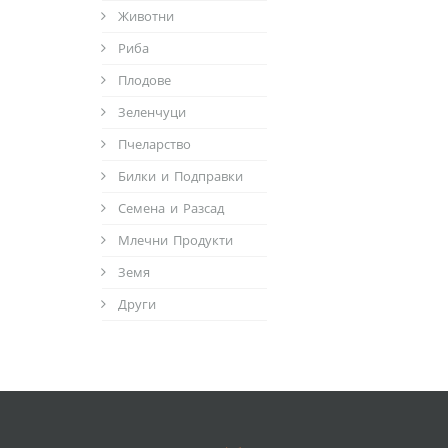
Животни
Риба
Плодове
Зеленчуци
Пчеларство
Билки и Подправки
Семена и Разсад
Млечни Продукти
Земя
Други