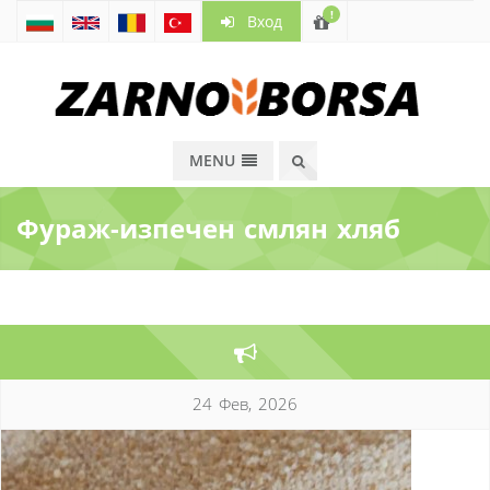
!
Вход
MENU
Фураж-изпечен смлян хляб
24 Фев, 2026