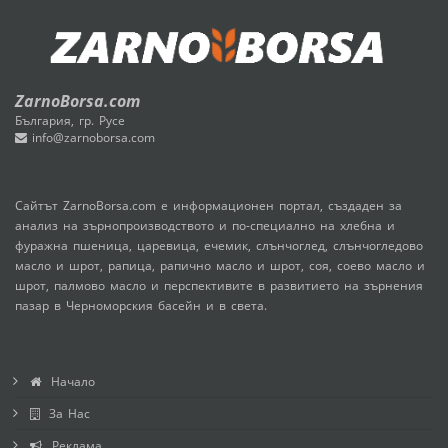
ZarnoBorsa.com
България, гр. Русе
info@zarnoborsa.com
Сайтът ZarnoBorsa.com е информационен портал, създаден за
анализ на зърнопроизводството и по-специално на хлебна и
фуражна пшеница, царевица, ечемик, слънчоглед, слънчогледово
масло и шрот, рапица, рапично масло и шрот, соя, соево масло и
шрот, палмово масло и перспективите в развитието на зърнения
пазар в Черноморския басейн и в света.
Начало
За Нас
Реклама