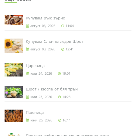
Купувам ръж зърно
август 06, 2026
11:04
Купувам Слънчогледов Шрот
август 03, 2026
12:41
Царевица
юли 24, 2026
19:01
Шрот / кюспе от бял трън
юли 23, 2026
14:23
Пшеница
юни 26, 2026
16:11
Продава рафинирано слънчогледово олио