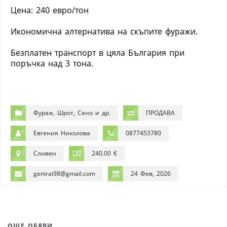
Цена: 240 евро/тон
Икономична алтернатива на скъпите фуражи.
Безплатен транспорт в цяла България при
поръчка над 3 тона.
Фураж, Шрот, Сено и др.
ПРОДАВА
Евгения Николова
0877453780
Сливен
240.00 €
genirai98@gmail.com
24 Фев, 2026
ОЩЕ ОБЯВИ