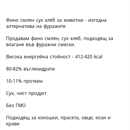
Фино смлян сух хляб за животни - изгодна
алтернатива на фуражите
Продавам фино смлян, сух хляб, подходящ за
влагане във фуражни смески.
Висока енергийна стойност - 412-420 kcal
80-82% въглехидрати
10-11% протеин
Сух, чист продукт
Без ГМО
Подходящ за кокошки, прасета, овце, кози и
крави