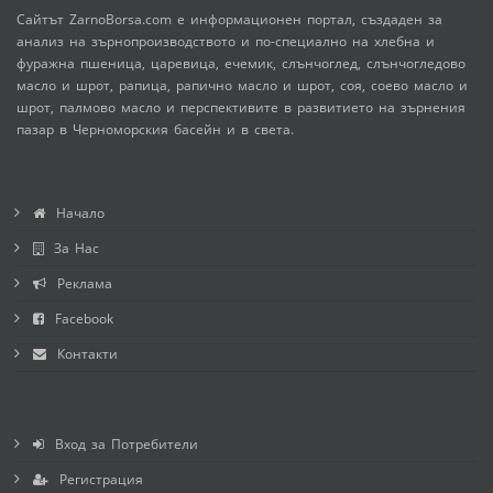
Сайтът ZarnoBorsa.com е информационен портал, създаден за
анализ на зърнопроизводството и по-специално на хлебна и
фуражна пшеница, царевица, ечемик, слънчоглед, слънчогледово
масло и шрот, рапица, рапично масло и шрот, соя, соево масло и
шрот, палмово масло и перспективите в развитието на зърнения
пазар в Черноморския басейн и в света.
Начало
За Нас
Реклама
Facebook
Контакти
Вход за Потребители
Регистрация