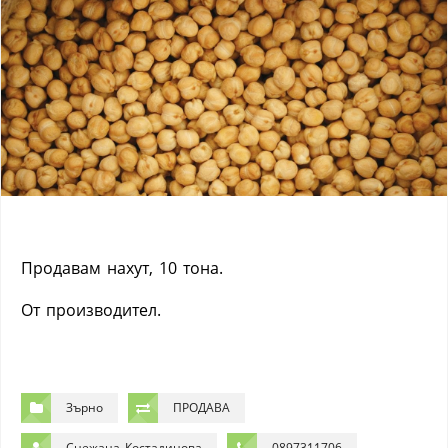
Продавам нахут, 10 тона.
От производител.
Зърно
ПРОДАВА
Снежана Костадинова
0897311706