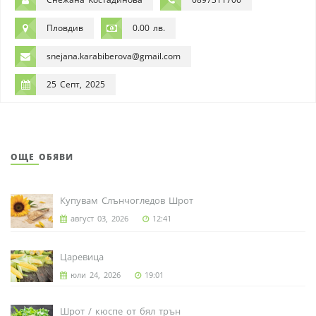
Пловдив
0.00 лв.
snejana.karabiberova@gmail.com
25 Септ, 2025
ОЩЕ ОБЯВИ
Купувам Слънчогледов Шрот
август 03, 2026
12:41
Царевица
юли 24, 2026
19:01
Шрот / кюспе от бял трън