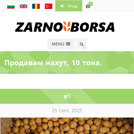
!
Вход
MENU
Продавам нахут, 10 тона.
25 Септ, 2025