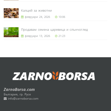
Калций за животни
февруари 24, 2026
10:06
Продавам семена царевица и слънчоглед
февруари 13, 2026
21:23
ZarnoBorsa.com
България, гр. Русе
info@zarnoborsa.com