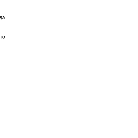
да
ато