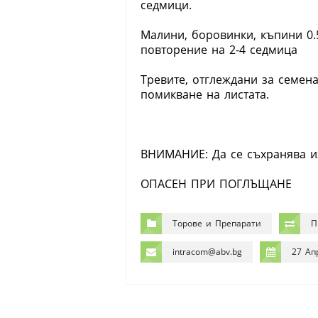
седмици.
Малини, боровинки, къпини 0.5
повторение на 2-4 седмица
Тревите, отглеждани за семена
помикване на листата.
ВНИМАНИЕ: Да се съхранява из
ОПАСЕН ПРИ ПОГЛЪЩАНЕ
Торове и Препарати
П
intracom@abv.bg
27 Ап