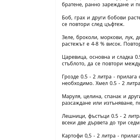
братене, ранно зареждане и п
Боб, грах и други бобови расте
се повтори след цъфтеж.
Зеле, броколи, моркови, лук, д
растежът е 4-8 % висок. Повто
Царевица, основна и сладка 0.
стъблото, да се повтори межд
Грозде 0.5 - 2 литра - прилага
необходимо. Хмел 0.5 - 2 литра
Маруля, целина, спанак и други
разсаждане или изтъняване, п
Лешници, фъстъци 0.5 - 2 лит
всеки две дървета до три седм
Картофи 0,5 - 2 литра - прила