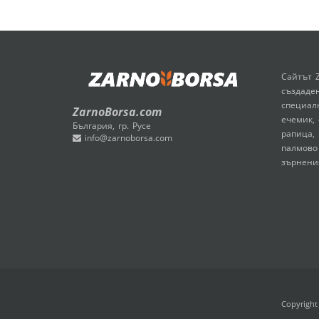
Сайтът 
създаден
специал
ZarnoBorsa.com
ечемик, 
България, гр. Русе
рапица, 
info@zarnoborsa.com
палмово
зърнени
Copyright