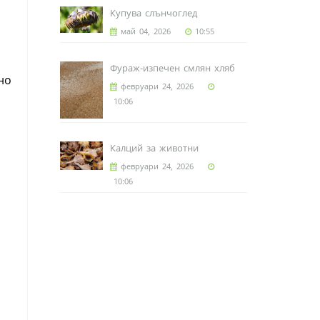
Купува слънчоглед
май 04, 2026
10:55
Фураж-изпечен смлян хляб
но
февруари 24, 2026
10:06
Калций за животни
февруари 24, 2026
10:06