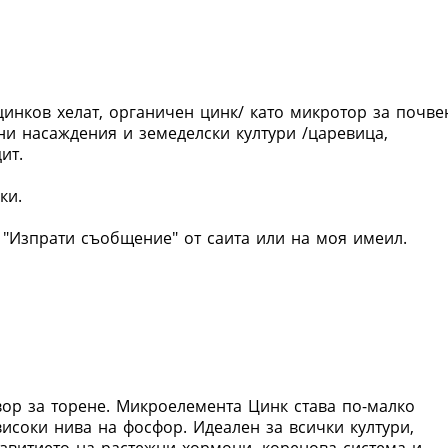
цинков хелат, органичен цинк/ като микротор за почве
ни насаждения и земеделски култури /царевица,
ит.
ки.
"Изпрати съобщение" от саита или на моя имеил.
вор за торене. Микроелемента Цинк става по-малко
високи нива на фосфор. Идеален за всички култури,