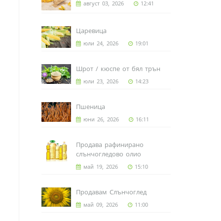
август 03, 2026
12:41
Царевица
юли 24, 2026
19:01
Шрот / кюспе от бял трън
юли 23, 2026
14:23
Пшеница
юни 26, 2026
16:11
Продава рафинирано
слънчогледово олио
май 19, 2026
15:10
Продавам Слънчоглед
май 09, 2026
11:00