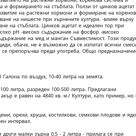
азвитието на растежни хормони, коренова система и
а и формирането на стъблата. Ползи от цинков ацетат
развитие на растежни хормони и формиране на корено
уване на нишесте при зърнените култури. -влияе върху
ане на стъблата. Цинков ацетат е идеален тор при
исоко рН -високо съдържание на фосфор -високо
ъдържание на мед и манган Съвместимост. Този проду
циди, обаче, не е възможно да се изпитат всички смес
ан се препоръчва преди употреба. Общо предназначени
 Галона по въздух, 10-40 литра на земята.
100 литра, разреден 100-500 литра. Предлагани
акър е равен на 4840 кв. м./ Култури, като пример, но
еми, орехи, круши, костилкови, семкови плодове и ядк
чен интервал.
 други малки зърна 0.5 - 2 литра - прилага се при