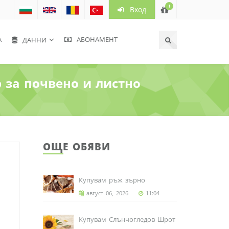
!
Вход
А
АБОНАМЕНТ
ДАННИ
 за почвено и листно
ОЩЕ ОБЯВИ
Купувам ръж зърно
август 06, 2026
11:04
Купувам Слънчогледов Шрот