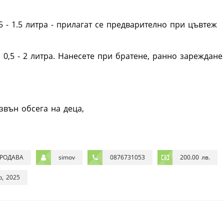
 - 1.5 литра - прилагат се предварително при цъвтеж
 0,5 - 2 литра. Нанесете при братене, ранно зареждане
вън обсега на деца,
РОДАВА
simov
0876731053
200.00 лв.
р, 2025