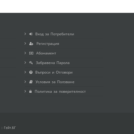
Вход за Потребители
Регистрация
Абонамент
Забравена Парола
Въпроси и Отговори
Условия за Ползване
Политика за поверителност
 :
Гейт.БГ