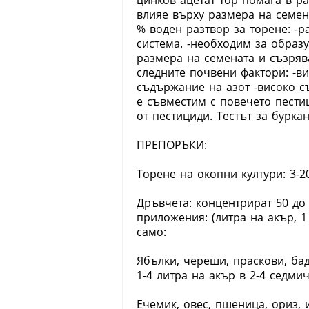
цинков ацетат тор помага в р
влияе върху размера на семен
% воден разтвор за торене: -
система. -необходим за образ
размера на семената и съзряв
следните почвени фактори: -в
съдържание на азот -високо с
е съвместим с повечето пести
от пестициди. Тестът за бурк
ПРЕПОРЪКИ:
Торене на окопни култури: 3-20
Дръвчета: концентрират 50 до 
приложения: (литра на акър, 1 
само:
Ябълки, череши, праскови, бад
1-4 литра на акър в 2-4 седми
Ечемик, овес, пшеница, ориз, и