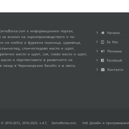
ZarnoBorsa.com е информационен портал,
Начало
 за анализ на зърнопроизводството и по-
За Нас
но на хлебна и фуражна пшеница, царевица,
слънчоглед, слънчогледово масло и шрот,
Реклама
рапично масло и шрот, соя, соево масло и шрот,
 масло и перспективите в развитието на
Facebook
я пазар в Черноморския басейн и в света.
Контакти
 © 2010-2012, 2016-2023, v.4.7,
ZarnoBorsa.com
, Уеб Дизайн и програмиране